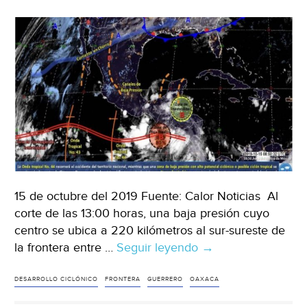
formación
de
un
ciclón
(El
Universal
Oaxaca)
15 de octubre del 2019 Fuente: Calor Noticias Al
corte de las 13:00 horas, una baja presión cuyo
centro se ubica a 220 kilómetros al sur-sureste de
la frontera entre …
Seguir leyendo
Intensas
→
lluvias
para
DESARROLLO CICLÓNICO
FRONTERA
GUERRERO
OAXACA
Oaxaca