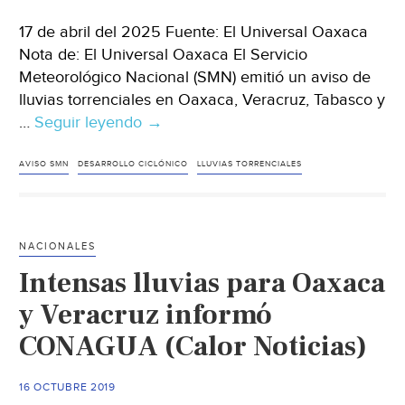
17 de abril del 2025 Fuente: El Universal Oaxaca
Nota de: El Universal Oaxaca El Servicio
Meteorológico Nacional (SMN) emitió un aviso de
lluvias torrenciales en Oaxaca, Veracruz, Tabasco y
…
Seguir leyendo
México
→
–
SMN
AVISO SMN
DESARROLLO CICLÓNICO
LLUVIAS TORRENCIALES
y
Conagua
pronostican
NACIONALES
lluvias
Intensas lluvias para Oaxaca
torrenciales
en
y Veracruz informó
Oaxaca
CONAGUA (Calor Noticias)
y
la
16 OCTUBRE 2019
posible