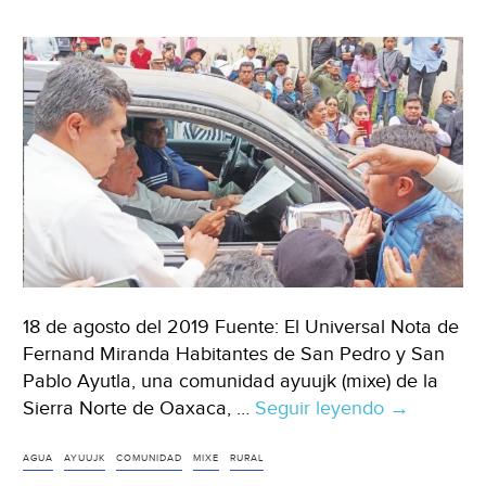
más
de
4
años
sin
agua
(El
Universal
Oaxaca)
18 de agosto del 2019 Fuente: El Universal Nota de
Fernand Miranda Habitantes de San Pedro y San
Pablo Ayutla, una comunidad ayuujk (mixe) de la
Sierra Norte de Oaxaca, …
Seguir leyendo
Oaxaca:
→
Detienen
paso
AGUA
AYUUJK
COMUNIDAD
MIXE
RURAL