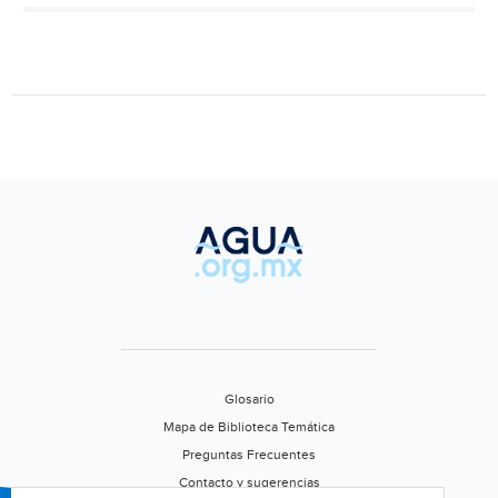
del
convoy
presidencia
para
exigir
agua
(El
Universal)
Glosario
Mapa de Biblioteca Temática
Preguntas Frecuentes
Contacto y sugerencias