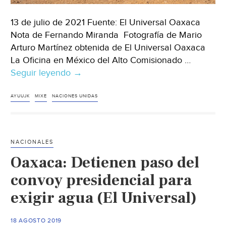
13 de julio de 2021 Fuente: El Universal Oaxaca
Nota de Fernando Miranda Fotografía de Mario
Arturo Martínez obtenida de El Universal Oaxaca
La Oficina en México del Alto Comisionado …
Seguir leyendo
Oaxaca-
→
Celebra
ONU
AYUUJK
MIXE
NACIONES UNIDAS
sentencia
para
reconectar
NACIONALES
a
Oaxaca: Detienen paso del
Ayutla
Mixe
convoy presidencial para
a
exigir agua (El Universal)
su
manantial,
18 AGOSTO 2019
tras