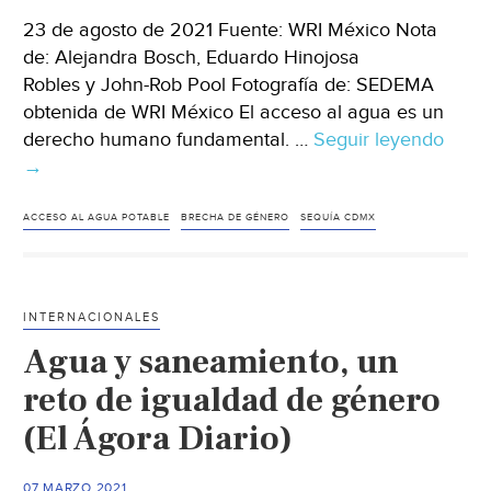
23 de agosto de 2021 Fuente: WRI México Nota
de: Alejandra Bosch, Eduardo Hinojosa
Robles y John-Rob Pool Fotografía de: SEDEMA
obtenida de WRI México El acceso al agua es un
derecho humano fundamental. …
Seguir leyendo
CDM
→
–
Cóm
usar
ACCESO AL AGUA POTABLE
BRECHA DE GÉNERO
SEQUÍA CDMX
la
Infra
Verd
INTERNACIONALES
para
Agua y saneamiento, un
forta
la
reto de igualdad de género
resil
(El Ágora Diario)
hídri
y
07 MARZO 2021