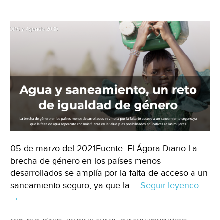
reduc
las
brec
de
ineq
(WRI)
05 de marzo del 2021Fuente: El Ágora Diario La
brecha de género en los países menos
desarrollados se amplía por la falta de acceso a un
saneamiento seguro, ya que la …
Seguir leyendo
Agua
→
y
sane