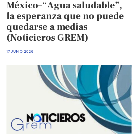
México–“Agua saludable”,
provocar
irritación
la esperanza que no puede
y
quedarse a medias
enfermedades
(Noticieros GREM)
alerta
Secretaría
de
17 JUNIO 2026
Salud
(Telediario)