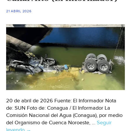
cobertura
de
21 ABRIL 2026
agua
y
saneamiento
en
BCS
(Gobierno
de
BCS)
20 de abril de 2026 Fuente: El Informador Nota
de: SUN Foto de: Conagua / El Informador La
Comisión Nacional del Agua (Conagua), por medio
del Organismo de Cuenca Noroeste, …
Seguir
leyendo
Sonora
→