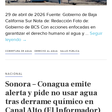
29 de abril de 2026 Fuente: Gobierno de Baja
California Sur Nota de: Redacción Foto de:
Gobierno de BCS Con acciones enfocadas en
garantizar el derecho humano al agua y …
Seguir
leyendo
Baja
→
California
Sur
COBERTURA DE AGUA
DERECHO AL AGUA
SALUD PÚBLICA
–
Destina
CEA
NACIONAL
más
Sonora – Conagua emite
de
26.4
alerta y pide no usar agua
mdp
tras derrame químico en
para
Canal Alto (El Informador)
ampliar