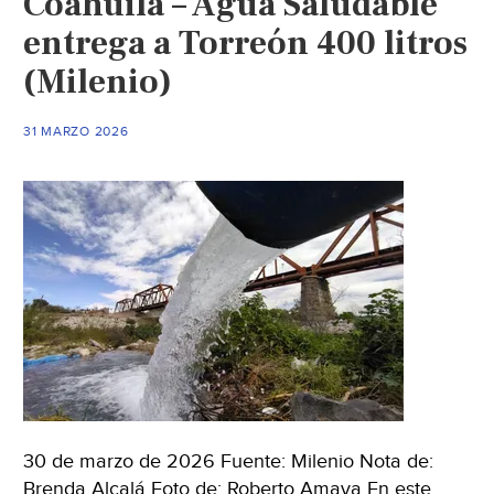
Coahuila – Agua Saludable
Materia
Fecal
entrega a Torreón 400 litros
en
(Milenio)
Viviendas
de
31 MARZO 2026
Real
del
Mar
en
Tijuana
(N+
Local)
30 de marzo de 2026 Fuente: Milenio Nota de:
Brenda Alcalá Foto de: Roberto Amaya En este