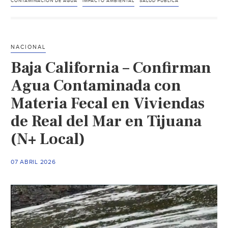
Exigen
CONTAMINACIÓN DE AGUA
IMPACTO AMBIENTAL
SALUD PÚBLICA
en
Michoacán
unidad
NACIONAL
de
Baja California – Confirman
hemodiálisis
y
Agua Contaminada con
filtros
Materia Fecal en Viviendas
de
de Real del Mar en Tijuana
agua
por
(N+ Local)
contaminación
de
07 ABRIL 2026
Los
Azufres
(La
Jornada)