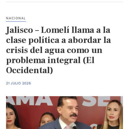
seguro
tomar
agua
NACIONAL
de
Jalisco – Lomelí llama a la
la
llave
clase política a abordar la
en
crisis del agua como un
México
problema integral (El
Países
donde
Occidental)
es
“normal
21 JULIO 2026
consumi
sin
filtro
(N+)