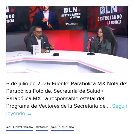
ZMG
(N+)
6 de julio de 2026 Fuente: Parabólica MX Nota de:
Parabólica Foto de: Secretaría de Salud /
Parabólica MX La responsable estatal del
Programa de Vectores de la Secretaría de …
Seguir
leyendo
México
→
–
El
AGUA ESTANCADA
DENGUE
SALUD PÚBLICA