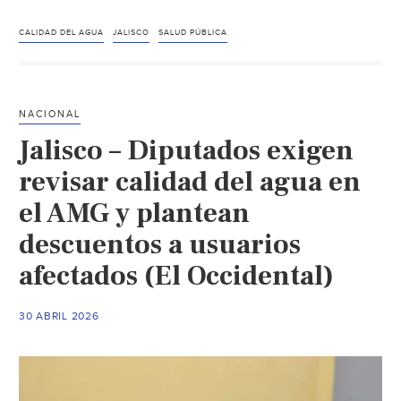
–
Guadalajara,
CALIDAD DEL AGUA
JALISCO
SALUD PÚBLICA
la
sede
mundialista
NACIONAL
atrapada
Jalisco – Diputados exigen
entre
agua
revisar calidad del agua en
sucia,
el AMG y plantean
descontento
descuentos a usuarios
social
y
afectados (El Occidental)
un
brote
30 ABRIL 2026
de
sarampión
(El
País)