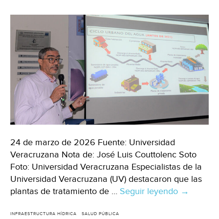
24 de marzo de 2026 Fuente: Universidad
Veracruzana Nota de: José Luis Couttolenc Soto
Foto: Universidad Veracruzana Especialistas de la
Universidad Veracruzana (UV) destacaron que las
plantas de tratamiento de …
Seguir leyendo
México–
→
Plantas
de
INFRAESTRUCTURA HÍDRICA
SALUD PÚBLICA