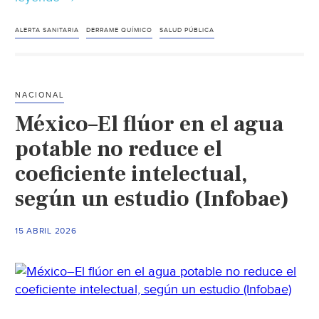
–
Conagua
ALERTA SANITARIA
DERRAME QUÍMICO
SALUD PÚBLICA
emite
alerta
y
NACIONAL
pide
México–El flúor en el agua
no
usar
potable no reduce el
agua
coeficiente intelectual,
tras
según un estudio (Infobae)
derrame
químico
en
15 ABRIL 2026
Canal
Alto
(El
Informador)