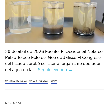
29 de abril de 2026 Fuente: El Occidental Nota de:
Pablo Toledo Foto de: Gob de Jalisco El Congreso
del Estado aprobó solicitar al organismo operador
del agua en la …
Seguir leyendo
Jalisco
→
–
Diputados
CALIDAD DE AGUA
SALUD PÚBLICA
SIAPA
exigen
revisar
calidad
NACIONAL
del