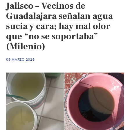
Jalisco – Vecinos de
declarar
emergencia
Guadalajara señalan agua
sanitaria
sucia y cara; hay mal olor
por
que “no se soportaba”
mala
calidad
(Milenio)
del
agua
09 MARZO 2026
en
la
ZMG
(El
Occidental)