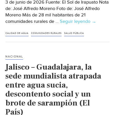
3 de junio de 2026 Fuente: El Sol de Irapuato Nota
de: José Alfredo Moreno Foto de: José Alfredo
Moreno Más de 28 mil habitantes de 21
comunidades rurales de …
Seguir leyendo
Guanajuat
→
–
Mejoran
CALIDAD DE AGUA
COMUNIDADES RURALES
SALUD PÚBLICA
la
calidad
del
NACIONAL
agua
Jalisco – Guadalajara, la
en
21
sede mundialista atrapada
comunidad
entre agua sucia,
rurales
descontento social y un
en
Irapuato
brote de sarampión (El
(El
País)
Sol