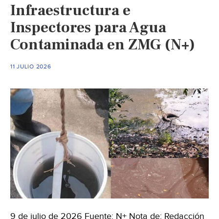
Infraestructura e
la
Inspectores para Agua
crisis
del
Contaminada en ZMG (N+)
agua
como
11 JULIO 2026
un
problema
integral
(El
Occidental)
9 de julio de 2026 Fuente: N+ Nota de: Redacción