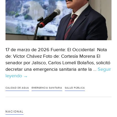
17 de marzo de 2026 Fuente: El Occidental Nota
de: Víctor Chávez Foto de: Cortesía Morena El
senador por Jalisco, Carlos Lomelí Bolaños, solicitó
decretar una emergencia sanitaria ante la …
Seguir
leyendo
Jalisco
→
–
El
CALIDAD DE AGUA
EMERGENCIA SANITARIA
SALUD PÚBLICA
senador
Carlos
Lomelí
NACIONAL
pide