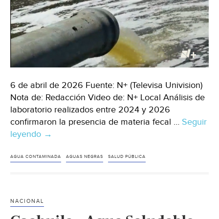
6 de abril de 2026 Fuente: N+ (Televisa Univision)
Nota de: Redacción Video de: N+ Local Análisis de
laboratorio realizados entre 2024 y 2026
confirmaron la presencia de materia fecal …
Seguir
leyendo
Baja
→
California
–
AGUA CONTAMINADA
AGUAS NEGRAS
SALUD PÚBLICA
Confirman
Agua
Contaminada
NACIONAL
con