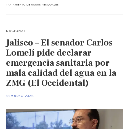
tratamien
TRATAMIENTO DE AGUAS RESIDUALES
de
aguas
residuale
NACIONAL
son
Jalisco – El senador Carlos
clave
para
Lomelí pide declarar
la
emergencia sanitaria por
salud
mala calidad del agua en la
y
la
ZMG (El Occidental)
economía
(Universi
18 MARZO 2026
Veracruza