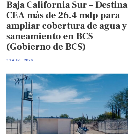
Baja California Sur – Destina
agua
en
CEA más de 26.4 mdp para
el
ampliar cobertura de agua y
AMG
saneamiento en BCS
y
plantean
(Gobierno de BCS)
descuentos
a
30 ABRIL 2026
usuarios
afectados
(El
Occidental)