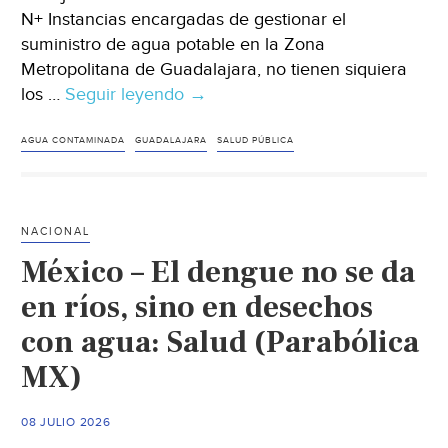
N+ Instancias encargadas de gestionar el
suministro de agua potable en la Zona
Metropolitana de Guadalajara, no tienen siquiera
los …
Seguir leyendo
Jalisco
→
–
Crisis
AGUA CONTAMINADA
GUADALAJARA
SALUD PÚBLICA
de
Salud
por
NACIONAL
Carencias
México – El dengue no se da
en
Infraestructura
en ríos, sino en desechos
e
con agua: Salud (Parabólica
Inspectores
MX)
para
Agua
Contaminada
08 JULIO 2026
en