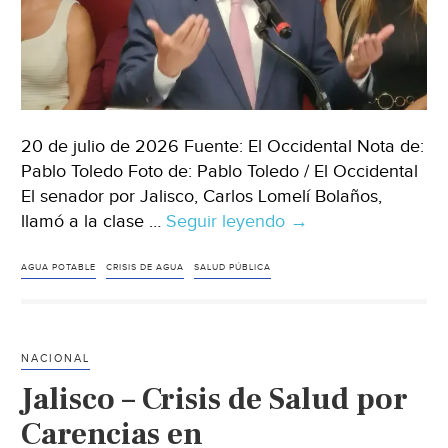
20 de julio de 2026 Fuente: El Occidental Nota de:
Pablo Toledo Foto de: Pablo Toledo / El Occidental
El senador por Jalisco, Carlos Lomelí Bolaños,
llamó a la clase …
Seguir leyendo
Jalisco
→
–
Lomelí
AGUA POTABLE
CRISIS DE AGUA
SALUD PÚBLICA
llama
a
la
NACIONAL
clase
Jalisco – Crisis de Salud por
política
a
Carencias en
abordar