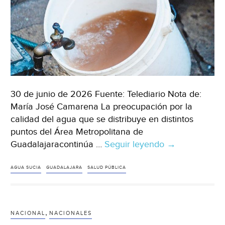
30 de junio de 2026 Fuente: Telediario Nota de:
María José Camarena La preocupación por la
calidad del agua que se distribuye en distintos
puntos del Área Metropolitana de
Guadalajaracontinúa …
Seguir leyendo
Jalisco
→
–
Agua
AGUA SUCIA
GUADALAJARA
SALUD PÚBLICA
sucia
en
Guadalajara
,
NACIONAL
NACIONALES
podría