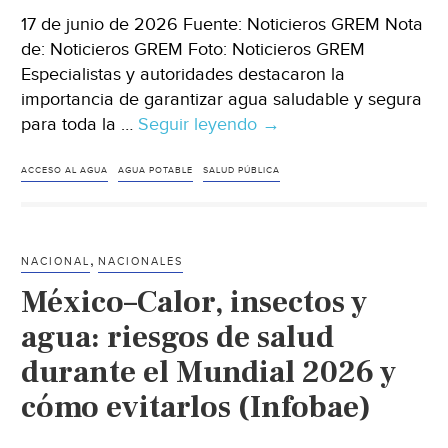
17 de junio de 2026 Fuente: Noticieros GREM Nota
de: Noticieros GREM Foto: Noticieros GREM
Especialistas y autoridades destacaron la
importancia de garantizar agua saludable y segura
para toda la …
Seguir leyendo
México–“Agua
→
saludable”,
la
ACCESO AL AGUA
AGUA POTABLE
SALUD PÚBLICA
esperanza
que
no
,
NACIONAL
NACIONALES
puede
México–Calor, insectos y
quedarse
a
agua: riesgos de salud
medias
durante el Mundial 2026 y
(Noticieros
cómo evitarlos (Infobae)
GREM)