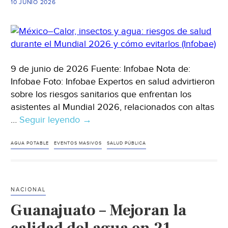
10 JUNIO 2026
9 de junio de 2026 Fuente: Infobae Nota de:
Infobae Foto: Infobae Expertos en salud advirtieron
sobre los riesgos sanitarios que enfrentan los
asistentes al Mundial 2026, relacionados con altas
…
Seguir leyendo
México–
→
Calor,
insectos
AGUA POTABLE
EVENTOS MASIVOS
SALUD PÚBLICA
y
agua:
riesgos
NACIONAL
de
Guanajuato – Mejoran la
salud
durante