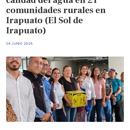
calidad del agua en 21
el
comunidades rurales en
Mundial
Irapuato (El Sol de
2026
y
Irapuato)
cómo
evitarlos
04 JUNIO 2026
(Infobae)