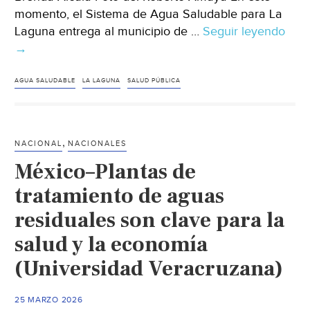
momento, el Sistema de Agua Saludable para La
Laguna entrega al municipio de …
Seguir leyendo
Coah
→
–
Agu
Salu
AGUA SALUDABLE
LA LAGUNA
SALUD PÚBLICA
entr
a
Torr
,
NACIONAL
NACIONALES
400
México–Plantas de
litro
(Mil
tratamiento de aguas
residuales son clave para la
salud y la economía
(Universidad Veracruzana)
25 MARZO 2026