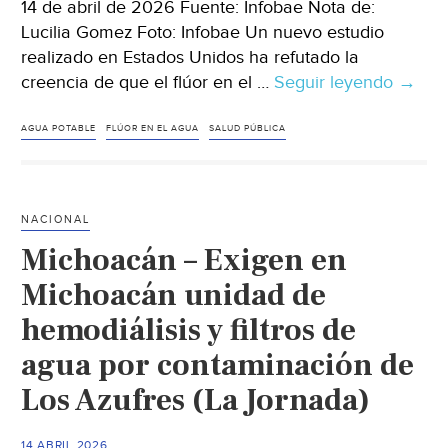
14 de abril de 2026 Fuente: Infobae Nota de:
Lucilia Gomez Foto: Infobae Un nuevo estudio
realizado en Estados Unidos ha refutado la
creencia de que el flúor en el …
Seguir leyendo
Méxic
→
El
flúor
AGUA POTABLE
FLÚOR EN EL AGUA
SALUD PÚBLICA
en
el
agua
NACIONAL
potab
Michoacán – Exigen en
no
reduc
Michoacán unidad de
el
hemodiálisis y filtros de
coefic
agua por contaminación de
intelec
según
Los Azufres (La Jornada)
un
estudi
14 ABRIL 2026