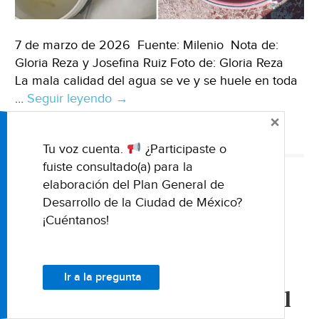
7 de marzo de 2026 Fuente: Milenio Nota de:
Gloria Reza y Josefina Ruiz Foto de: Gloria Reza
La mala calidad del agua se ve y se huele en toda
…
Seguir leyendo
Jalisco
→
–
×
Vecinos
CALIDAD DE AGUA
SALUD PÚBLICA
SUMINISTRO DE AGUA
Tu voz cuenta.
¿Participaste o
de
fuiste consultado(a) para la
Guadalajara
elaboración del Plan General de
señalan
,
NACIONAL
NACIONALES
Desarrollo de la Ciudad de México?
agua
Michoacán–San Matías El
¡Cuéntanos!
sucia
y
Grande propone que
cara;
laboratorio internacional
hay
Ir a la pregunta
analice calidad del agua (El
mal
olor