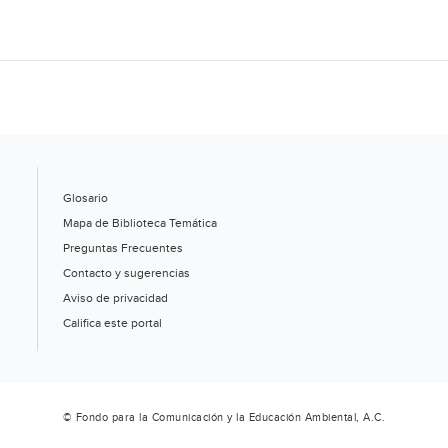
ya
ganó
premio
del
Instituto
de
Ciencia
Nuclear
Glosario
(Huffingtonpost)
Mapa de Biblioteca Temática
Preguntas Frecuentes
Contacto y sugerencias
Aviso de privacidad
Califica este portal
© Fondo para la Comunicación y la Educación Ambiental, A.C.