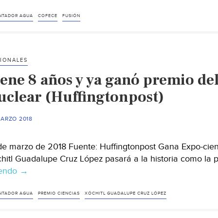
NTADOR AGUA
COFECE
FUSIÓN
IONALES
ene 8 años y ya ganó premio del
uclear (Huffingtonpost)
MARZO 2018
de marzo de 2018 Fuente: Huffingtonpost Gana Expo-cienc
hitl Guadalupe Cruz López pasará a la historia como la 
yendo
Tiene
→
8
años
NTADOR AGUA
PREMIO CIENCIAS
XÓCHITL GUADALUPE CRUZ LÓPEZ
y