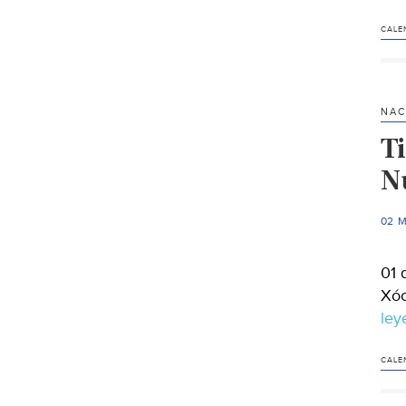
CALE
NAC
Ti
N
02 
01 
Xóc
le
CALE