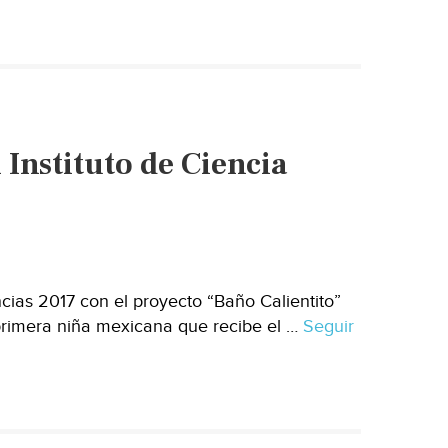
Cofece
impide
la
fusión
de
fabricantes
 Instituto de Ciencia
de
calentadores
de
agua
(Expansión)
ias 2017 con el proyecto “Baño Calientito”
primera niña mexicana que recibe el …
Seguir