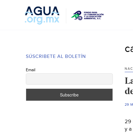
c
SÚSCRIBETE AL BOLETÍN
NAC
Email
L
d
29 
29 
y a