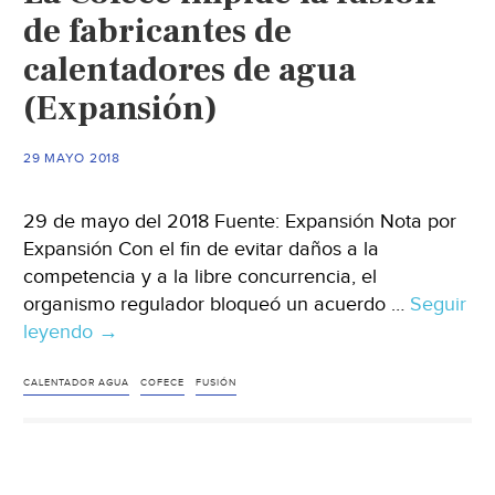
de fabricantes de
calentadores de agua
(Expansión)
29 MAYO 2018
29 de mayo del 2018 Fuente: Expansión Nota por
Expansión Con el fin de evitar daños a la
competencia y a la libre concurrencia, el
organismo regulador bloqueó un acuerdo …
Seguir
leyendo
La
→
Cofece
impide
CALENTADOR AGUA
COFECE
FUSIÓN
la
fusión
de