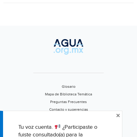
fabricantes
de
calentadores
de
agua
(Expansión)
Glosario
Mapa de Biblioteca Temática
Preguntas Frecuentes
Contacto y sugerencias
×
Aviso de privacidad
Califica este portal
Tu voz cuenta.
¿Participaste o
fuiste consultado(a) para la