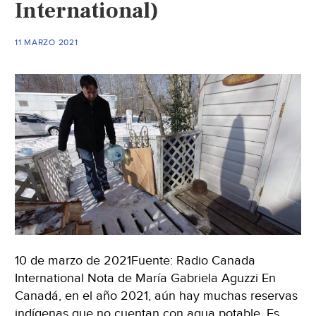
International)
mina
descubre
pozo
11 MARZO 2021
milenario
(El
Sol
de
México)
10 de marzo de 2021Fuente: Radio Canada
International Nota de María Gabriela Aguzzi En
Canadá, en el año 2021, aún hay muchas reservas
indígenas que no cuentan con agua potable. Es