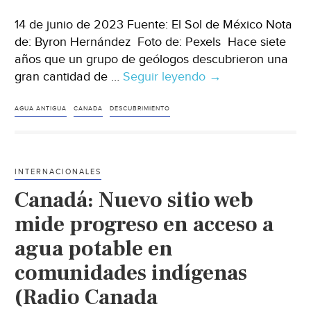
14 de junio de 2023 Fuente: El Sol de México Nota
de: Byron Hernández Foto de: Pexels Hace siete
años que un grupo de geólogos descubrieron una
gran cantidad de …
Seguir leyendo
Canadá
→
–
¿A
AGUA ANTIGUA
CANADA
DESCUBRIMIENTO
qué
sabe
el
INTERNACIONALES
agua
Canadá: Nuevo sitio web
más
antigua
mide progreso en acceso a
en
agua potable en
la
comunidades indígenas
Tierra?
Exploración
(Radio Canada
en