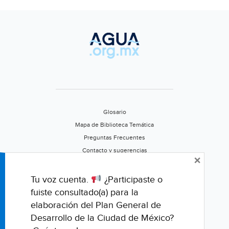
agua
de
colores
Glosario
Mapa de Biblioteca Temática
Preguntas Frecuentes
Contacto y sugerencias
×
Aviso de privacidad
Califica este portal
Tu voz cuenta.
¿Participaste o
fuiste consultado(a) para la
elaboración del Plan General de
Desarrollo de la Ciudad de México?