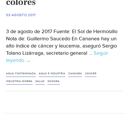
colores
03 AGOSTO 2017
3 de agosto de 2017 Fuente: El Sol de Hermosillo
Nota de: Guillermo Saucedo En Cananea hay un
alto índice de cáncer y leucemia, aseguró Sergio
Tolano Lizárraga, secretario general …
Seguir
leyendo
Cananea:
→
el
yacimiento
AGUA CONTAMINADA
AGUA E INDUSTRIA
CANANEA
CÁNCER
de
INDUSTRIA MINERA
SALUD
SONORA
la
contaminación,
donde
la
mina
desborda