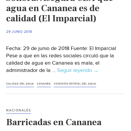
agua en Cananea es de
calidad (El Imparcial)
29 JUNIO 2018
Fecha: 29 de junio de 2018 Fuente: El Imparcial
Pese a que en las redes sociales circuló que la
calidad de agua en Cananea es mala, el
administrador de la …
Seguir leyendo
Sonora:
→
Asegura
CEA
CALIDAD DEL AGUA
CANANEA
COMISIÓN ESTATAL DEL AGUA
que
agua
en
NACIONALES
Cananea
Barricadas en Cananea
es
de