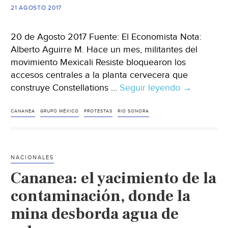
calidad
21 AGOSTO 2017
(El
Imparcial)
20 de Agosto 2017 Fuente: El Economista Nota:
Alberto Aguirre M. Hace un mes, militantes del
movimiento Mexicali Resiste bloquearon los
accesos centrales a la planta cervecera que
construye Constellations …
Seguir leyendo
Barricadas
→
en
Cananea
CANANEA
GRUPO MÉXICO
PROTESTAS
RIO SONORA
NACIONALES
Cananea: el yacimiento de la
contaminación, donde la
mina desborda agua de