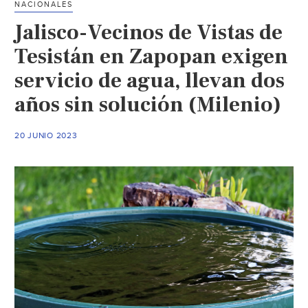
NACIONALES
construcción
Jalisco-Vecinos de Vistas de
de
pozo
Tesistán en Zapopan exigen
de
servicio de agua, llevan dos
agua:
años sin solución (Milenio)
“Sólo
beneficiará
a
20 JUNIO 2023
Viñedos”(Telediario)