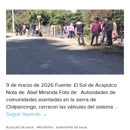
9 de marzo de 2026 Fuente: El Sol de Acapulco
Nota de: Abel Miranda Foto de: Autoridades de
comunidades asentadas en la sierra de
Chilpancingo, cerraron las válvulas del sistema …
Seguir leyendo
Guerrero
→
–
Comunidades
BLOQUEO DE AGUA
PROTESTAS
SUMINISTRO DE AGUA