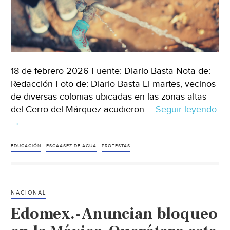
18 de febrero 2026 Fuente: Diario Basta Nota de:
Redacción Foto de: Diario Basta El martes, vecinos
de diversas colonias ubicadas en las zonas altas
del Cerro del Márquez acudieron …
Seguir leyendo
Estado
→
de
México
EDUCACIÓN
ESCAASEZ DE AGUA
PROTESTAS
–
Denuncian
escadez
NACIONAL
de
Edomex.-Anuncian bloqueo
agua,
inseguridad