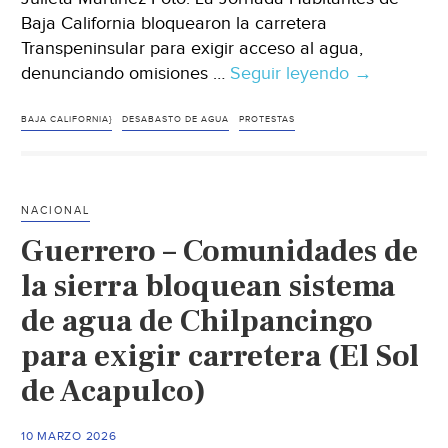
Baja California bloquearon la carretera
Transpeninsular para exigir acceso al agua,
denunciando omisiones …
Seguir leyendo
México-
→
Bloquean
Transpenins
BAJA CALIFORNIA}
DESABASTO DE AGUA
PROTESTAS
por
falta
de
NACIONAL
agua
Guerrero – Comunidades de
y
omisiones
la sierra bloquean sistema
del
de agua de Chilpancingo
IMSS-
para exigir carretera (El Sol
Bienestar
(La
de Acapulco)
Jornada)
10 MARZO 2026