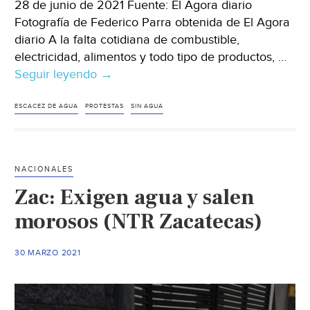
28 de junio de 2021 Fuente: El Agora diario
Fotografía de Federico Parra obtenida de El Agora
diario A la falta cotidiana de combustible,
electricidad, alimentos y todo tipo de productos, …
Seguir leyendo
Venezuela
→
–
Se
ESCACEZ DE AGUA
PROTESTAS
SIN AGUA
agota
de
sobrevivir
NACIONALES
sin
Zac: Exigen agua y salen
agua
(El
morosos (NTR Zacatecas)
agora
diario)
30 MARZO 2021