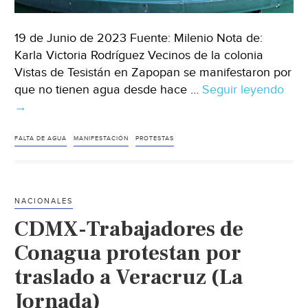
19 de Junio de 2023 Fuente: Milenio Nota de:
Karla Victoria Rodríguez Vecinos de la colonia
Vistas de Tesistán en Zapopan se manifestaron por
que no tienen agua desde hace …
Seguir leyendo
Jali
→
Vec
de
Vist
FALTA DE AGUA
MANIFESTACIÓN
PROTESTAS
de
Tesi
en
NACIONALES
Zap
CDMX-Trabajadores de
exi
serv
Conagua protestan por
de
traslado a Veracruz (La
agu
Jornada)
llev