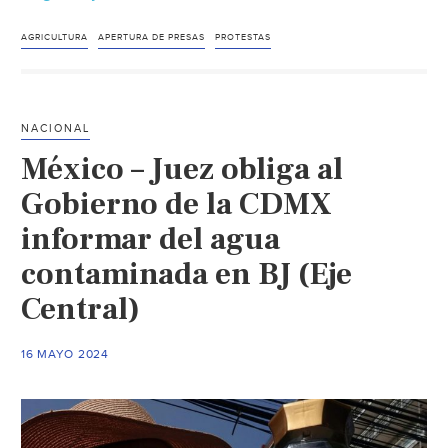
–
Conagua
AGRICULTURA
APERTURA DE PRESAS
PROTESTAS
anuncia
fecha
para
NACIONAL
apertura
México – Juez obliga al
de
presas
Gobierno de la CDMX
en
informar del agua
La
contaminada en BJ (Eje
Laguna
por
Central)
ciclo
agrícola
16 MAYO 2024
(MILENIO)