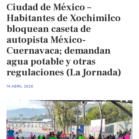
Ciudad de México –
protestan
por
Habitantes de Xochimilco
más
bloquean caseta de
de
autopista México-
ocho
días
Cuernavaca; demandan
sin
agua potable y otras
agua
potable
regulaciones (La Jornada)
(El
Sol
14 ABRIL 2026
de
Córdova)