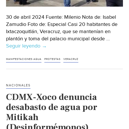
30 de abril 2024 Fuente: Milenio Nota de: Isabel
Zamudio Foto de: Especial Casi 20 habitantes de
Ixtaczoquitlán, Veracruz, que se mantenían en
plantón y toma del palacio municipal desde …
Seguir leyendo
Veracruz-
→
En
Veracruz,
MANIFESTACIONES AGUA
PROTESTAS
VERACRUZ
habitantes
de
Ixtaczoquitlán
NACIONALES
protestan
CDMX-Xoco denuncia
por
agua;
desabasto de agua por
los
Mitikah
detienen
(Desinformémonos)
y