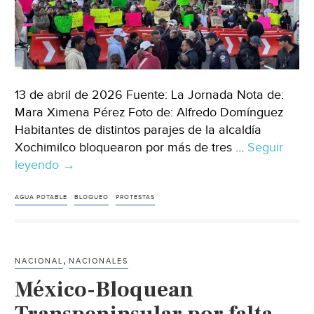
13 de abril de 2026 Fuente: La Jornada Nota de:
Mara Ximena Pérez Foto de: Alfredo Domínguez
Habitantes de distintos parajes de la alcaldía
Xochimilco bloquearon por más de tres …
Seguir
leyendo
Ciudad
→
de
México
AGUA POTABLE
BLOQUEO
PROTESTAS
–
Habitantes
de
,
NACIONAL
NACIONALES
Xochimilco
México-Bloquean
bloquean
caseta