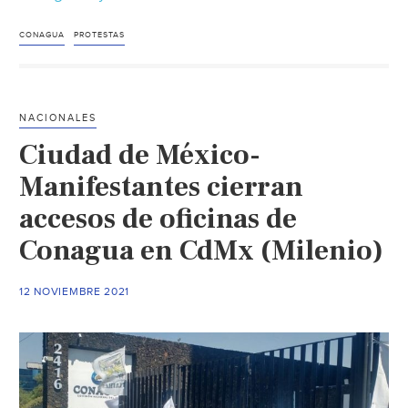
Trabajadores
de
CONAGUA
PROTESTAS
Conagua
protestan
por
NACIONALES
traslado
Ciudad de México-
a
Veracruz
Manifestantes cierran
(La
accesos de oficinas de
Jornada)
Conagua en CdMx (Milenio)
12 NOVIEMBRE 2021