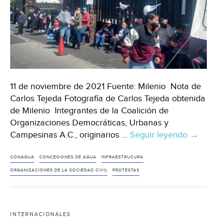
11 de noviembre de 2021 Fuente: Milenio Nota de
Carlos Tejeda Fotografía de Carlos Tejeda obtenida
de Milenio Integrantes de la Coalición de
Organizaciones Democráticas, Urbanas y
Campesinas A.C., originarios …
Seguir leyendo
Ciuda
→
de
México
CONAGUA
CONCESIONES DE AGUA
INFRAESTRUCURA
Manife
ORGANIZACIONES DE LA SOCIEDAD CIVIL
PROTESTAS
cierran
acceso
de
INTERNACIONALES