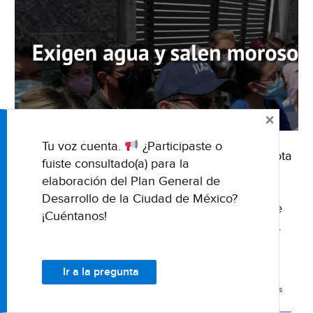
×
Tu voz cuenta.
¿Participaste o
30 de marzo de 2021Fuente: NTR Zacatecas Nota
fuiste consultado(a) para la
de Karen CalderónCaptura de pantalla a
elaboración del Plan General de
encabezado de NTR Zacatecas Zacatecas.-
Desarrollo de la Ciudad de México?
Nuevamente, habitantes de diversas colonias de
¡Cuéntanos!
Guadalupe acudieron a las instalaciones de la …
Seguir leyendo
Zac:
→
Exigen
Ir a la pregunta
agua
INSTALACIONES
JUNTA INTERMUNICIPAL DE AGUA POTABLE Y ALCANTARILLADO DE ZACATECAS
y
(JIAPAZ)