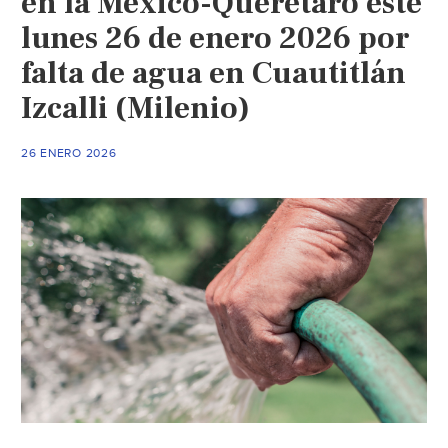
en la México-Querétaro este
y
lunes 26 de enero 2026 por
deterioro
falta de agua en Cuautitlán
de
espacios
Izcalli (Milenio)
educativos,
en
26 ENERO 2026
Valle
de
Chalco
(Diario
Basta)