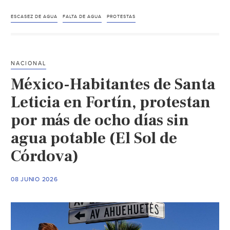
–
Protestan
ESCASEZ DE AGUA
FALTA DE AGUA
PROTESTAS
Frente
a
Palacio
NACIONAL
de
México-Habitantes de Santa
Gobierno
por
Leticia en Fortín, protestan
Falta
por más de ocho días sin
de
agua potable (El Sol de
Agua
en
Córdova)
Diversas
Colonias
08 JUNIO 2026
de
Chihuahua
(N+)