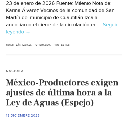
23 de enero de 2026 Fuente: Milenio Nota de:
Karina Álvarez Vecinos de la comunidad de San
Martín del municipio de Cuautitlán Izcalli
anunciaron el cierre de la circulación en …
Seguir
leyendo
Edomex.-
→
Anuncian
bloqueo
CUATITLÁN IZCALLI
OPERAGUA
PROTESTAS
en
la
México-
NACIONAL
Querétaro
México-Productores exigen
este
lunes
ajustes de última hora a la
26
Ley de Aguas (Espejo)
de
enero
18 DICIEMBRE 2025
2026
por