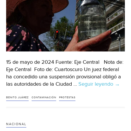
15 de mayo de 2024 Fuente: Eje Central Nota de:
Eje Central Foto de: Cuartoscuro Un juez federal
ha concedido una suspensión provisional obligó a
las autoridades de la Ciudad …
Seguir leyendo
Méxic
→
–
Juez
BENITO JUÁREZ
CONTAMINACIÓN
PROTESTAS
obliga
al
Gobier
NACIONAL
de