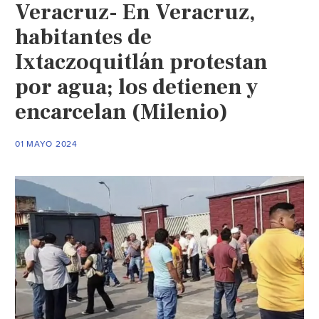
Veracruz- En Veracruz,
la
CDMX
habitantes de
inform
Ixtaczoquitlán protestan
del
por agua; los detienen y
agua
conta
encarcelan (Milenio)
en
BJ
01 MAYO 2024
(Eje
Central