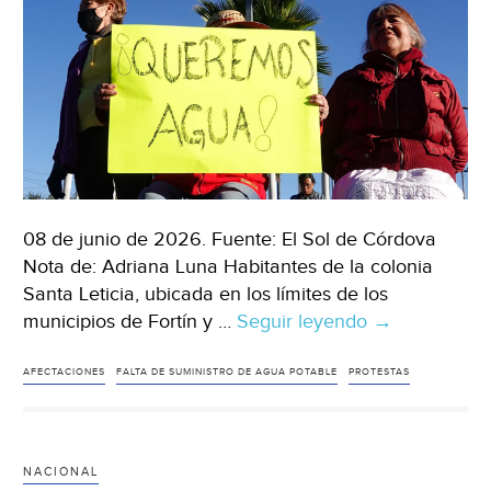
08 de junio de 2026. Fuente: El Sol de Córdova
Nota de: Adriana Luna Habitantes de la colonia
Santa Leticia, ubicada en los límites de los
municipios de Fortín y …
Seguir leyendo
México-
→
Habitantes
de
AFECTACIONES
FALTA DE SUMINISTRO DE AGUA POTABLE
PROTESTAS
Santa
Leticia
en
NACIONAL
Fortín,