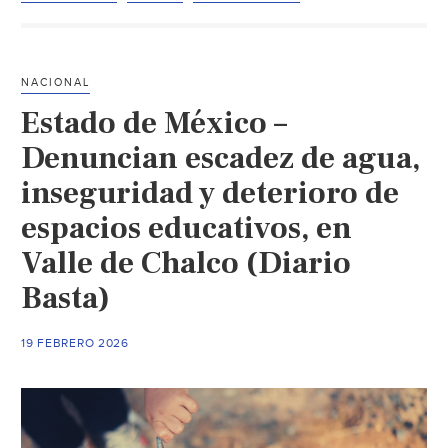
de
la
sierra
NACIONAL
bloquean
Estado de México –
sistema
de
Denuncian escadez de agua,
agua
inseguridad y deterioro de
de
espacios educativos, en
Chilpancingo
para
Valle de Chalco (Diario
exigir
Basta)
carretera
(El
Sol
19 FEBRERO 2026
de
Acapulco)