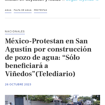
Xoco
denu
AGUA
FALTA DE AGUA
PROTESTAS
desa
de
agua
NACIONALES
por
México-Protestan en San
Mitik
(Des
Agustín por construcción
de pozo de agua: “Sólo
beneficiará a
Viñedos”(Telediario)
26 OCTUBRE 2023