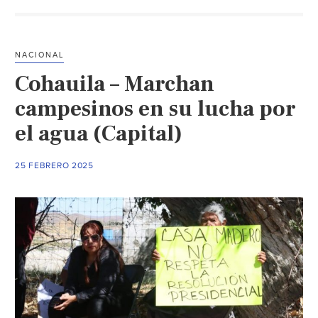
ajustes
de
última
NACIONAL
hora
Cohauila – Marchan
a
la
campesinos en su lucha por
Ley
el agua (Capital)
de
Aguas
25 FEBRERO 2025
(Espejo)