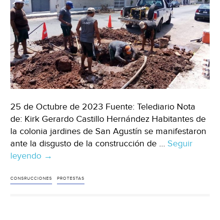
25 de Octubre de 2023 Fuente: Telediario Nota
de: Kirk Gerardo Castillo Hernández Habitantes de
la colonia jardines de San Agustín se manifestaron
ante la disgusto de la construcción de …
Seguir
leyendo
México-
→
Protestan
en
CONSRUCCIONES
PROTESTAS
San
Agustín
por