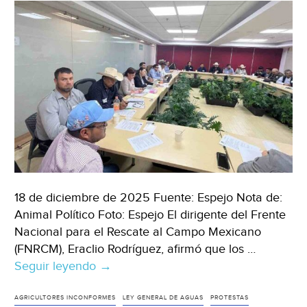
falta
de
agua
en
Cuautitlán
Izcalli
(Milenio)
18 de diciembre de 2025 Fuente: Espejo Nota de:
Animal Político Foto: Espejo El dirigente del Frente
Nacional para el Rescate al Campo Mexicano
(FNRCM), Eraclio Rodríguez, afirmó que los …
Seguir leyendo
México-
→
Productores
exigen
AGRICULTORES INCONFORMES
LEY GENERAL DE AGUAS
PROTESTAS