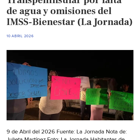
Transpeninsular por falta
de
de agua y omisiones del
autopista
IMSS-Bienestar (La Jornada)
México-
Cuernavaca;
demandan
10 ABRIL 2026
agua
potable
y
otras
regulaciones
(La
Jornada)
9 de Abril del 2026 Fuente: La Jornada Nota de:
Julieta Martínez Foto: La Jornada Habitantes de