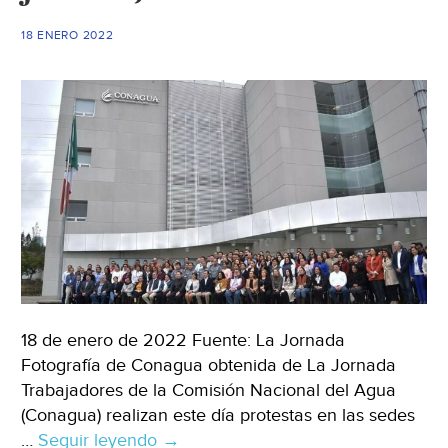
dos
año
18 ENERO 2022
sin
solu
(Mil
18 de enero de 2022 Fuente: La Jornada
Fotografía de Conagua obtenida de La Jornada
Trabajadores de la Comisión Nacional del Agua
(Conagua) realizan este día protestas en las sedes
…
Seguir leyendo
CDMX-
→