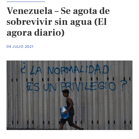
oficina
Venezuela – Se agota de
de
Conag
sobrevivir sin agua (El
en
agora diario)
CdMx
(Mileni
04 JULIO 2021