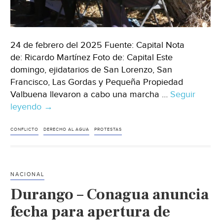
24 de febrero del 2025 Fuente: Capital Nota
de: Ricardo Martínez Foto de: Capital Este
domingo, ejidatarios de San Lorenzo, San
Francisco, Las Gordas y Pequeña Propiedad
Valbuena llevaron a cabo una marcha …
Seguir
leyendo
Cohauila
→
–
Marchan
CONFLICTO
DERECHO AL AGUA
PROTESTAS
campesinos
en
su
NACIONAL
lucha
Durango – Conagua anuncia
por
el
fecha para apertura de
agua