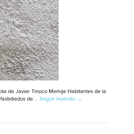
ota de Javier Tinoco Memije Habitantes de la
 fastidiados de …
Seguir leyendo
Acapulco:
→
Amenazan
con
protestar
por