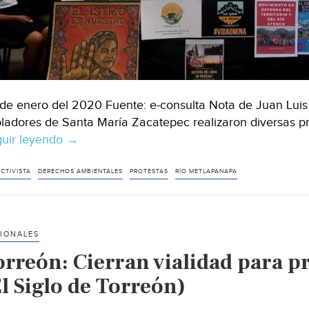
de enero del 2020 Fuente: e-consulta Nota de Juan Lui
ladores de Santa María Zacatepec realizaron diversas pr
uir leyendo
México:
→
Conflictos
socio
CTIVISTA
DERECHOS AMBIENTALES
PROTESTAS
RÍO METLAPANAPA
ambientales
en
la
IONALES
4T
rreón: Cierran vialidad para pr
(e-
consulta)
l Siglo de Torreón)