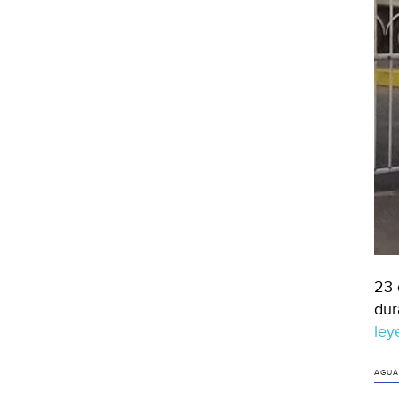
23 
dur
le
AGUA