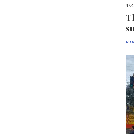
NAC
Tl
s
17 O