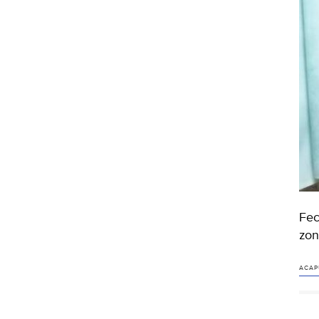
Fec
zon
ACAP