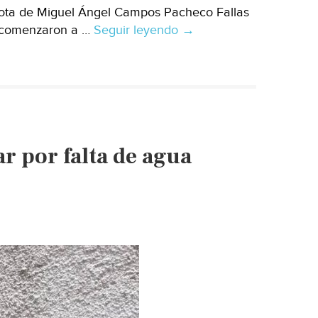
Nota de Miguel Ángel Campos Pacheco Fallas
, comenzaron a …
Seguir leyendo
Torreón:
→
Cierran
vialidad
para
protestar
por
falta
r por falta de agua
de
agua
(El
Siglo
de
Torreón)