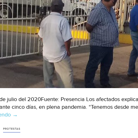
de julio del 2020Fuente: Presencia Los afectados expli
ante cinco días, en plena pandemia. “Tenemos desde me
yendo
Protestan
→
en
CMAS-
PROTESTAS
Coatza