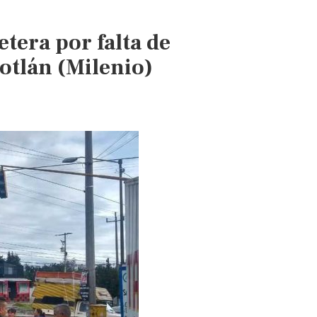
falta
de
etera por falta de
agua
potable
otlán (Milenio)
(El
Sol
de
Acapulco)