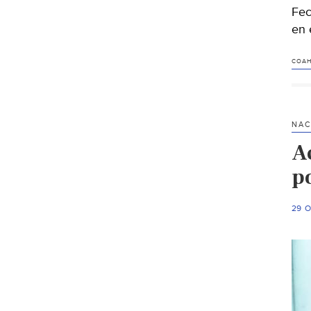
Fec
en 
COAH
NAC
A
po
29 