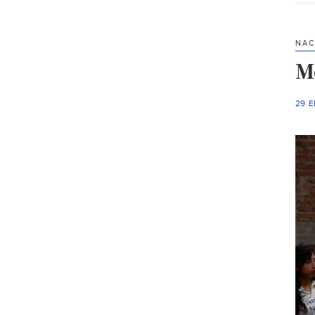
NAC
Mé
29 