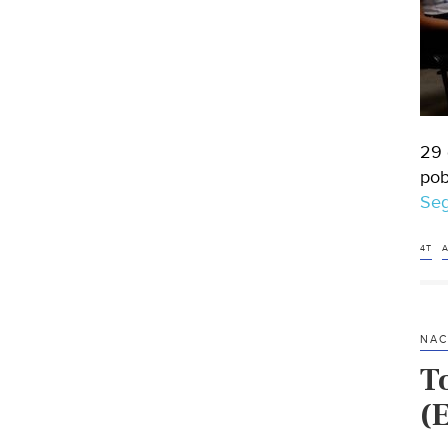
29 
pob
Seg
4T
A
NAC
To
(E