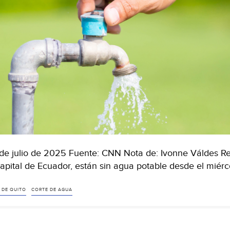
diálogo)
de julio de 2025 Fuente: CNN Nota de: Ivonne Váldes Res
capital de Ecuador, están sin agua potable desde el miér
 DE QUITO
CORTE DE AGUA