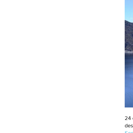
24 
des