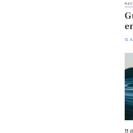
NAC
G
e
12 J
11 