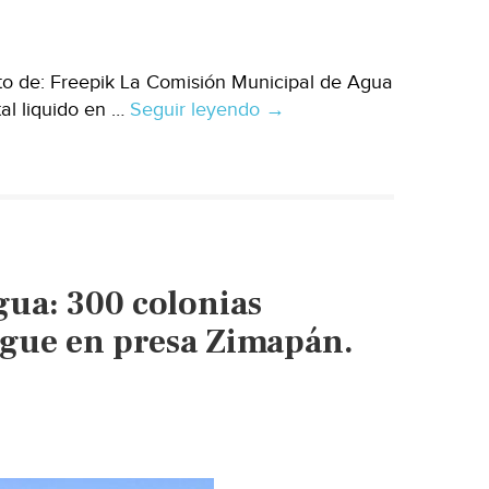
Zempoala
(El
Sol
to de: Freepik La Comisión Municipal de Agua
de
tal liquido en …
Seguir leyendo
Tamaulipas
→
Hidalgo)
–
Anuncian
CORTE
de
AGUA
en
gua: 300 colonias
Altamira:
son
ogue en presa Zimapán.
más
de
60
colonias
afectadas