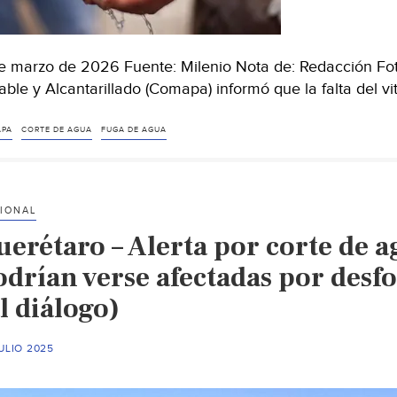
e marzo de 2026 Fuente: Milenio Nota de: Redacción Fo
able y Alcantarillado (Comapa) informó que la falta del vi
PA
CORTE DE AGUA
FUGA DE AGUA
IONAL
uerétaro – Alerta por corte de a
odrían verse afectadas por desf
l diálogo)
ULIO 2025