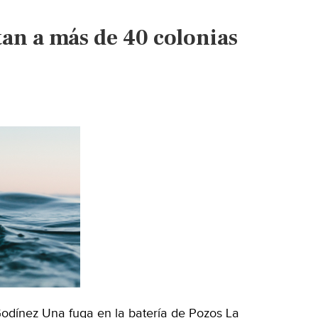
emergencia
de
tan a más de 40 colonias
agua
potable
en
décadas
por
la
ruptura
de
una
tubería
en
el
sistema
Mica
(CNN)
Godínez Una fuga en la batería de Pozos La