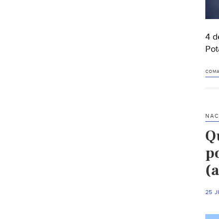
4 d
Pot
COMA
NAC
Q
p
(a
25 J