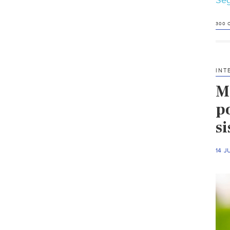
Seg
300 
INT
M
p
s
14 J