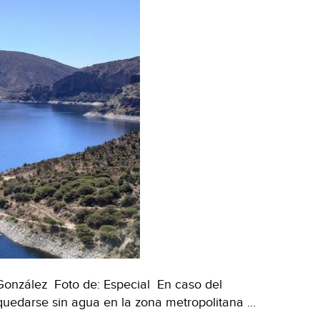
|
LISTA
completa
(Milenio)
González Foto de: Especial En caso del
quedarse sin agua en la zona metropolitana …