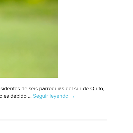
identes de seis parroquias del sur de Quito,
coles debido …
Seguir leyendo
Mundo-
→
Quito
enfrenta
la
peor