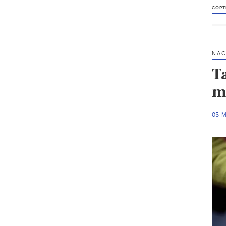
CORT
NAC
T
m
05 