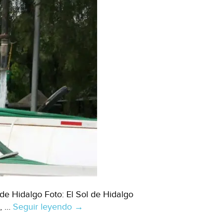
 de Hidalgo Foto: El Sol de Hidalgo
, …
Seguir leyendo
Hidalgo–
→
Corte