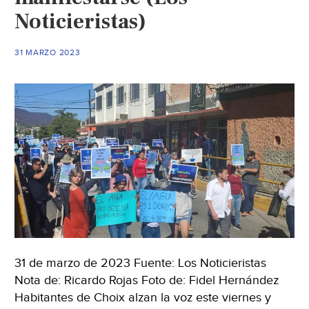
dos
Noticieristas)
año
sin
31 MARZO 2023
solu
(Mil
31 de marzo de 2023 Fuente: Los Noticieristas
Nota de: Ricardo Rojas Foto de: Fidel Hernández
Habitantes de Choix alzan la voz este viernes y