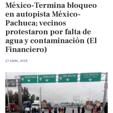
México-Termina bloqueo
del
lago
en autopista México-
de
Pachuca; vecinos
Chapala
protestaron por falta de
rechazan
el
agua y contaminación (El
acueducto
Financiero)
Solís-
León
en
27 ABRIL 2026
Guanajuato
“Nos
dejará
sin
agua
y
sin
trabajo”