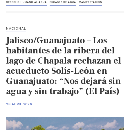
México
DERECHO HUMANO AL AGUA
ESCASEZ DE AGUA
MANIFESTACIÓN
–
Toman
Palacio
NACIONAL
Municipal
Jalisco/Guanajuato – Los
habitantes
de
habitantes de la ribera del
colonias
lago de Chapala rechazan el
en
acueducto Solís-León en
Tecámac
por
Guanajuato: “Nos dejará sin
falta
agua y sin trabajo” (El País)
de
agua
(La
28 ABRIL 2026
Crónica
de
Hoy)