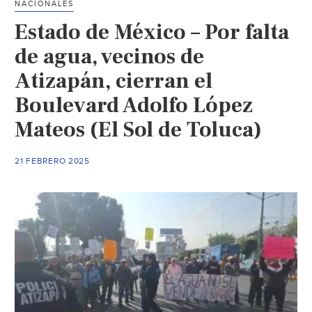
NACIONALES
a
Estado de México – Por falta
Caseta
Ojo
de agua, vecinos de
de
Atizapán, cierran el
Agua
Boulevard Adolfo López
en
la
Mateos (El Sol de Toluca)
México-
Pachuca;
21 FEBRERO 2025
Mantienen
Bloqueo
Parcial
(N+)