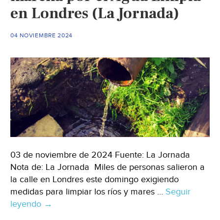
de
en Londres (La Jornada)
mil
pesos
04 NOVIEMBRE 2024
en
el
servicio
de
agua
potable
(El
Sol
de
Toluca)
03 de noviembre de 2024 Fuente: La Jornada
Nota de: La Jornada Miles de personas salieron a
la calle en Londres este domingo exigiendo
medidas para limpiar los ríos y mares …
Seguir
leyendo
Mundo-
→
Miles