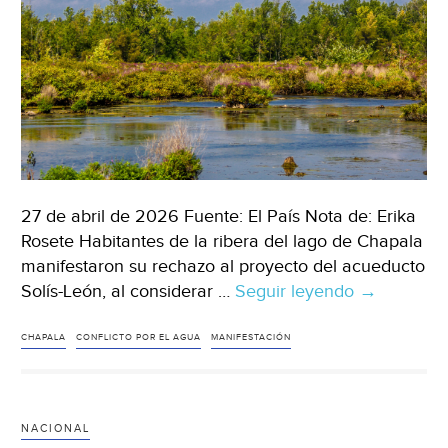
27 de abril de 2026 Fuente: El País Nota de: Erika
Rosete Habitantes de la ribera del lago de Chapala
manifestaron su rechazo al proyecto del acueducto
Solís-León, al considerar …
Seguir leyendo
Jalisco/Gu
→
–
Los
CHAPALA
CONFLICTO POR EL AGUA
MANIFESTACIÓN
habitantes
de
la
NACIONAL
ribera