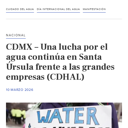
–
Manifestación
CUIDADO DEL AGUA
DÍA INTERNACIONAL DEL AGUA
MANIFESTACIÓN
por
el
agua
NACIONAL
en
CDMX – Una lucha por el
Río
Nazas
agua continúa en Santa
este
Úrsula frente a las grandes
22
empresas (CDHAL)
de
marzo
(Mega
10 MARZO 2026
Noticias
Torreón)