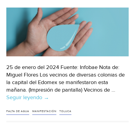
25 de enero del 2024 Fuente: Infobae Nota de:
Miguel Flores Los vecinos de diversas colonias de
la capital del Edomex se manifestaron esta
mañana. (Impresión de pantalla) Vecinos de …
Seguir leyendo
Edomex.-
→
Toluqueños
se
FALTA DE AGUA
MANIFESTACIÓN
TOLUCA
manifiestan
por