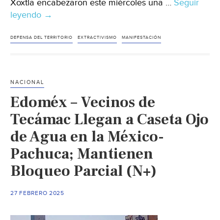
Xoxtla encabezaron este miércoles una …
Seguir
leyendo
Puebla
→
–
En
DEFENSA DEL TERRITORIO
EXTRACTIVISMO
MANIFESTACIÓN
caravana,
300
habitantes
NACIONAL
exigen
Edoméx – Vecinos de
a
edil
Tecámac Llegan a Caseta Ojo
de
de Agua en la México-
Xoxtla
Pachuca; Mantienen
desconocer
acuerdos
Bloqueo Parcial (N+)
con
Agua
27 FEBRERO 2025
de
Puebla