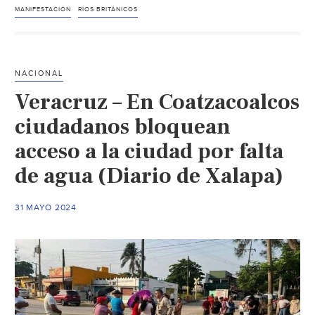
participan
MANIFESTACIÓN
RÍOS BRITÁNICOS
en
marcha
por
NACIONAL
el
Veracruz – En Coatzacoalcos
Agua
Limpia
ciudadanos bloquean
en
acceso a la ciudad por falta
Londres
de agua (Diario de Xalapa)
(La
Jornada)
31 MAYO 2024