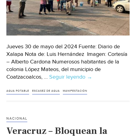
Jueves 30 de mayo del 2024 Fuente: Diario de
Xalapa Nota de: Luis Hernández Imagen: Cortesía
– Alberto Cardona Numerosos habitantes de la
colonia López Mateos, del municipio de
Coatzacoalcos, …
Seguir leyendo
Veracruz
→
–
En
AGUA POTABLE
ESCASEZ DE AGUA
MANIFESTACIÓN
Coatzacoalcos
ciudadanos
bloquean
NACIONAL
acceso
Veracruz – Bloquean la
a