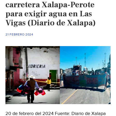
la
carretera Xalapa-Perote
ciudad
para exigir agua en Las
por
Vigas (Diario de Xalapa)
falta
de
agua
21 FEBRERO 2024
(Diario
de
Xalapa)
20 de febrero del 2024 Fuente: Diario de Xalapa