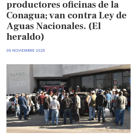
en
productores oficinas de la
Santa
Conagua; van contra Ley de
Úrsula
Aguas Nacionales. (El
frente
a
heraldo)
las
grandes
05 NOVIEMBRE 2025
empresas
(CDHAL)