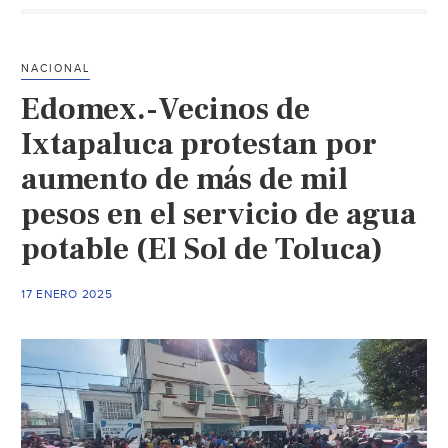
primaria
agua
y
NACIONAL
drenaje
Edomex.-Vecinos de
(El
Diario)
Ixtapaluca protestan por
aumento de más de mil
pesos en el servicio de agua
potable (El Sol de Toluca)
17 ENERO 2025