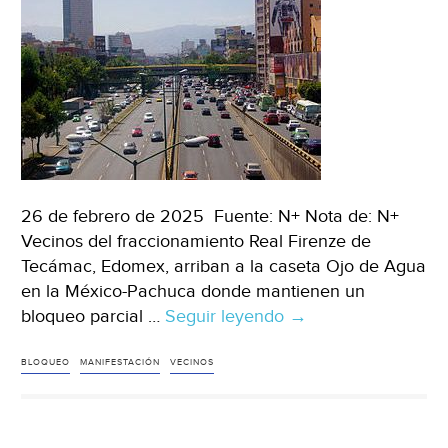
para
explotar
pozo
4
(La
Jornada
de
Oriente)
26 de febrero de 2025 Fuente: N+ Nota de: N+
Vecinos del fraccionamiento Real Firenze de
Tecámac, Edomex, arriban a la caseta Ojo de Agua
en la México-Pachuca donde mantienen un
bloqueo parcial …
Seguir leyendo
Edoméx
→
–
Vecinos
BLOQUEO
MANIFESTACIÓN
VECINOS
de
Tecámac
Llegan