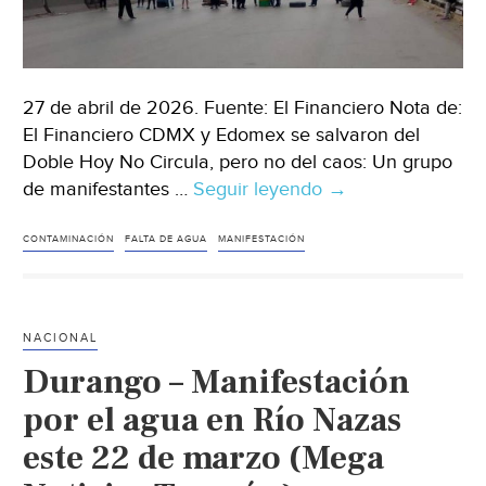
(El
País)
27 de abril de 2026. Fuente: El Financiero Nota de:
El Financiero CDMX y Edomex se salvaron del
Doble Hoy No Circula, pero no del caos: Un grupo
de manifestantes …
Seguir leyendo
México-
→
Termina
bloqueo
CONTAMINACIÓN
FALTA DE AGUA
MANIFESTACIÓN
en
autopista
México-
NACIONAL
Pachuca;
Durango – Manifestación
vecinos
protestaron
por el agua en Río Nazas
por
este 22 de marzo (Mega
falta