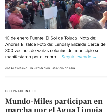
16 de enero Fuente: El Sol de Toluca Nota de:
Andrea Elizalde Foto de: Lendaly Elizalde Cerca de
300 vecinos de varias colonias del municipio se
manifestaron por el cobro …
Seguir leyendo
Edomex.-
→
Vecinos
de
COBRO EXCESIVO
MANIFESTACIÓN
SERVICIO DE AGUA
Ixtapaluc
protestan
por
INTERNACIONALES
aumento
Mundo-Miles participan en
de
más
marcha por el Agua Limpia