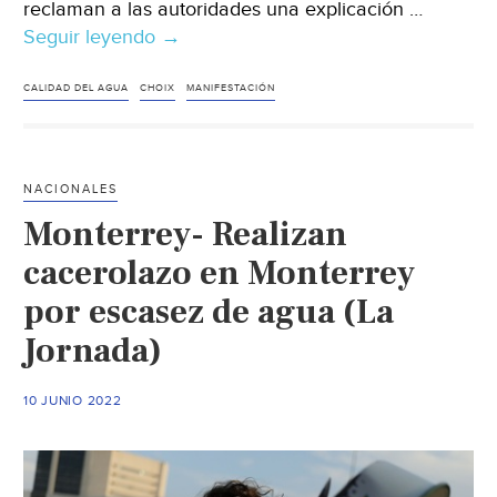
reclaman a las autoridades una explicación …
Seguir leyendo
Sinaloa-
→
Alzan
la
CALIDAD DEL AGUA
CHOIX
MANIFESTACIÓN
voz
en
Choix
NACIONALES
ante
Monterrey- Realizan
calidad
dudosa
cacerolazo en Monterrey
del
por escasez de agua (La
agua;
Jornada)
salen
a
la
10 JUNIO 2022
calle
a
manifestarse