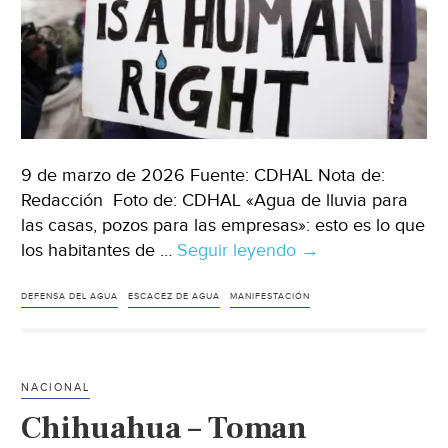
9 de marzo de 2026 Fuente: CDHAL Nota de:
Redacción Foto de: CDHAL «Agua de lluvia para
las casas, pozos para las empresas»: esto es lo que
los habitantes de …
Seguir leyendo
CDMX
→
–
Una
DEFENSA DEL AGUA
ESCACEZ DE AGUA
MANIFESTACIÓN
lucha
por
el
NACIONAL
agua
Chihuahua – Toman
continúa