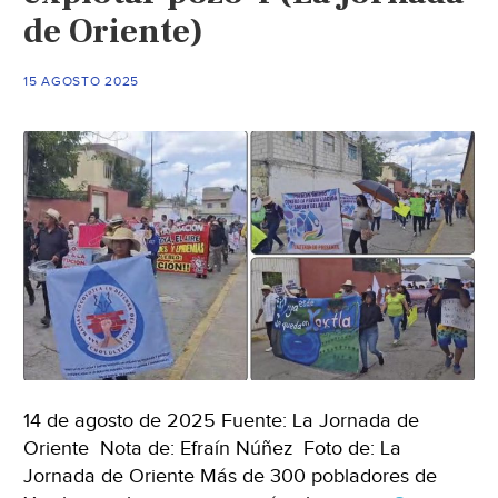
Nacionales.
de Oriente)
(El
heraldo)
15 AGOSTO 2025
14 de agosto de 2025 Fuente: La Jornada de
Oriente Nota de: Efraín Núñez Foto de: La
Jornada de Oriente Más de 300 pobladores de