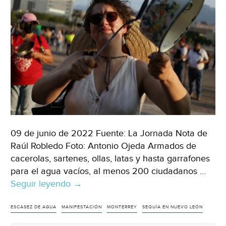
(Los
Noticieristas)
09 de junio de 2022 Fuente: La Jornada Nota de
Raúl Robledo Foto: Antonio Ojeda Armados de
cacerolas, sartenes, ollas, latas y hasta garrafones
para el agua vacíos, al menos 200 ciudadanos …
Seguir leyendo
Monterrey-
→
Realizan
cacerolazo
ESCASEZ DE AGUA
MANIFESTACIÓN
MONTERREY
SEQUÍA EN NUEVO LEÓN
en