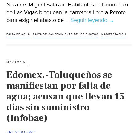
Nota de: Miguel Salazar Habitantes del municipio
de Las Vigas bloquean la carretera libre a Perote
para exigir el abasto de …
Seguir leyendo
Veracruz
→
–
Bloquean
FALTA DE AGUA
FALTA DE MANTENIMIENTO DE LOS DUCTOS
MANIFESTACIÓN
la
carretera
Xalapa-
NACIONAL
Perote
Edomex.-Toluqueños se
para
exigir
manifiestan por falta de
agua
agua; acusan que llevan 15
en
días sin suministro
Las
Vigas
(Infobae)
(Diario
de
26 ENERO 2024
Xalapa)