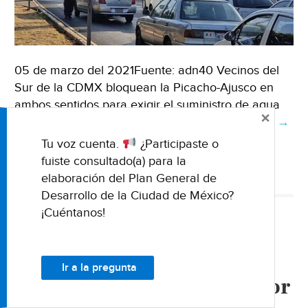
05 de marzo del 2021Fuente: adn40 Vecinos del
Sur de la CDMX bloquean la Picacho-Ajusco en
ambos sentidos para exigir el suministro de agua
×
en las colonias de la zona. Un …
Seguir leyendo
CDM
→
Bloq
Tu voz cuenta.
¿Participaste o
la
BLOQUEO EN CARRETERA
EXIGENCIA DE SUMINISTRO DE AGUA
fuiste consultado(a) para la
Picac
FALTA DE AGUA
MANIFESTACIÓN
PICACHO-AJUSCO
SUR CDMX
elaboración del Plan General de
Ajusc
Desarrollo de la Ciudad de México?
en
¡Cuéntanos!
ambo
NACIONALES
senti
Alistan una manifestación
por
Ir a la pregunta
falta
comuneros de Ixcatepec por
de