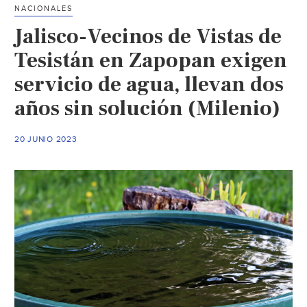
falta
NACIONALES
de
Jalisco-Vecinos de Vistas de
agua;
acusan
Tesistán en Zapopan exigen
que
servicio de agua, llevan dos
llevan
años sin solución (Milenio)
15
días
sin
20 JUNIO 2023
suministro
(Infobae)