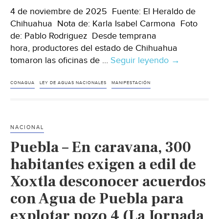
4 de noviembre de 2025 Fuente: El Heraldo de
Chihuahua Nota de: Karla Isabel Carmona Foto
de: Pablo Rodriguez Desde temprana
hora, productores del estado de Chihuahua
tomaron las oficinas de …
Seguir leyendo
Chihuahua
→
–
Toman
CONAGUA
LEY DE AGUAS NACIONALES
MANIFESTACIÓN
productores
oficinas
de
NACIONAL
la
Puebla – En caravana, 300
Conagua;
van
habitantes exigen a edil de
contra
Xoxtla desconocer acuerdos
Ley
con Agua de Puebla para
de
Aguas
explotar pozo 4 (La Jornada