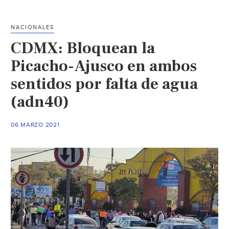
Monterrey
por
NACIONALES
escasez
CDMX: Bloquean la
de
agua
Picacho-Ajusco en ambos
(La
sentidos por falta de agua
Jornada)
(adn40)
06 MARZO 2021