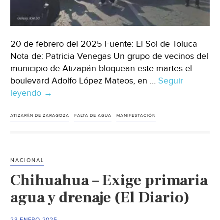
20 de febrero del 2025 Fuente: El Sol de Toluca
Nota de: Patricia Venegas Un grupo de vecinos del
municipio de Atizapán bloquean este martes el
boulevard Adolfo López Mateos, en …
Seguir
leyendo
Estado
→
de
México
ATIZAPÁN DE ZARAGOZA
FALTA DE AGUA
MANIFESTACIÓN
–
Por
falta
NACIONAL
de
Chihuahua – Exige primaria
agua,
vecinos
agua y drenaje (El Diario)
de
Atizapán,
23 ENERO 2025