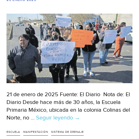
cierran
el
Boulevard
Adolfo
López
Mateos
(El
Sol
de
Toluca)
21 de enero de 2025 Fuente: El Diario Nota de: El
Diario Desde hace más de 30 años, la Escuela
Primaria México, ubicada en la colonia Colinas del
Norte, no …
Seguir leyendo
Chihuahua
→
–
Exige
ESCUELA
MANIFESTACIÓN
SISTEMA DE DRENAJE