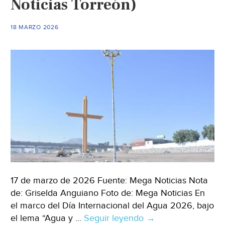
Noticias Torreón)
de
agua
y
18 MARZO 2026
contaminación
(El
Financiero)
17 de marzo de 2026 Fuente: Mega Noticias Nota
de: Griselda Anguiano Foto de: Mega Noticias En
el marco del Día Internacional del Agua 2026, bajo
el lema “Agua y …
Seguir leyendo
Durango
→