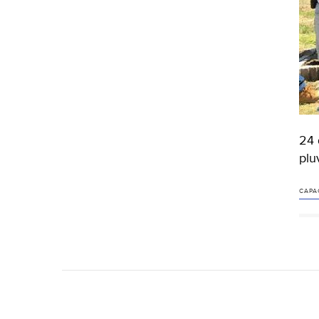
24 
plu
CAPA