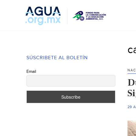
c
SÚSCRIBETE AL BOLETÍN
NAC
Email
D
S
29 A