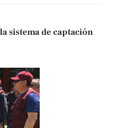
75%
de
capacidad
en
la sistema de captación
promedio
(El
Siglo
de
Durango)