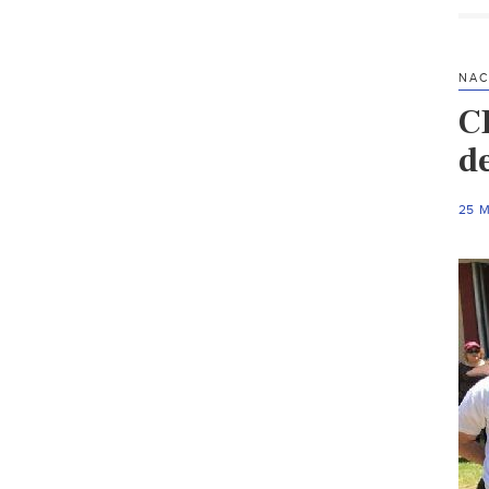
NAC
C
d
25 