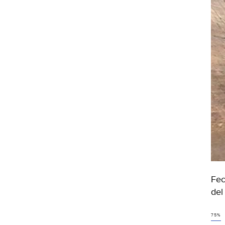
Fec
del
75%