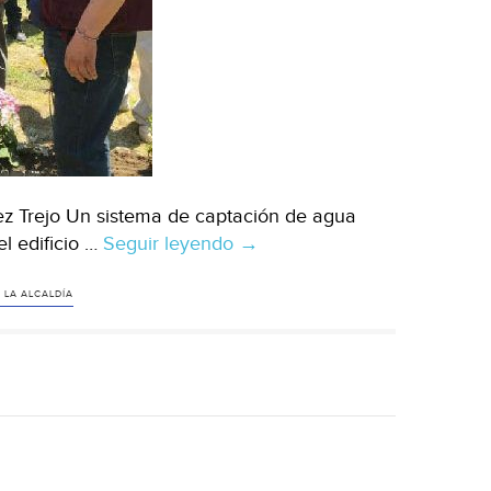
z Trejo Un sistema de captación de agua
l edificio …
Seguir leyendo
CDMX:
→
Alcaldía
de
 LA ALCALDÍA
Iztacalco
instala
sistema
de
captación
de
agua