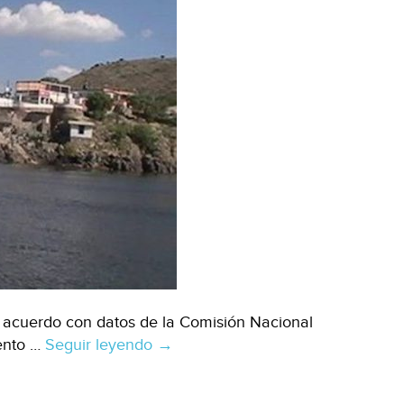
 acuerdo con datos de la Comisión Nacional
ento …
Seguir leyendo
Durango:
→
Presas,
a