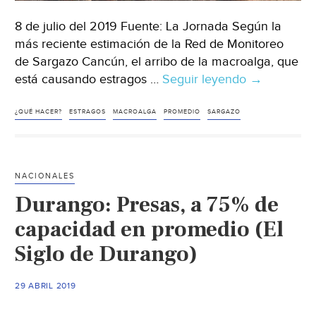
8 de julio del 2019 Fuente: La Jornada Según la
más reciente estimación de la Red de Monitoreo
de Sargazo Cancún, el arribo de la macroalga, que
está causando estragos …
Seguir leyendo
CDMX:
→
¿Qué
hacer
¿QUÉ HACER?
ESTRAGOS
MACROALGA
PROMEDIO
SARGAZO
con
el
sargazo?
NACIONALES
(La
Durango: Presas, a 75% de
Jornada)
capacidad en promedio (El
Siglo de Durango)
29 ABRIL 2019