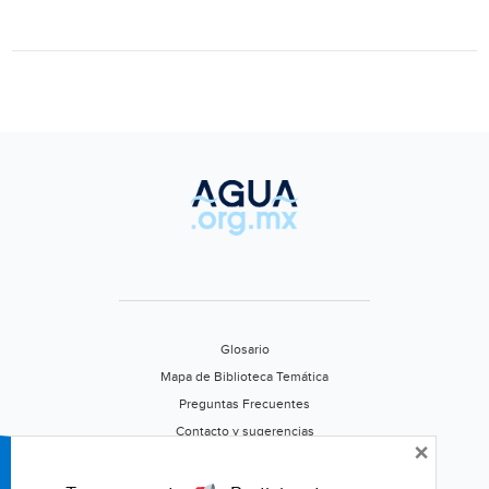
capac
en
prome
(El
Siglo
de
Duran
Glosario
Mapa de Biblioteca Temática
Preguntas Frecuentes
Contacto y sugerencias
×
Aviso de privacidad
Califica este portal