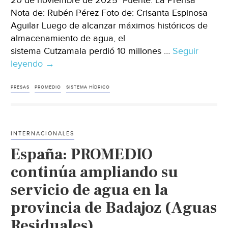
20 de noviembre de 2025 Fuente: La Prensa
Nota de: Rubén Pérez Foto de: Crisanta Espinosa
Aguilar Luego de alcanzar máximos históricos de
almacenamiento de agua, el
sistema Cutzamala perdió 10 millones …
Seguir
leyendo
México
→
–
Sistema
PRESAS
PROMEDIO
SISTEMA HÍDRICO
Cutzamala
pierde
10.4
INTERNACIONALES
millones
España: PROMEDIO
de
metros
continúa ampliando su
cúbicos
servicio de agua en la
de
provincia de Badajoz (Aguas
agua
en
Residuales)