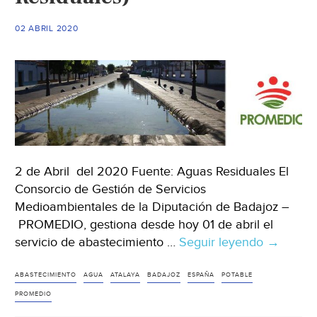
20
días.
02 ABRIL 2020
(
La
Prensa)
2 de Abril del 2020 Fuente: Aguas Residuales El
Consorcio de Gestión de Servicios
Medioambientales de la Diputación de Badajoz –
PROMEDIO, gestiona desde hoy 01 de abril el
servicio de abastecimiento …
Seguir leyendo
España:
→
PROMED
continúa
ABASTECIMIENTO
AGUA
ATALAYA
BADAJOZ
ESPAÑA
POTABLE
amplian
PROMEDIO
su