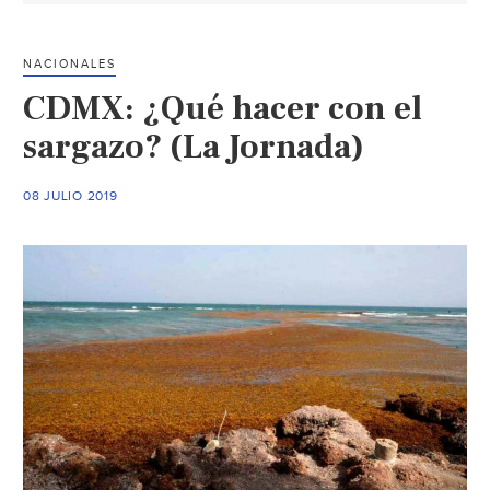
servicio
de
NACIONALES
agua
CDMX: ¿Qué hacer con el
en
la
sargazo? (La Jornada)
provinci
de
08 JULIO 2019
Badajoz
(Aguas
Residual