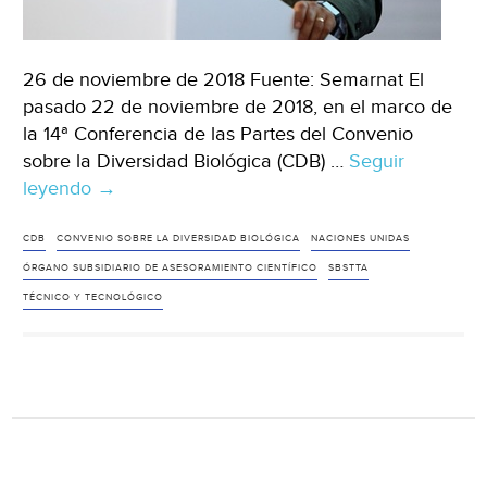
26 de noviembre de 2018 Fuente: Semarnat El
pasado 22 de noviembre de 2018, en el marco de
la 14ª Conferencia de las Partes del Convenio
sobre la Diversidad Biológica (CDB) …
Seguir
leyendo
Experto
→
mexicano
presidirá
CDB
CONVENIO SOBRE LA DIVERSIDAD BIOLÓGICA
NACIONES UNIDAS
órgano
ÓRGANO SUBSIDIARIO DE ASESORAMIENTO CIENTÍFICO
SBSTTA
científico
TÉCNICO Y TECNOLÓGICO
del
Convenio
sobre
la
Diversidad
Biológica