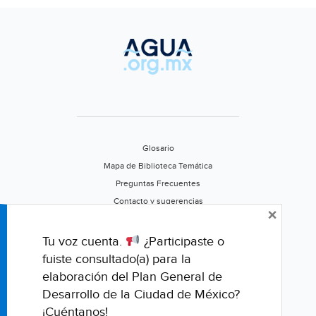
de
las
Naciones
Unidas
durante
2019-
2020
(Semarnat)
Glosario
Mapa de Biblioteca Temática
Preguntas Frecuentes
Contacto y sugerencias
×
Aviso de privacidad
Califica este portal
Tu voz cuenta.
¿Participaste o
fuiste consultado(a) para la
elaboración del Plan General de
Desarrollo de la Ciudad de México?
¡Cuéntanos!