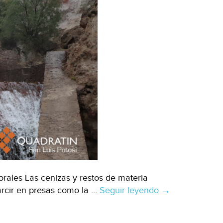
rales Las cenizas y restos de materia
arcir en presas como la …
Seguir leyendo
San
→
Luis
Potosí: