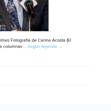
mes Fotografía de Carina Acosta (El
oja columnas …
Seguir leyendo
Ata
→
presa
a
Ecuador
con
China
(Zócalo)