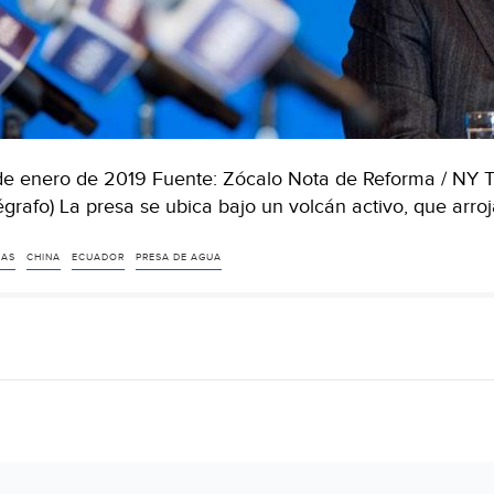
de enero de 2019 Fuente: Zócalo Nota de Reforma / NY Ti
égrafo) La presa se ubica bajo un volcán activo, que arr
ZAS
CHINA
ECUADOR
PRESA DE AGUA