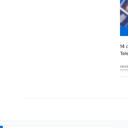
14 
Tel
CENI