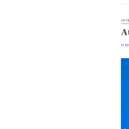
INT
A
17 E