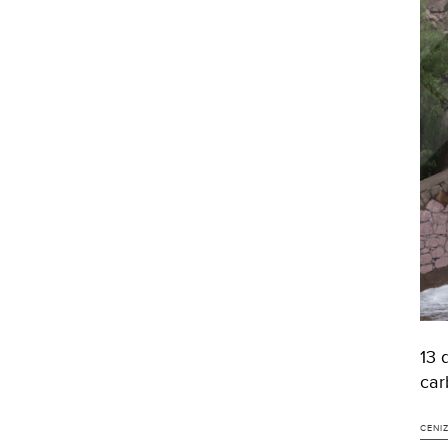
13 
car
CENI