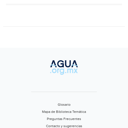
la
selva
de
los
Chimalapas
arrasan
con
cientos
de
especies
de
animales,
aves,
reptiles,
árboles
Glosario
y
Mapa de Biblioteca Temática
plantas
Preguntas Frecuentes
(NSS
Contacto y sugerencias