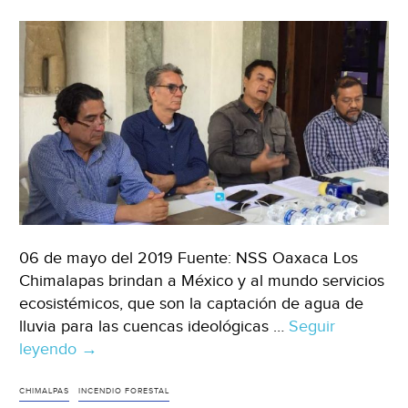
06 de mayo del 2019 Fuente: NSS Oaxaca Los
Chimalapas brindan a México y al mundo servicios
ecosistémicos, que son la captación de agua de
lluvia para las cuencas ideológicas …
Seguir
leyendo
Oaxaca:
→
Incendios
en
CHIMALPAS
INCENDIO FORESTAL