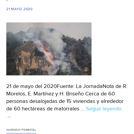
21 MAYO 2020
21 de mayo del 2020Fuente: La JornadaNota de R.
Morelos, E. Martínez y H. Briseño Cerca de 60
personas desalojadas de 15 viviendas y alrededor
de 60 hectáreas de matorrales …
Seguir leyendo
More
→
Con
un
ince
INCENDIO FORESTAL