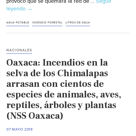
provocó que se quemara la red de …
Seguir
leyendo
San
→
Luis
Potosí:
AGUA POTABLE
INCENDIO FORESTAL
LITROS DE AGUA
Rehabilitarán
red
de
NACIONALES
agua
Oaxaca: Incendios en la
dañada
por
selva de los Chimalapas
incendio
arrasan con cientos de
(Pulso)
especies de animales, aves,
reptiles, árboles y plantas
(NSS Oaxaca)
07 MAYO 2019