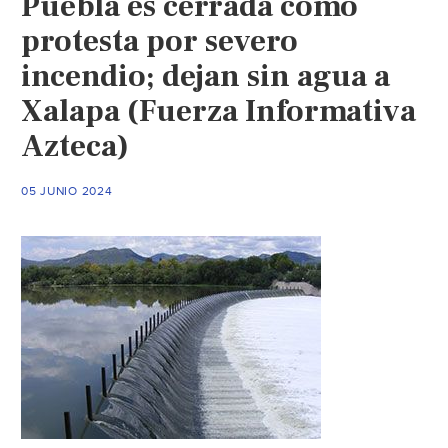
Puebla es cerrada como
aér
protesta por severo
de
ag
incendio; dejan sin agua a
(La
Xalapa (Fuerza Informativa
Jor
Azteca)
05 JUNIO 2024