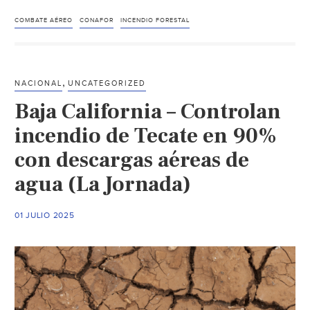
–
Desde
COMBATE AÉREO
CONAFOR
INCENDIO FORESTAL
el
Aire:
Vehículos
,
NACIONAL
UNCATEGORIZED
son
Baja California – Controlan
Arrastrados
por
incendio de Tecate en 90%
el
con descargas aéreas de
Agua
agua (La Jornada)
y
Quedan
Atrapados
01 JULIO 2025
en
la
Presa
Mixcoac
(N+)