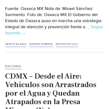
Fuente: Oaxaca MX Nota de: Misael Sánchez
Sarmiento Foto de: Oaxaca MX El Gobierno del
Estado de Oaxaca puso en marcha una estrategia
integral de atención y prevención frente a …
Seguir
leyendo
Oaxaca
→
–
Oaxaca
ABASTO DE AGUA
INCENDIO FORESTAL
PROTECCIÓN CIVIL
activa
estrategia
integral
NACIONAL
ante
CDMX – Desde el Aire:
incendios
forestales,
Vehículos son Arrastrados
riesgos
por el Agua y Quedan
civiles
Atrapados en la Presa
y
escasez