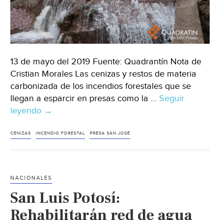
13 de mayo del 2019 Fuente: Quadrantín Nota de
Cristian Morales Las cenizas y restos de materia
carbonizada de los incendios forestales que se
llegan a esparcir en presas como la …
Seguir
leyendo
San
→
Luis
Potosí:
CENIZAS
INCENDIO FORESTAL
PRESA SAN JOSÉ
No
hay
contaminación
NACIONALES
en
San Luis Potosí:
presas
por
Rehabilitarán red de agua