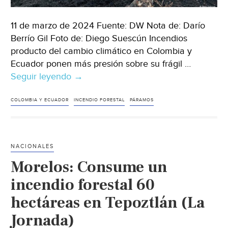
11 de marzo de 2024 Fuente: DW Nota de: Darío
Berrío Gil Foto de: Diego Suescún Incendios
producto del cambio climático en Colombia y
Ecuador ponen más presión sobre su frágil …
Seguir leyendo
Mundo-
→
¿Proteger
los
COLOMBIA Y ECUADOR
INCENDIO FORESTAL
PÁRAMOS
páramos
o
dejar
NACIONALES
a
Morelos: Consume un
millones
sin
incendio forestal 60
agua?
hectáreas en Tepoztlán (La
(DW)
Jornada)