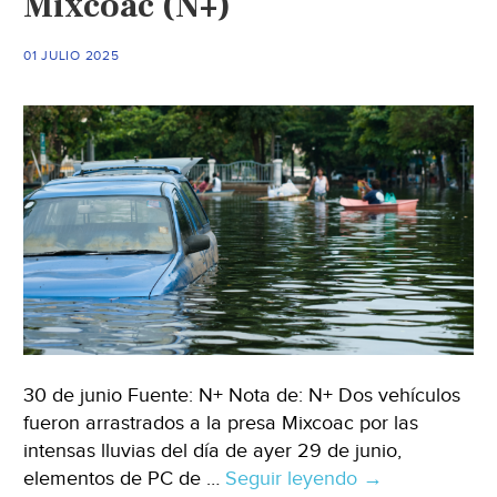
Mixcoac (N+)
de
agua
01 JULIO 2025
(Oaxaca
MX)
30 de junio Fuente: N+ Nota de: N+ Dos vehículos
fueron arrastrados a la presa Mixcoac por las
intensas lluvias del día de ayer 29 de junio,
elementos de PC de …
Seguir leyendo
CDMX
→