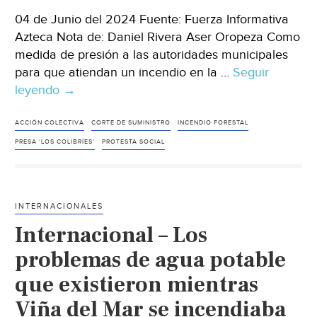
04 de Junio del 2024 Fuente: Fuerza Informativa
Azteca Nota de: Daniel Rivera Aser Oropeza Como
medida de presión a las autoridades municipales
para que atiendan un incendio en la …
Seguir
leyendo
Puebla
→
–
¡Medidas
ACCIÓN COLECTIVA
CORTE DE SUMINISTRO
INCENDIO FORESTAL
drásticas!
PRESA 'LOS COLIBRÍES'
PROTESTA SOCIAL
Presa
‘Los
Colibríes’
INTERNACIONALES
en
Internacional – Los
Puebla
es
problemas de agua potable
cerrada
que existieron mientras
como
Viña del Mar se incendiaba
protesta