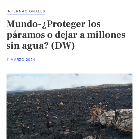
agr
INTERNACIONALES
el
Mundo-¿Proteger los
inc
fore
páramos o dejar a millones
má
sin agua? (DW)
leta
de
11 MARZO 2024
Chil
seg
den
(Th
Ne
Yor
Tim