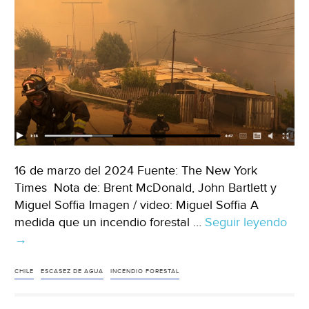
16 de marzo del 2024 Fuente: The New York
Times Nota de: Brent McDonald, John Bartlett y
Miguel Soffia Imagen / video: Miguel Soffia A
medida que un incendio forestal …
Seguir leyendo
Inte
→
–
La
falt
CHILE
ESCASEZ DE AGUA
INCENDIO FORESTAL
de
agu