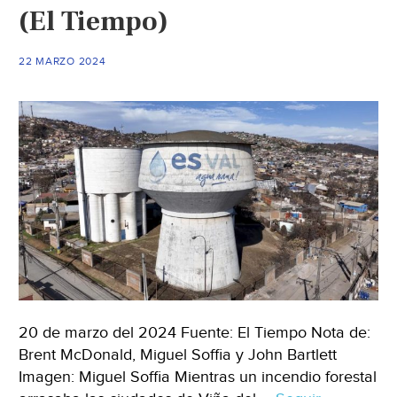
por
(El Tiempo)
severo
incendio;
22 MARZO 2024
dejan
sin
agua
a
Xalapa
(Fuerza
Informativa
Azteca)
20 de marzo del 2024 Fuente: El Tiempo Nota de:
Brent McDonald, Miguel Soffia y John Bartlett
Imagen: Miguel Soffia Mientras un incendio forestal