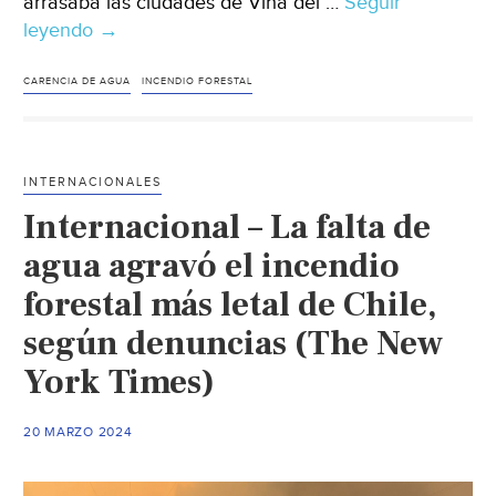
arrasaba las ciudades de Viña del …
Seguir
leyendo
Internacional
→
–
Los
CARENCIA DE AGUA
INCENDIO FORESTAL
problemas
de
agua
INTERNACIONALES
potable
Internacional – La falta de
que
existieron
agua agravó el incendio
mientras
forestal más letal de Chile,
Viña
según denuncias (The New
del
Mar
York Times)
se
incendiaba
20 MARZO 2024
(El
Tiempo)