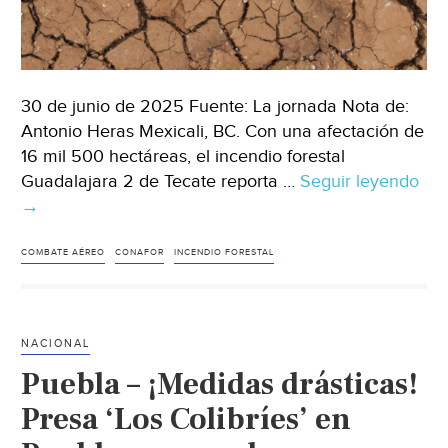
30 de junio de 2025 Fuente: La jornada Nota de:
Antonio Heras Mexicali, BC. Con una afectación de
16 mil 500 hectáreas, el incendio forestal
Guadalajara 2 de Tecate reporta …
Seguir leyendo
Baj
→
Cal
–
Con
COMBATE AÉREO
CONAFOR
INCENDIO FORESTAL
inc
de
Tec
NACIONAL
en
Puebla – ¡Medidas drásticas!
90
co
Presa ‘Los Colibríes’ en
des