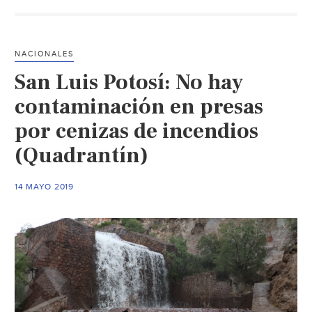
fores
60
hect
NACIONALES
en
San Luis Potosí: No hay
Tepoz
(La
contaminación en presas
Jorn
por cenizas de incendios
(Quadrantín)
14 MAYO 2019