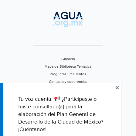
como
protesta
por
severo
incendio;
dejan
sin
agua
Glosario
a
Mapa de Biblioteca Temática
Xalapa
Preguntas Frecuentes
(Fuerza
Contacto y sugerencias
×
Informativa
Aviso de privacidad
Azteca)
Califica este portal
Tu voz cuenta.
¿Participaste o
fuiste consultado(a) para la
elaboración del Plan General de
Desarrollo de la Ciudad de México?
¡Cuéntanos!