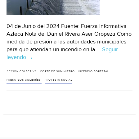
04 de Junio del 2024 Fuente: Fuerza Informativa
Azteca Nota de: Daniel Rivera Aser Oropeza Como
medida de presión a las autoridades municipales
para que atiendan un incendio en la …
Seguir
leyendo
Puebla
→
–
¡Medidas
ACCIÓN COLECTIVA
CORTE DE SUMINISTRO
INCENDIO FORESTAL
drásticas!
PRESA 'LOS COLIBRÍES'
PROTESTA SOCIAL
Presa
‘Los
Colibríes’
en
Puebla
es
cerrada