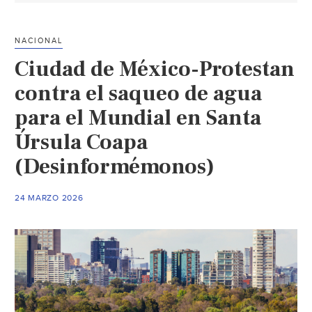
de
Misiones
NACIONAL
de
Ciudad de México-Protestan
San
Francisco
contra el saqueo de agua
bloquean
para el Mundial en Santa
Periférico
Úrsula Coapa
Ecológico
por
(Desinformémonos)
falta
de
24 MARZO 2026
agua
(El
Sol
de
Puebla)