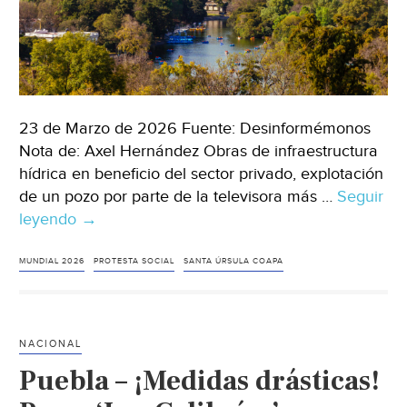
23 de Marzo de 2026 Fuente: Desinformémonos
Nota de: Axel Hernández Obras de infraestructura
hídrica en beneficio del sector privado, explotación
de un pozo por parte de la televisora más …
Seguir
leyendo
Ciudad
→
de
México-
MUNDIAL 2026
PROTESTA SOCIAL
SANTA ÚRSULA COAPA
Protestan
contra
el
NACIONAL
saqueo
Puebla – ¡Medidas drásticas!
de
agua