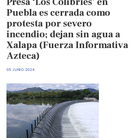
Presa ‘Los Colibríes’ en
para
Puebla es cerrada como
el
protesta por severo
Mundial
en
incendio; dejan sin agua a
Santa
Xalapa (Fuerza Informativa
Úrsula
Coapa
Azteca)
(Desinformémonos)
05 JUNIO 2024