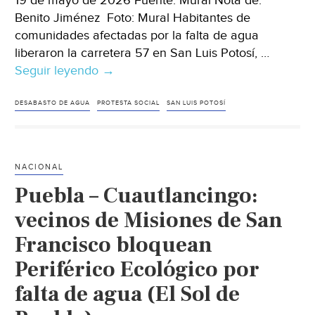
19 de mayo de 2026 Fuente: Mural Nota de:
Benito Jiménez Foto: Mural Habitantes de
comunidades afectadas por la falta de agua
liberaron la carretera 57 en San Luis Potosí, …
Seguir leyendo
México–
→
Liberan
la
DESABASTO DE AGUA
PROTESTA SOCIAL
SAN LUIS POTOSÍ
carretera
57
tras
NACIONAL
más
Puebla – Cuautlancingo:
de
24
vecinos de Misiones de San
horas
Francisco bloquean
de
Periférico Ecológico por
bloqueo
por
falta de agua (El Sol de
falta