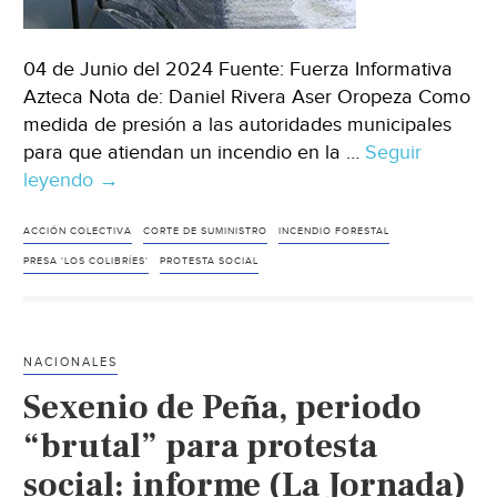
04 de Junio del 2024 Fuente: Fuerza Informativa
Azteca Nota de: Daniel Rivera Aser Oropeza Como
medida de presión a las autoridades municipales
para que atiendan un incendio en la …
Seguir
leyendo
Puebla
→
–
¡Medidas
ACCIÓN COLECTIVA
CORTE DE SUMINISTRO
INCENDIO FORESTAL
drásticas!
PRESA 'LOS COLIBRÍES'
PROTESTA SOCIAL
Presa
‘Los
Colibríes’
NACIONALES
en
Sexenio de Peña, periodo
Puebla
es
“brutal” para protesta
cerrada
social: informe (La Jornada)
como