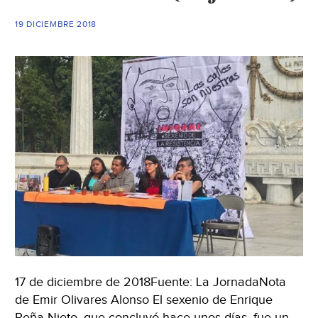
protesta
19 DICIEMBRE 2018
por
severo
incendio;
dejan
sin
agua
a
Xalapa
(Fuerza
Informativa
Azteca)
17 de diciembre de 2018Fuente: La JornadaNota
de Emir Olivares Alonso El sexenio de Enrique
Peña Nieto, que concluyó hace unos días, fue un