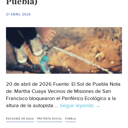
Puebla)
de
agua
(Mural)
21 ABRIL 2026
20 de abril de 2026 Fuente: El Sol de Puebla Nota
de: Martha Cuaya Vecinos de Misiones de San
Francisco bloquearon el Periférico Ecológico a la
altura de la autopista …
Seguir leyendo
Puebla
→
–
Cuautlancingo
ESCAASEZ DE AGUA
PROTESTA SOCIAL
PUEBLA
vecinos