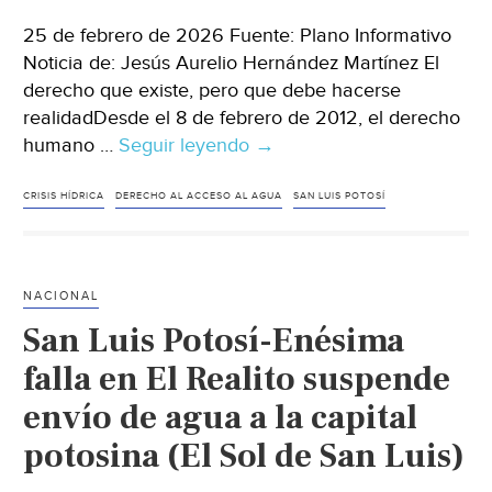
25 de febrero de 2026 Fuente: Plano Informativo
Noticia de: Jesús Aurelio Hernández Martínez El
derecho que existe, pero que debe hacerse
realidadDesde el 8 de febrero de 2012, el derecho
humano …
Seguir leyendo
San
→
Luis
Potosí
CRISIS HÍDRICA
DERECHO AL ACCESO AL AGUA
SAN LUIS POTOSÍ
–
Agua:
la
NACIONAL
reingeniería
San Luis Potosí-Enésima
que
San
falla en El Realito suspende
Luis
envío de agua a la capital
Potosí
potosina (El Sol de San Luis)
necesita
(Plano