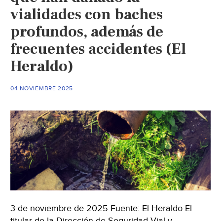
vialidades con baches
destitución
de
profundos, además de
la
frecuentes accidentes (El
alcaldesa
Heraldo)
(El
Heraldo)
04 NOVIEMBRE 2025
3 de noviembre de 2025 Fuente: El Heraldo El
titular de la Dirección de Seguridad Vial y