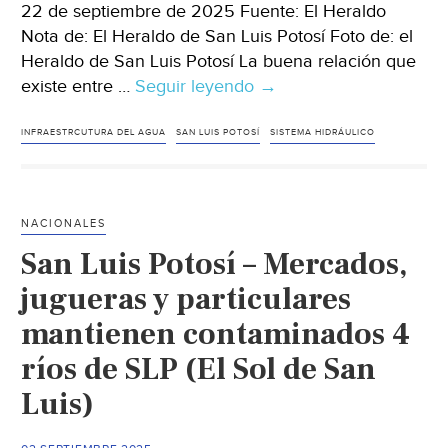
a
22 de septiembre de 2025 Fuente: El Heraldo
Matehuala
Nota de: El Heraldo de San Luis Potosí Foto de: el
se
Heraldo de San Luis Potosí La buena relación que
utilizan
existe entre …
Seguir leyendo
San
→
pipas
Luis
que
Potosí-
INFRAESTRCUTURA DEL AGUA
SAN LUIS POTOSÍ
SISTEMA HIDRÁULICO
han
Analizan
dañado
proyectos
la
hidráulicos
vialidades
NACIONALES
para
con
San Luis Potosí – Mercados,
resolver
baches
desabasto
jugueras y particulares
profundos,
de
mantienen contaminados 4
además
agua
de
ríos de SLP (El Sol de San
(El
frecuentes
Heraldo)
Luis)
accidentes
(El