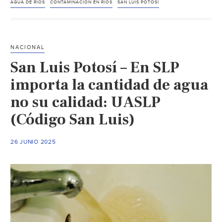
Potosí
AGUA DE RÍOS
CONTAMINACIÓN EN RIOS
SAN LUIS POTOSÍ
–
Mercados,
jugueras
NACIONAL
y
San Luis Potosí – En SLP
particulares
mantienen
importa la cantidad de agua
contaminados
no su calidad: UASLP
4
(Código San Luis)
ríos
de
SLP
26 JUNIO 2025
(El
Sol
de
San
Luis)