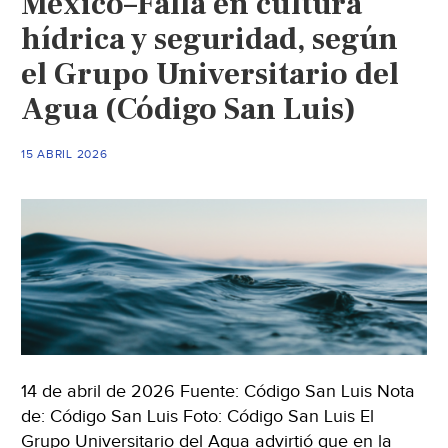
México–Falla en cultura
recarga
hídrica
hídrica y seguridad, según
urbana
el Grupo Universitario del
(Pulso
Agua (Código San Luis)
San
Luis
Potosí)
15 ABRIL 2026
14 de abril de 2026 Fuente: Código San Luis Nota
de: Código San Luis Foto: Código San Luis El
Grupo Universitario del Agua advirtió que en la