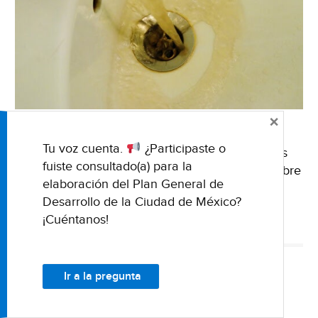
×
25 de junio de 2025 Fuente: Código San Luis
Tu voz cuenta.
¿Participaste o
Nota de: Redacción Código San Luis En San Luis
fuiste consultado(a) para la
Potosí se ha privilegiado la cantidad de agua sobre
elaboración del Plan General de
la calidad que …
Seguir leyendo
San
→
Desarrollo de la Ciudad de México?
Luis
¡Cuéntanos!
Potosí
AGUA CONTAMINADA
RIESGO DE SALUD PÚBLICA
SAN LUIS POTOSÍ
–
En
Ir a la pregunta
SLP
NACIONAL
importa
San Luis Potosí – Proyecto
la