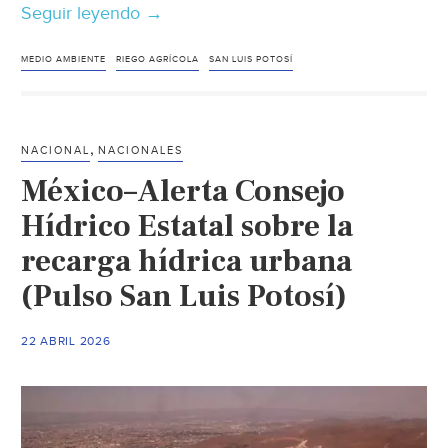
Seguir leyendo
San
→
Luis
Potosí
MEDIO AMBIENTE
RIEGO AGRÍCOLA
SAN LUIS POTOSÍ
–
Cascada
de
,
NACIONAL
NACIONALES
Tamul
México–Alerta Consejo
se
seca
Hídrico Estatal sobre la
por
recarga hídrica urbana
riego
(Pulso San Luis Potosí)
agrícola;
exigen
suspensión
22 ABRIL 2026
a
Conagua
(El
Sol