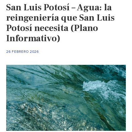
San Luis Potosí – Agua: la
organismo
encargado
reingeniería que San Luis
del
Potosí necesita (Plano
agua
Informativo)
en
Rayón
(Pulso
26 FEBRERO 2026
San
Luis
Potosí)