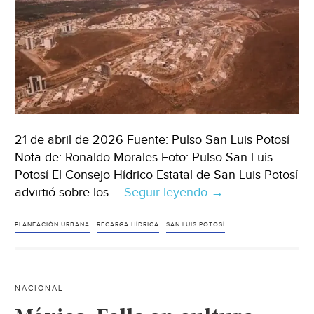
de
San
Luis)
21 de abril de 2026 Fuente: Pulso San Luis Potosí
Nota de: Ronaldo Morales Foto: Pulso San Luis
Potosí El Consejo Hídrico Estatal de San Luis Potosí
advirtió sobre los …
Seguir leyendo
México–
→
Alerta
Consejo
PLANEACIÓN URBANA
RECARGA HÍDRICA
SAN LUIS POTOSÍ
Hídrico
Estatal
sobre
NACIONAL
la