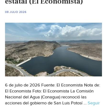
estatal (El Economista)
lluvia
en
08 JULIO 2026
SLP:
Diputada
(El
Sol
de
San
Luis)
6 de julio de 2026 Fuente: El Economista Nota de:
El Economista Foto: El Economista La Comisión
Nacional del Agua (Conagua) reconoció las
acciones del gobierno de San Luis Potosí …
Seguir