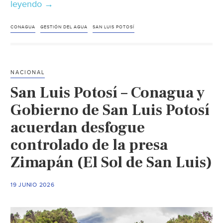
leyendo
San
→
Luis
Potosí–
CONAGUA
GESTIÓN DEL AGUA
SAN LUIS POTOSÍ
Comisión
Nacional
del
NACIONAL
Agua
San Luis Potosí – Conagua y
reconoce
atención
Gobierno de San Luis Potosí
del
acuerdan desfogue
gobierno
controlado de la presa
estatal
(El
Zimapán (El Sol de San Luis)
Economista)
19 JUNIO 2026