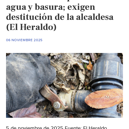
agua y basura; exigen
agua
destitución de la alcaldesa
en
el
(El Heraldo)
altiplano
(El
06 NOVIEMBRE 2025
Heraldo)
5 de noviembre de 2025 Fuente: El Heraldo