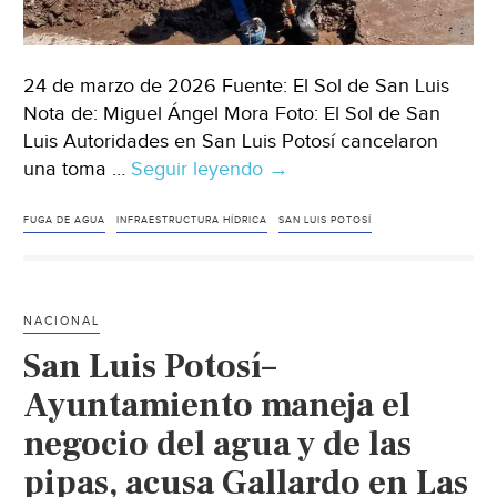
24 de marzo de 2026 Fuente: El Sol de San Luis
Nota de: Miguel Ángel Mora Foto: El Sol de San
Luis Autoridades en San Luis Potosí cancelaron
una toma …
Seguir leyendo
México–
→
Cancelan
toma
FUGA DE AGUA
INFRAESTRUCTURA HÍDRICA
SAN LUIS POTOSÍ
particular
por
fuga
NACIONAL
de
San Luis Potosí–
agua
en
Ayuntamiento maneja el
Lomas
negocio del agua y de las
(El
pipas, acusa Gallardo en Las
Sol