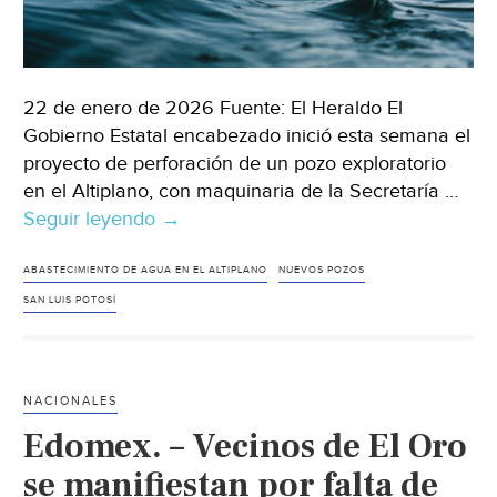
22 de enero de 2026 Fuente: El Heraldo El
Gobierno Estatal encabezado inició esta semana el
proyecto de perforación de un pozo exploratorio
en el Altiplano, con maquinaria de la Secretaría …
Seguir leyendo
San
→
Luis
Potosí
ABASTECIMIENTO DE AGUA EN EL ALTIPLANO
NUEVOS POZOS
–
SAN LUIS POTOSÍ
Perforación
de
nuevo
NACIONALES
pozo
Edomex. – Vecinos de El Oro
fortalecerá
abastecimiento
se manifiestan por falta de
de