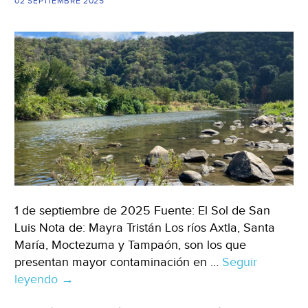
Heraldo)
02 SEPTIEMBRE 2025
1 de septiembre de 2025 Fuente: El Sol de San
Luis Nota de: Mayra Tristán Los ríos Axtla, Santa
María, Moctezuma y Tampaón, son los que
presentan mayor contaminación en …
Seguir
leyendo
San
→
Luis