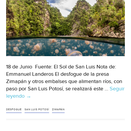
18 de Junio Fuente: El Sol de San Luis Nota de:
Emmanuel Landeros El desfogue de la presa
Zimapán y otros embalses que alimentan ríos, con
paso por San Luis Potosí, se realizará este …
Seguir
leyendo
San
→
Luis
Potosí
DESFOGUE
SAN LUIS POTOSÍ
ZIMAPÁN
–
Conagua