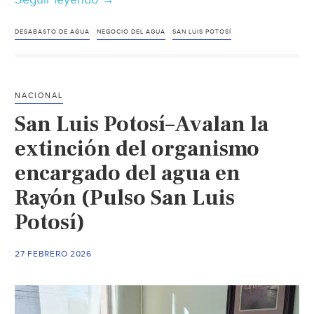
Luis
Potosí–
DESABASTO DE AGUA
NEGOCIO DEL AGUA
SAN LUIS POTOSÍ
Ayuntamiento
maneja
el
NACIONAL
negocio
San Luis Potosí–Avalan la
del
agua
extinción del organismo
y
encargado del agua en
de
Rayón (Pulso San Luis
las
pipas,
Potosí)
acusa
Gallardo
27 FEBRERO 2026
en
Las
Pilitas