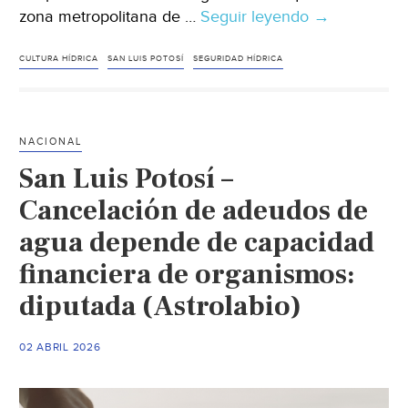
zona metropolitana de …
Seguir leyendo
México–
→
Falla
en
CULTURA HÍDRICA
SAN LUIS POTOSÍ
SEGURIDAD HÍDRICA
cultura
hídrica
y
NACIONAL
seguridad,
San Luis Potosí –
según
el
Cancelación de adeudos de
Grupo
agua depende de capacidad
Universitario
financiera de organismos:
del
Agua
diputada (Astrolabio)
(Código
San
02 ABRIL 2026
Luis)