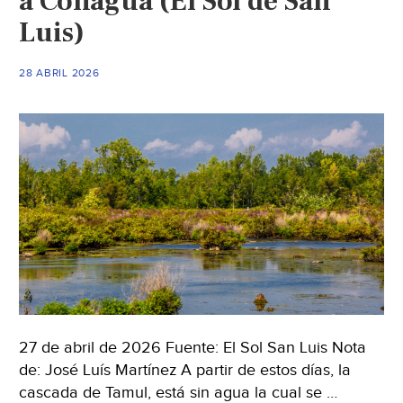
a Conagua (El Sol de San
por
Luis)
falta
de
28 ABRIL 2026
agua
(Mural)
27 de abril de 2026 Fuente: El Sol San Luis Nota
de: José Luís Martínez A partir de estos días, la
cascada de Tamul, está sin agua la cual se …