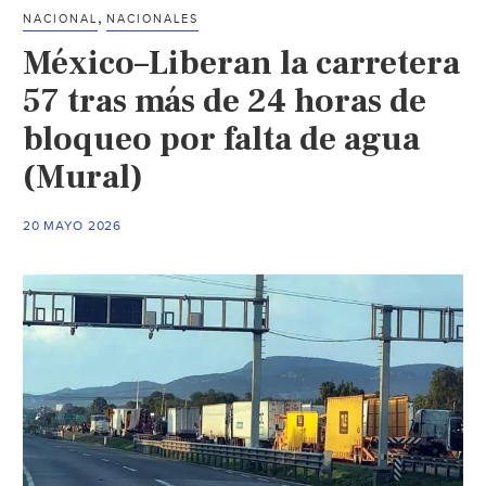
y
,
NACIONAL
NACIONALES
Gobierno
México–Liberan la carretera
de
San
57 tras más de 24 horas de
Luis
bloqueo por falta de agua
Potosí
(Mural)
acuerdan
desfogue
controlado
20 MAYO 2026
de
la
presa
Zimapán
(El
Sol
de
San
Luis)