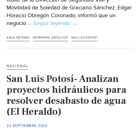
Movilidad de Soledad de Graciano Sánchez, Edgar
Horacio Obregón Coronado, informó que un
negocio …
Seguir leyendo
San
→
Luis
Potosí
AGUA DE PIPAS
DETERIORO ASFÁLTICO
SAN LUIS POTOSÍ
–
En
el
NACIONAL
negocio
San Luis Potosí- Analizan
ubicado
en
proyectos hidráulicos para
el
resolver desabasto de agua
kilómetro
(El Heraldo)
5
de
la
22 SEPTIEMBRE 2025
carretera