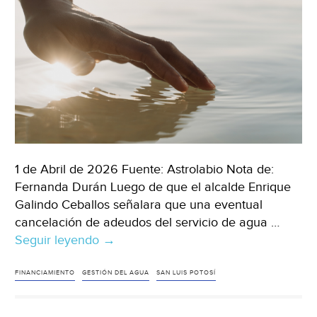
1 de Abril de 2026 Fuente: Astrolabio Nota de:
Fernanda Durán Luego de que el alcalde Enrique
Galindo Ceballos señalara que una eventual
cancelación de adeudos del servicio de agua …
Seguir leyendo
San
→
Luis
Potosí
FINANCIAMIENTO
GESTIÓN DEL AGUA
SAN LUIS POTOSÍ
–
Cancelación