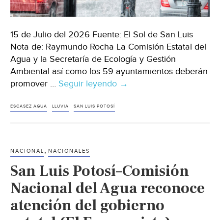
15 de Julio del 2026 Fuente: El Sol de San Luis
Nota de: Raymundo Rocha La Comisión Estatal del
Agua y la Secretaría de Ecología y Gestión
Ambiental así como los 59 ayuntamientos deberán
promover …
Seguir leyendo
San
→
Luis
Potosí
ESCASEZ AGUA
LLUVIA
SAN LUIS POTOSÍ
–
Autoridades
deben
,
NACIONAL
NACIONALES
promover
San Luis Potosí–Comisión
la
captación
Nacional del Agua reconoce
de
atención del gobierno
agua
de