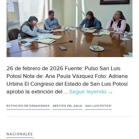
(El
Sol
de
San
Luis)
26 de febrero de 2026 Fuente: Pulso San Luis
Potosí Nota de: Ana Paula Vázquez Foto: Adriana
Urbina El Congreso del Estado de San Luis Potosí
aprobó la extinción del …
Seguir leyendo
San
→
Luis
Potosí–
EXTINCIÓN DE ORGANISMOS
GESTIÓN DEL AGUA
SAN LUIS POTOSÍ
Avalan
la
extinción
NACIONALES
del