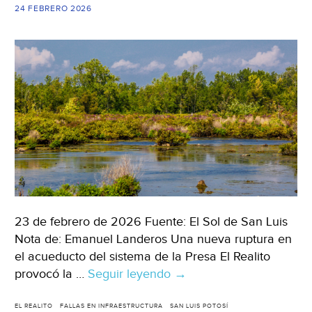
Informativo)
24 FEBRERO 2026
23 de febrero de 2026 Fuente: El Sol de San Luis
Nota de: Emanuel Landeros Una nueva ruptura en
el acueducto del sistema de la Presa El Realito
provocó la …
Seguir leyendo
San
→
Luis
Potosí-
EL REALITO
FALLAS EN INFRAESTRUCTURA
SAN LUIS POTOSÍ