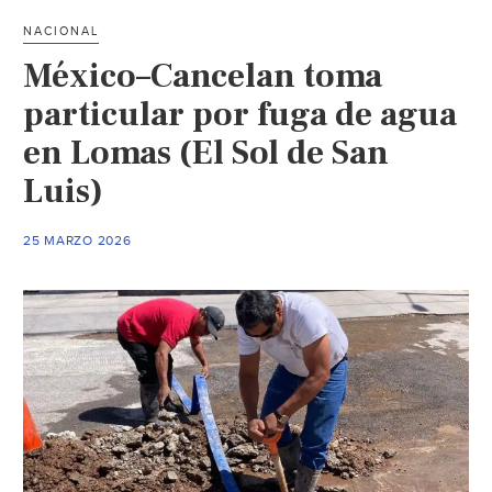
de
NACIONAL
adeudos
México–Cancelan toma
de
agua
particular por fuga de agua
depende
en Lomas (El Sol de San
de
Luis)
capacidad
financiera
de
25 MARZO 2026
organismos:
diputada
(Astrolabio)