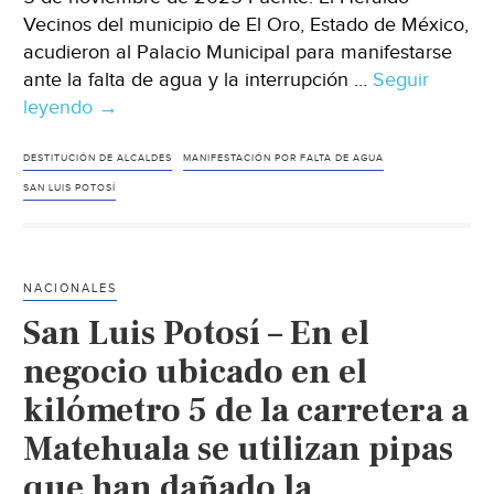
Vecinos del municipio de El Oro, Estado de México,
acudieron al Palacio Municipal para manifestarse
ante la falta de agua y la interrupción …
Seguir
leyendo
Edomex.
→
–
Vecinos
DESTITUCIÓN DE ALCALDES
MANIFESTACIÓN POR FALTA DE AGUA
de
SAN LUIS POTOSÍ
El
Oro
se
NACIONALES
manifiestan
San Luis Potosí – En el
por
falta
negocio ubicado en el
de
kilómetro 5 de la carretera a
agua
Matehuala se utilizan pipas
y
basura;
que han dañado la
exigen