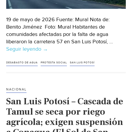
19 de mayo de 2026 Fuente: Mural Nota de:
Benito Jiménez Foto: Mural Habitantes de
comunidades afectadas por la falta de agua
liberaron la carretera 57 en San Luis Potosí, …
Seguir leyendo
México–
→
Liberan
la
DESABASTO DE AGUA
PROTESTA SOCIAL
SAN LUIS POTOSÍ
carretera
57
tras
NACIONAL
más
San Luis Potosí – Cascada de
de
24
Tamul se seca por riego
horas
agrícola; exigen suspensión
de
bloqueo