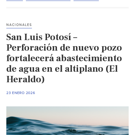
Enésima
falla
en
NACIONALES
El
San Luis Potosí –
Realito
suspende
Perforación de nuevo pozo
envío
fortalecerá abastecimiento
de
de agua en el altiplano (El
agua
a
Heraldo)
la
capital
23 ENERO 2026
potosina
(El
Sol
de
San
Luis)