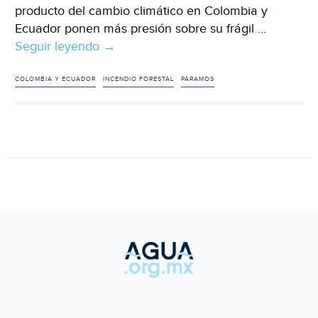
producto del cambio climático en Colombia y
Ecuador ponen más presión sobre su frágil …
Seguir leyendo
Mundo-
→
¿Proteger
los
COLOMBIA Y ECUADOR
INCENDIO FORESTAL
PÁRAMOS
páramos
o
dejar
a
millones
sin
agua?
(DW)