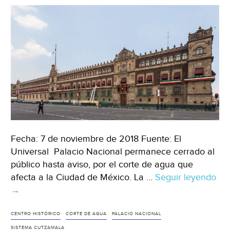
ya
tienen
hundimien
(
cent
Fecha: 7 de noviembre de 2018 Fuente: El
Universal Palacio Nacional permanece cerrado al
público hasta aviso, por el corte de agua que
afecta a la Ciudad de México. La …
Seguir leyendo
Cie
→
Pal
Nac
por
CENTRO HISTÓRICO
CORTE DE AGUA
PALACIO NACIONAL
cor
SISTEMA CUTZAMALA