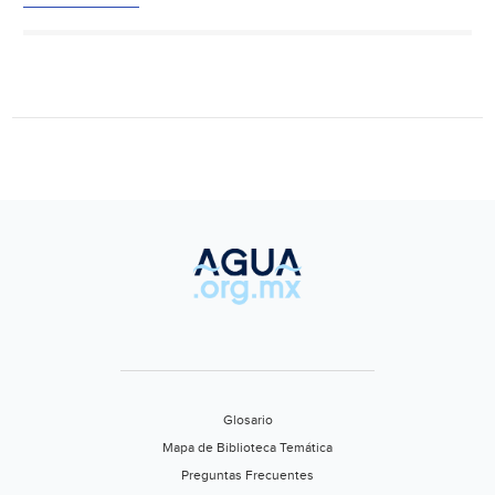
de
Ag
(El
Uni
Glosario
Mapa de Biblioteca Temática
Preguntas Frecuentes