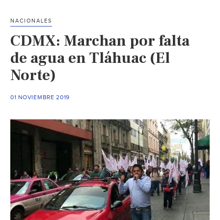
en
la
NACIONALES
Capital
CDMX: Marchan por falta
(NTR
Zacatecas)
de agua en Tláhuac (El
Norte)
01 NOVIEMBRE 2019