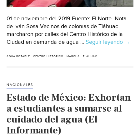
01 de noviembre del 2019 Fuente: El Norte Nota
de Iván Sosa Vecinos de colonias de Tláhuac
marcharon por calles del Centro Histórico de la
Ciudad en demanda de agua …
Seguir leyendo
CDMX
→
Marc
por
AGUA POTABLE
CENTRO HISTÓRICO
MARCHA
TLÁHUAC
falta
de
agua
NACIONALES
en
Estado de México: Exhortan
Tláhu
(El
a estudiantes a sumarse al
Norte)
cuidado del agua (El
Informante)