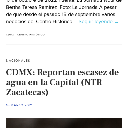
17 de octubre de 2022 Fuente: La Jornada Nota de
Bertha Teresa Ramírez Foto: La Jornada A pesar
de que desde el pasado 15 de septiembre varios
negocios del Centro Histórico …
Seguir leyendo
CDM
→
–
Cobra
CDMX
CENTRO HISTÓRICO
servic
de
agua
NACIONALES
en
CDMX: Reportan escasez de
negoc
del
agua en la Capital (NTR
Centr
Zacatecas)
a
pesar
18 MARZO 2021
de
desab
(La