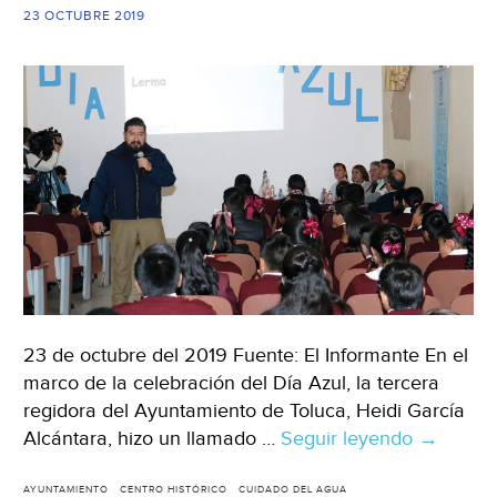
23 OCTUBRE 2019
23 de octubre del 2019 Fuente: El Informante En el
marco de la celebración del Día Azul, la tercera
regidora del Ayuntamiento de Toluca, Heidi García
Alcántara, hizo un llamado …
Seguir leyendo
Estado
→
de
México:
AYUNTAMIENTO
CENTRO HISTÓRICO
CUIDADO DEL AGUA