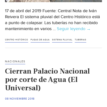
17 de abril del 2019 Fuente: Central Nota de Iván
Reivera El sistema pluvial del Centro Histórico está
a punto de colapsar. Las tuberías no han recibido
mantenimiento en varios …
Seguir leyendo
Puebla:
→
Tuberías
de
CENTRO HISTÓRICO
FUGAS DE AGUA
SISTEMA PLUVIAL
TUBERIAS
agua
en
el
NACIONALES
centro
Cierran Palacio Nacional
Histórico
a
por corte de Agua (El
punto
Universal)
de
colapsar;
08 NOVIEMBRE 2018
las
calles