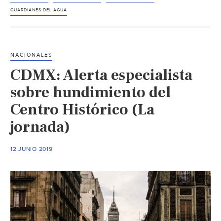
Exhortan
GUARDIANES DEL AGUA
a
estudian
a
NACIONALES
sumarse
CDMX: Alerta especialista
al
cuidado
sobre hundimiento del
del
Centro Histórico (La
agua
jornada)
(El
Informan
12 JUNIO 2019