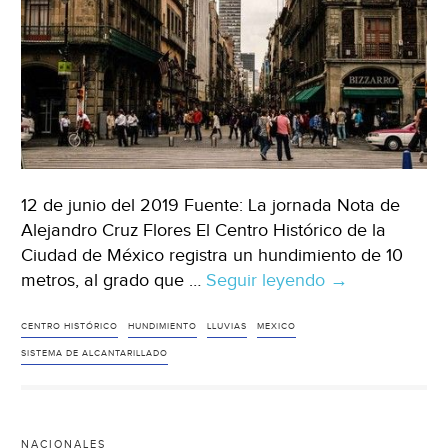
12 de junio del 2019 Fuente: La jornada Nota de
Alejandro Cruz Flores El Centro Histórico de la
Ciudad de México registra un hundimiento de 10
metros, al grado que …
Seguir leyendo
CDMX:
→
Alerta
especialista
CENTRO HISTÓRICO
HUNDIMIENTO
LLUVIAS
MEXICO
sobre
SISTEMA DE ALCANTARILLADO
hundimiento
del
Centro
NACIONALES