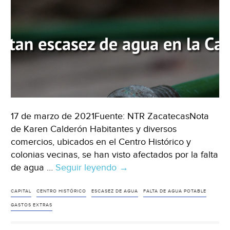
Jorna
17 de marzo de 2021Fuente: NTR ZacatecasNota
de Karen Calderón Habitantes y diversos
comercios, ubicados en el Centro Histórico y
colonias vecinas, se han visto afectados por la falta
de agua …
Seguir leyendo
CDMX:
→
Reportan
escasez
CAPITAL
CENTRO HISTÓRICO
ESCASEZ DE AGUA
FALTA DE AGUA POTABLE
de
GASTOS EXTRAS
agua