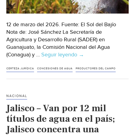
12 de marzo del 2026. Fuente: El Sol del Bajío
Nota de: José Sánchez La Secretaría de
Agricultura y Desarrollo Rural (SADER) en
Guanajuato, la Comisión Nacional del Agua
(Conagua) y …
Seguir leyendo
Guanajuato-
→
Llaman
a
CERTEZA JURÍDICA
CONCESIONES DE AGUA
PRODUCTORES DEL CAMPO
productores
a
regularizar
NACIONAL
concesiones
Jalisco – Van por 12 mil
de
agua
títulos de agua en el país;
para
Jalisco concentra una
acceder