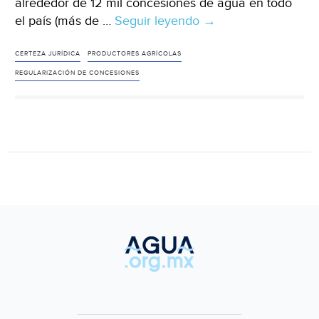
alrededor de 12 mil concesiones de agua en todo
el país (más de …
Seguir leyendo
Jalisco
→
–
Van
CERTEZA JURÍDICA
PRODUCTORES AGRÍCOLAS
por
REGULARIZACIÓN DE CONCESIONES
12
mil
títulos
de
agua
en
el
país;
Jalisco
concentra
una
cuarta
parte