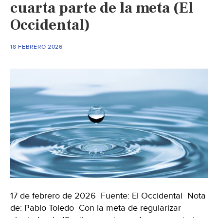
cuarta parte de la meta (El
a
apoyos
Occidental)
federales
(El
18 FEBRERO 2026
Sol
del
Bajío)
17 de febrero de 2026 Fuente: El Occidental Nota
de: Pablo Toledo Con la meta de regularizar