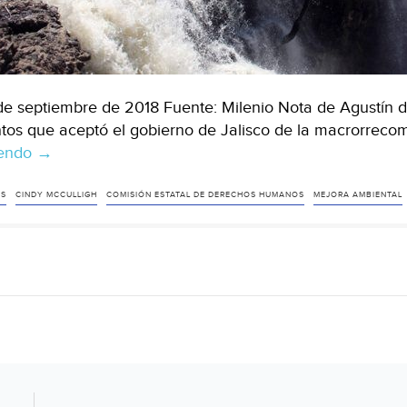
de septiembre de 2018 Fuente: Milenio Nota de Agustín de
tos que aceptó el gobierno de Jalisco de la macrorrec
yendo
Macrorrecomendación,
→
“simulación
institucional”
AS
CINDY MCCULLIGH
COMISIÓN ESTATAL DE DERECHOS HUMANOS
MEJORA AMBIENTAL
(Milenio)