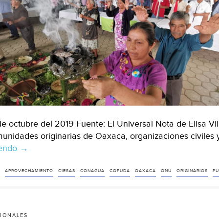
de octubre del 2019 Fuente: El Universal Nota de Elisa Vi
unidades originarias de Oaxaca, organizaciones civiles 
yendo
Avanza
→
derecho
de
APROVECHAMIENTO
CIESAS
CONAGUA
COPUDA
OAXACA
ONU
ORIGINARIOS
PU
pueblos
originarios
para
IONALES