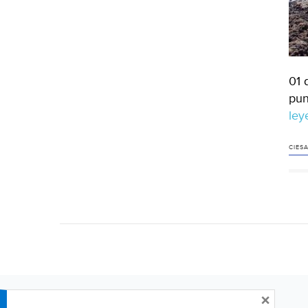
01 
pun
le
CIES
×