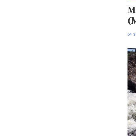
M
(
04 S