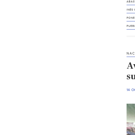
ABAS
INÉS
PONEN
PUEB
NAC
A
s
14 O