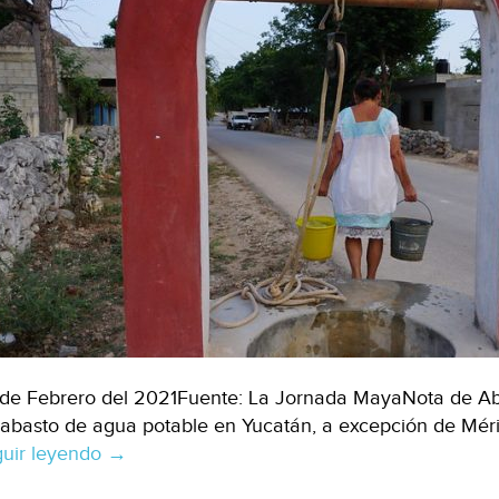
de Febrero del 2021Fuente: La Jornada MayaNota de Ab
abasto de agua potable en Yucatán, a excepción de Méri
uir leyendo
Yucatán:
→
Existe