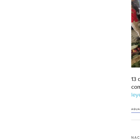
13 
com
le
AGUA
NAC