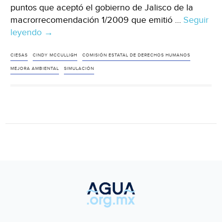
puntos que aceptó el gobierno de Jalisco de la
macrorrecomendación 1/2009 que emitió …
Seguir
leyendo
Macrorrecomendación,
→
“simulación
institucional”
CIESAS
CINDY MCCULLIGH
COMISIÓN ESTATAL DE DERECHOS HUMANOS
(Milenio)
MEJORA AMBIENTAL
SIMULACIÓN