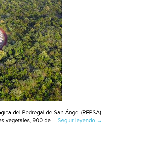
ógica del Pedregal de San Ángel (REPSA)
es vegetales, 900 de …
Seguir leyendo
CDMX:
→
Pedregal
de