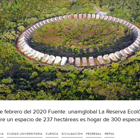
de febrero del 2020 Fuente: unamglobal La Reserva Ecol
re un espacio de 237 hectáreas es hogar de 300 especi
CIA
CIUDAD UNIVERSITARIA
CUENCA
DIVULGACIÓN
PEDREGAL
REPSA