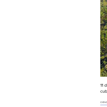
11 
cub
CIEN