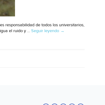
s responsabilidad de todos los universitarios,
igua el ruido y …
Seguir leyendo
CDMX:
→
La
conservación
de
la
Reserva
Ecológica
del
Pedregal
de
San
Ángel,
a