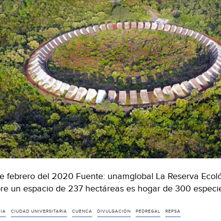
de febrero del 2020 Fuente: unamglobal La Reserva Ecol
re un espacio de 237 hectáreas es hogar de 300 especi
CIA
CIUDAD UNIVERSITARIA
CUENCA
DIVULGACIÓN
PEDREGAL
REPSA