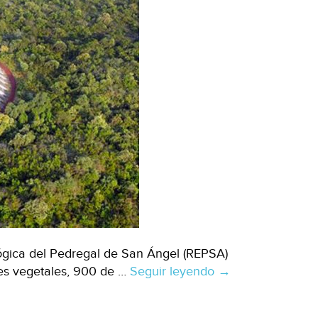
ógica del Pedregal de San Ángel (REPSA)
es vegetales, 900 de …
Seguir leyendo
CDMX:
→
Pedregal
de