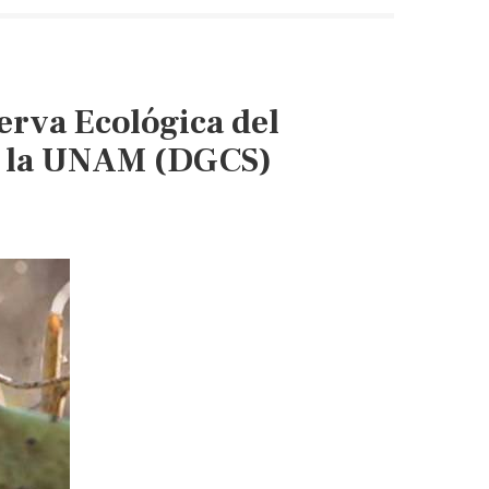
San
Ángel,
ecosistema
más
erva Ecológica del
diverso
de
de la UNAM (DGCS)
la
cuenca
de
México
(unamglobal)