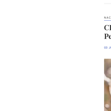
NAC
C
P
03 J