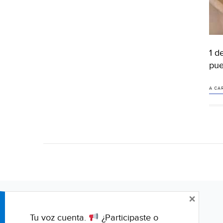
1 d
pue
A CA
×
Tu voz cuenta.
¿Participaste o