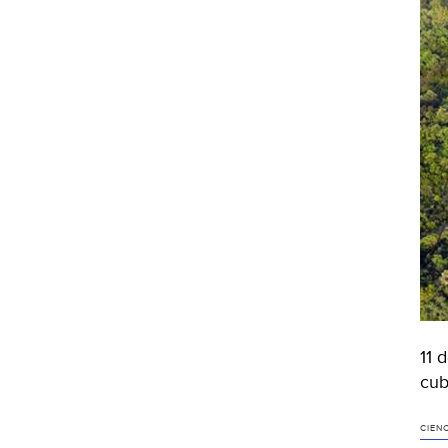
11 
cub
CIEN