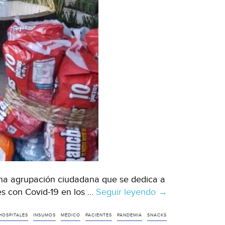
na agrupación ciudadana que se dedica a
es con Covid-19 en los …
Seguir leyendo
CDMX:
→
Con
agua,
HOSPITALES
INSUMOS
MÉDICO
PACIENTES
PANDEMIA
SNACKS