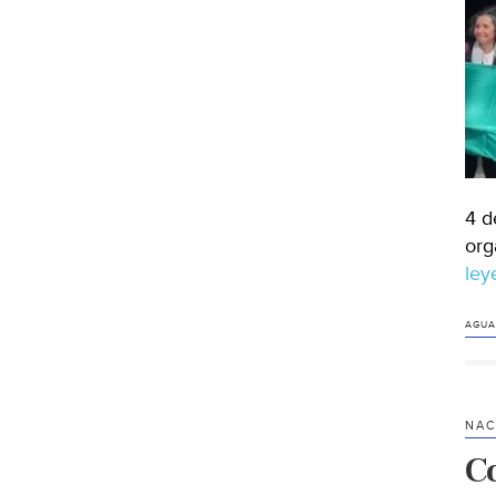
4 d
org
le
AGUA
NAC
C