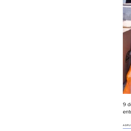
9 d
ent
AGRU