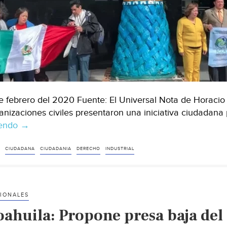
e febrero del 2020 Fuente: El Universal Nota de Horacio
anizaciones civiles presentaron una iniciativa ciudadana
yendo
CDMX:
→
ONG
´s
CIUDADANA
CIUDADANIA
DERECHO
INDUSTRIAL
presentan
iniciativa
ciudadana
IONALES
para
oahuila: Propone presa baja del
garantizar
el