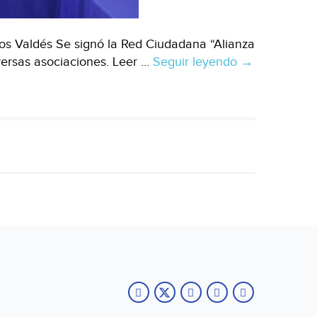
os Valdés Se signó la Red Ciudadana “Alianza
versas asociaciones. Leer …
Seguir leyendo
Coahuila:
→
Propone
presa
baja
del
Nazas
en
lugar
proyecto
de
agua
entubada
(Milenio)