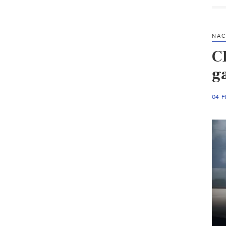
NAC
C
ga
04 