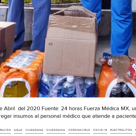
e Abril del 2020 Fuente: 24 horas Fuerza Médica MX, u
regar insumos al personal médico que atiende a pacient
PACIÓN
AGUA
CIUDADANA
CIUDADANIA
CORONAVIRUS
COVID-19
ELECTROLITOS