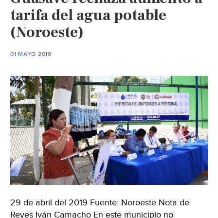
agua
tarifa del agua potable
(El
(Noroeste)
Diario
de
Coahuila)
01 MAYO 2019
29 de abril del 2019 Fuente: Noroeste Nota de
Reyes Iván Camacho En este municipio no