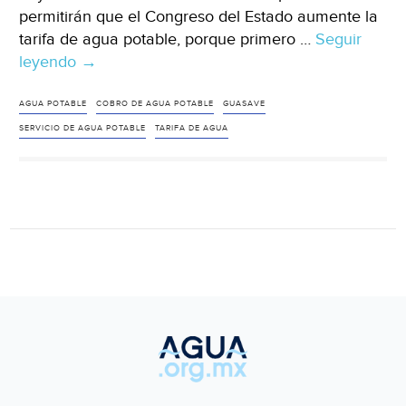
permitirán que el Congreso del Estado aumente la
tarifa de agua potable, porque primero …
Seguir
leyendo
Sinaloa:
→
alcaldesa
de
AGUA POTABLE
COBRO DE AGUA POTABLE
GUASAVE
Guasave
SERVICIO DE AGUA POTABLE
TARIFA DE AGUA
rechaza
aumento
a
tarifa
del
agua
potable
(Noroeste)