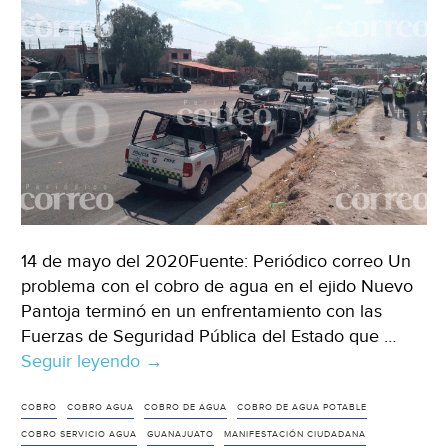
14 de mayo del 2020Fuente: Periódico correo Un
problema con el cobro de agua en el ejido Nuevo
Pantoja terminó en un enfrentamiento con las
Fuerzas de Seguridad Pública del Estado que …
Seguir leyendo
Guanajuato:
→
Molestos
por
COBRO
COBRO AGUA
COBRO DE AGUA
COBRO DE AGUA POTABLE
cobro
COBRO SERVICIO AGUA
GUANAJUATO
MANIFESTACIÓN CIUDADANA