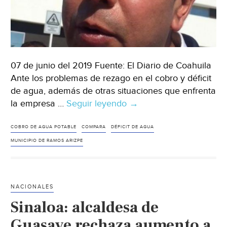
07 de junio del 2019 Fuente: El Diario de Coahuila
Ante los problemas de rezago en el cobro y déficit
de agua, además de otras situaciones que enfrenta
la empresa …
Seguir leyendo
Coahuila:
→
se
acabará
COBRO DE AGUA POTABLE
COMPARA
DÉFICIT DE AGUA
el
MUNICIPIO DE RAMOS ARIZPE
rezago
en
cobro
NACIONALES
y
Sinaloa: alcaldesa de
déficit
de
Guasave rechaza aumento a