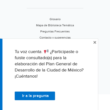
Glosario
Mapa de Biblioteca Temática
Preguntas Frecuentes
Contacto y sugerencias
×
Aviso de privacidad
Califica este portal
Tu voz cuenta.
¿Participaste o
fuiste consultado(a) para la
elaboración del Plan General de
Desarrollo de la Ciudad de México?
¡Cuéntanos!
Ir a la pregunta
© Fondo para la Comunicación y la Educación Ambiental, A.C.