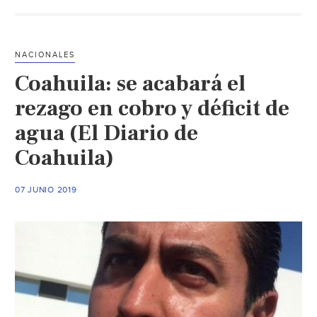
de
agua
riñen
NACIONALES
contra
Coahuila: se acabará el
FSPE;
hay
rezago en cobro y déficit de
diez
agua (El Diario de
heridos
Coahuila)
y
once
detenidos
07 JUNIO 2019
(Periódico
correo)