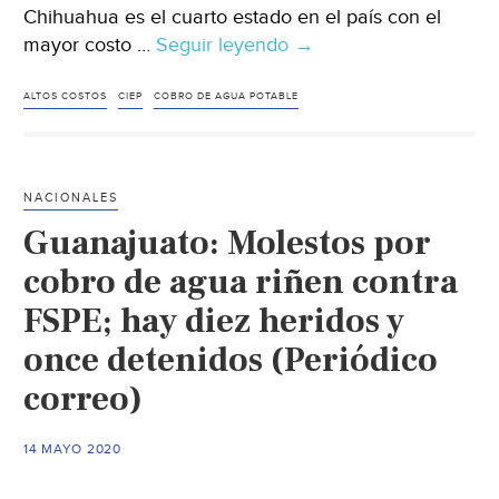
Chihuahua es el cuarto estado en el país con el
mayor costo …
Seguir leyendo
Chihuahua-
→
Pagan
chihuahuenses
ALTOS COSTOS
CIEP
COBRO DE AGUA POTABLE
agua
cara
(El
NACIONALES
Diario
Guanajuato: Molestos por
de
Juárez)
cobro de agua riñen contra
FSPE; hay diez heridos y
once detenidos (Periódico
correo)
14 MAYO 2020