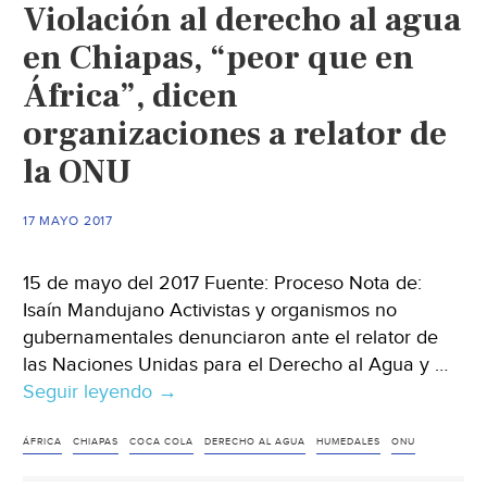
Violación al derecho al agua
salvarlos?
en Chiapas, “peor que en
África”, dicen
organizaciones a relator de
la ONU
17 MAYO 2017
15 de mayo del 2017 Fuente: Proceso Nota de:
Isaín Mandujano Activistas y organismos no
gubernamentales denunciaron ante el relator de
las Naciones Unidas para el Derecho al Agua y …
Seguir leyendo
Violación
→
al
derecho
ÁFRICA
CHIAPAS
COCA COLA
DERECHO AL AGUA
HUMEDALES
ONU
al