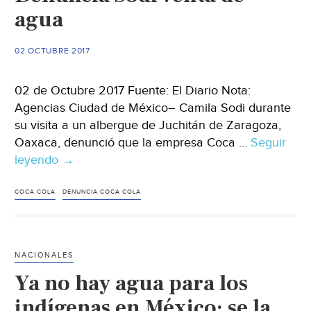
agua
02 OCTUBRE 2017
02 de Octubre 2017 Fuente: El Diario Nota:
Agencias Ciudad de México– Camila Sodi durante
su visita a un albergue de Juchitán de Zaragoza,
Oaxaca, denunció que la empresa Coca …
Seguir
leyendo
Denuncia
→
Sodi
venta
COCA COLA
DENUNCIA COCA COLA
de
agua
NACIONALES
Ya no hay agua para los
indígenas en México: se la