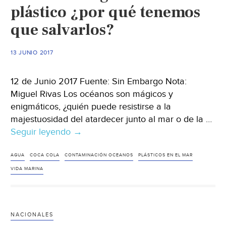
se
plástico ¿por qué tenemos
la
que salvarlos?
están
robando
13 JUNIO 2017
12 de Junio 2017 Fuente: Sin Embargo Nota:
Miguel Rivas Los océanos son mágicos y
enigmáticos, ¿quién puede resistirse a la
majestuosidad del atardecer junto al mar o de la …
Seguir leyendo
Océanos
→
ahogados
en
AGUA
COCA COLA
CONTAMINACIÓN OCEANOS
PLÁSTICOS EN EL MAR
plástico
VIDA MARINA
¿por
qué
tenemos
NACIONALES
que