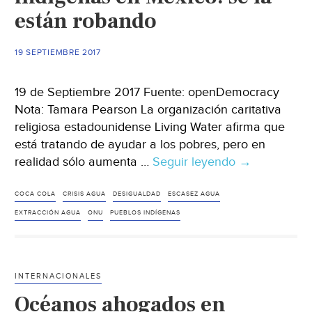
están robando
19 SEPTIEMBRE 2017
19 de Septiembre 2017 Fuente: openDemocracy
Nota: Tamara Pearson La organización caritativa
religiosa estadounidense Living Water afirma que
está tratando de ayudar a los pobres, pero en
realidad sólo aumenta …
Seguir leyendo
Ya
→
no
hay
COCA COLA
CRISIS AGUA
DESIGUALDAD
ESCASEZ AGUA
agua
EXTRACCIÓN AGUA
ONU
PUEBLOS INDÍGENAS
para
los
indígenas
INTERNACIONALES
en
Océanos ahogados en
México: