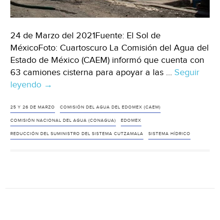
24 de Marzo del 2021Fuente: El Sol de
MéxicoFoto: Cuartoscuro La Comisión del Agua del
Estado de México (CAEM) informó que cuenta con
63 camiones cisterna para apoyar a las …
Seguir
leyendo
EDOMEX:
→
Comisión
del
25 Y 26 DE MARZO
COMISIÓN DEL AGUA DEL EDOMEX (CAEM)
Agua
COMISIÓN NACIONAL DEL AGUA (CONAGUA)
EDOMEX
del
REDUCCIÓN DEL SUMINISTRO DEL SISTEMA CUTZAMALA
SISTEMA HÍDRICO
Edomex
apoyará
con
pipas
durante
reducción
del