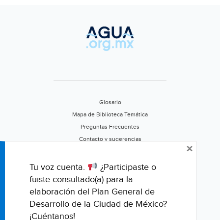
suministro
(El
Sol
de
México)
Glosario
Mapa de Biblioteca Temática
Preguntas Frecuentes
Contacto y sugerencias
×
Aviso de privacidad
Califica este portal
Tu voz cuenta.
¿Participaste o
fuiste consultado(a) para la
elaboración del Plan General de
Desarrollo de la Ciudad de México?
¡Cuéntanos!