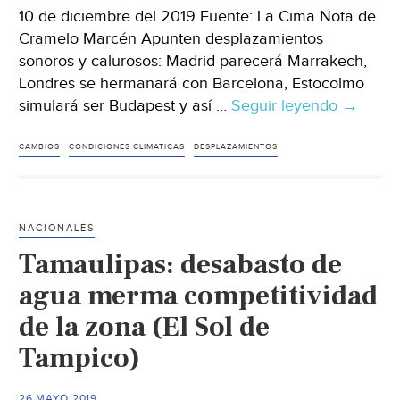
10 de diciembre del 2019 Fuente: La Cima Nota de
Cramelo Marcén Apunten desplazamientos
sonoros y calurosos: Madrid parecerá Marrakech,
Londres se hermanará con Barcelona, Estocolmo
simulará ser Budapest y así …
Seguir leyendo
Grande
→
capitale
herman
CAMBIOS
CONDICIONES CLIMATICAS
DESPLAZAMIENTOS
por
el
calor
NACIONALES
y
Tamaulipas: desabasto de
la
incerti
agua merma competitividad
climátic
de la zona (El Sol de
(La
Tampico)
Cima)
26 MAYO 2019