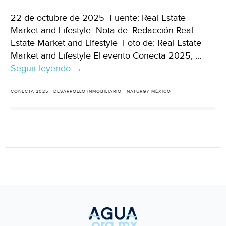
22 de octubre de 2025 Fuente: Real Estate
Market and Lifestyle Nota de: Redacción Real
Estate Market and Lifestyle Foto de: Real Estate
Market and Lifestyle El evento Conecta 2025, …
Seguir leyendo
México
→
–
Energía,
CONECTA 2025
DESARROLLO INMOBILIARIO
NATURGY MÉXICO
agua
y
ciudades
sostenibles:
claves
para
el
desarrollo
inmobiliario
(Real