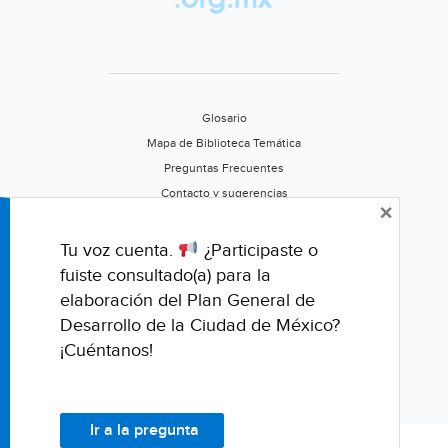
Estate
Market
&
Lifestyle)
Glosario
Mapa de Biblioteca Temática
Preguntas Frecuentes
Contacto y sugerencias
×
Aviso de privacidad
Califica este portal
Tu voz cuenta.
¿Participaste o
fuiste consultado(a) para la
elaboración del Plan General de
Desarrollo de la Ciudad de México?
¡Cuéntanos!
Ir a la pregunta