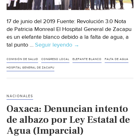
17 de junio del 2019 Fuente: Revolución 3.0 Nota
de Patricia Monreal El Hospital General de Zacapu
es un elefante blanco debido a la falta de agua, a
tal punto …
Seguir leyendo
Michoacán:
→
Hospital
General
COMISIÓN DE SALUD
CONGRESO LOCAL
ELEFANTE BLANCO
FALTA DE AGUA
Zacapu
HOSPITAL GENERAL DE ZACAPU
es
elefante
blanco
NACIONALES
por
Oaxaca: Denuncian intento
falta
de
de albazo por Ley Estatal de
agua,
Agua (Imparcial)
en
dos