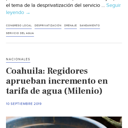
el tema de la desprivatización del servicio …
Seguir
leyendo
México:
→
La
desprivatizan
CONGRESO LOCAL
DESPRIVATIZACIÓN
DRENAJE
SANEAMIENTO
del
SERVICIO DEL AGUA
agua
es
responsabilidad
NACIONALES
de
Coahuila: Regidores
gobiernos
y
aprueban incremento en
congresos
tarifa de agua (Milenio)
locales,
afirma
10 SEPTIEMBRE 2019
López
Obrador
(La
Jornada