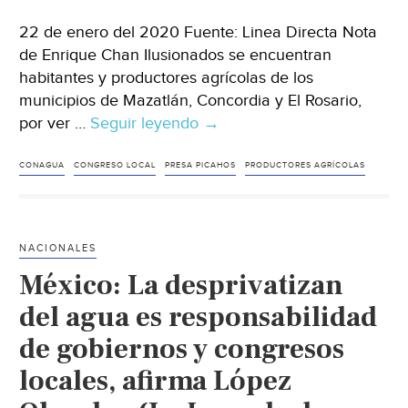
22 de enero del 2020 Fuente: Linea Directa Nota
de Enrique Chan Ilusionados se encuentran
habitantes y productores agrícolas de los
municipios de Mazatlán, Concordia y El Rosario,
por ver …
Seguir leyendo
Sinaloa:
→
Ejidatarios
no
CONAGUA
CONGRESO LOCAL
PRESA PICAHOS
PRODUCTORES AGRÍCOLAS
se
quieren
morir
NACIONALES
sin
México: La desprivatizan
ver
concluido
del agua es responsabilidad
el
de gobiernos y congresos
distrito
locales, afirma López
de
riego