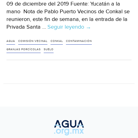
09 de diciembre del 2019 Fuente: Yucatán a la
mano Nota de Pablo Puerto Vecinos de Conkal se
reunieron, este fin de semana, en la entrada de la
Privada Santa …
Seguir leyendo
Yucatán:
→
Granjas
porcícolas
AGUA
COMISIÓN VECINAL
CONKAL
CONTAMINACIÓN
contaminan
GRANJAS PORCÍCOLAS
SUELO
suelo,
agua
y
medioambiente
en
Conkal
(Yucatán
a
la
mano)