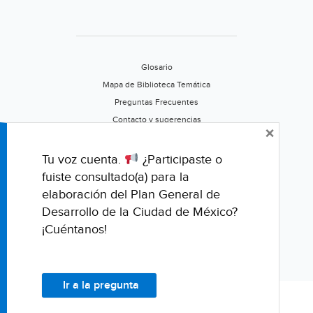
Glosario
Mapa de Biblioteca Temática
Preguntas Frecuentes
Contacto y sugerencias
×
Aviso de privacidad
Califica este portal
Tu voz cuenta.
¿Participaste o
fuiste consultado(a) para la
elaboración del Plan General de
Desarrollo de la Ciudad de México?
¡Cuéntanos!
Ir a la pregunta
© Fondo para la Comunicación y la Educación Ambiental, A.C.