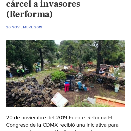
cárcel a invasores
“trabajamos
(Rerforma)
un
año
20 NOVIEMBRE 2019
en
él”,
lamentan
(La
voz
de
Michoacán)
20 de noviembre del 2019 Fuente: Reforma El
Congreso de la CDMX recibió una iniciativa para