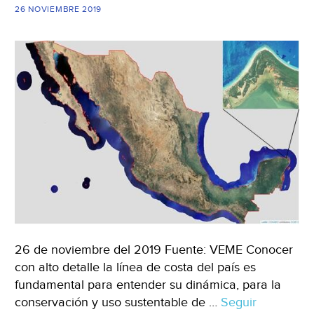
26 NOVIEMBRE 2019
en
agua
y
suelo
(desdepuebla.com)
26 de noviembre del 2019 Fuente: VEME Conocer
con alto detalle la línea de costa del país es
fundamental para entender su dinámica, para la
conservación y uso sustentable de …
Seguir