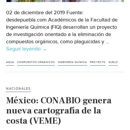
02 de diciembre del 2019 Fuente:
desdepuebla.com Académicos de la Facultad de
Ingeniería Química (FIQ) desarrollan un proyecto
de investigación orientado a la eliminación de
compuestos orgánicos, como plaguicidas y …
Seguir leyendo
Puebla:
→
Investigadores
de
AGUA
COMPUESTOS ORGÁNICOS
INGENIERÍA QUÍMICA
PROYECTO
SUELO
la
FIQ
trabajan
NACIONALES
en
México: CONABIO genera
la
eliminación
nueva cartografía de la
de
costa (VEME)
contaminantes
orgánicos