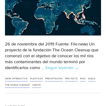
26 de noviembre del 2019 Fuente: Filo.news Un
proyecto de la fundación The Ocean Cleanup que
comenzó con el objetivo de conocer los mil ríos
más contaminantes del mundo terminó por
identificarlos como …
Seguir leyendo
En
→
un
océano
MAPA INTERACTIVO
PLÁSTICOS
PRECIPITACIÓN
PROYECTO
RIOS
SUELO
de
THE OCEAN CLEANUP
VIENTO
plásticos:
¿de
dónde