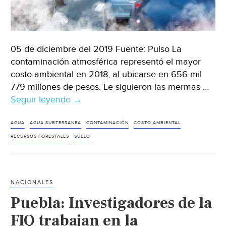
05 de diciembre del 2019 Fuente: Pulso La
contaminación atmosférica representó el mayor
costo ambiental en 2018, al ubicarse en 656 mil
779 millones de pesos. Le siguieron las mermas …
Seguir leyendo
México:
→
Daño
ambiental
AGUA
AGUA SUBTERRANEA
CONTAMINACIÓN
COSTO AMBIENTAL
cuesta
RECURSOS FORESTALES
SUELO
al
país
4.3%
NACIONALES
del
Puebla: Investigadores de la
PIB
(Pulso)
FIQ trabajan en la