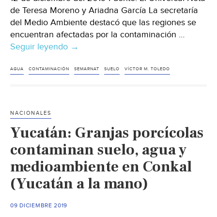
de Teresa Moreno y Ariadna García La secretaría
del Medio Ambiente destacó que las regiones se
encuentran afectadas por la contaminación …
Seguir leyendo
México
→
tiene
6
AGUA
CONTAMINACIÓN
SEMARNAT
SUELO
VÍCTOR M. TOLEDO
regiones
con
“Infiernos
NACIONALES
ambientales”:
Yucatán: Granjas porcícolas
Semarnat
(El
contaminan suelo, agua y
Universal)
medioambiente en Conkal
(Yucatán a la mano)
09 DICIEMBRE 2019