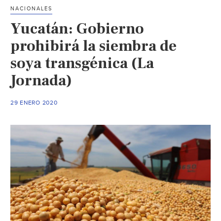
agua
NACIONALES
y
Yucatán: Gobierno
suelo
(El
prohibirá la siembra de
Heraldo
soya transgénica (La
de
Jornada)
Chihuahua)
29 ENERO 2020