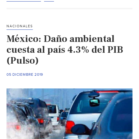
suelo,
agua
y
NACIONALES
medioambiente
México: Daño ambiental
en
Conkal
cuesta al país 4.3% del PIB
(Yucatán
(Pulso)
a
la
05 DICIEMBRE 2019
mano)