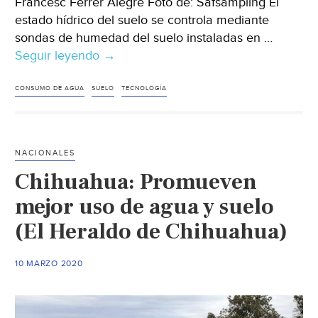
Francesc Ferrer Alegre Foto de: Safsampling El
estado hídrico del suelo se controla mediante
sondas de humedad del suelo instaladas en …
Seguir leyendo
Global
→
–
La
CONSUMO DE AGUA
SUELO
TECNOLOGÍA
programación
del
riego
NACIONALES
puede
Chihuahua: Promueven
ahorrar
hasta
mejor uso de agua y suelo
un
(El Heraldo de Chihuahua)
30%
de
10 MARZO 2020
agua
(iAgua)