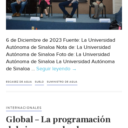
6 de Diciembre de 2023 Fuente: La Universidad
Autónoma de Sinaloa Nota de: La Universidad
Autónoma de Sinaloa Foto de: La Universidad
Autónoma de Sinaloa La Universidad Autónoma
de Sinaloa …
Seguir leyendo
Sinaloa-
→
Especialistas
concientizan
ESCASEZ DE AGUA
SUELO
SUMINISTRO DE AGUA
sobre
la
importancia
INTERNACIONALES
y
Global – La programación
relación
entre