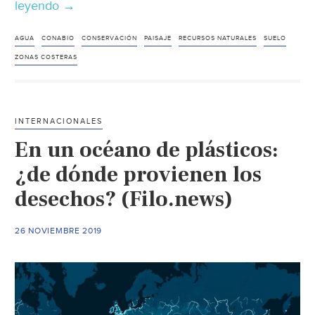
leyendo
México:
→
CONABIO
genera
AGUA
CONABIO
CONSERVACIÓN
PAISAJE
RECURSOS NATURALES
SUELO
nueva
ZONAS COSTERAS
cartografía
de
la
INTERNACIONALES
costa
En un océano de plásticos:
(VEME)
¿de dónde provienen los
desechos? (Filo.news)
26 NOVIEMBRE 2019