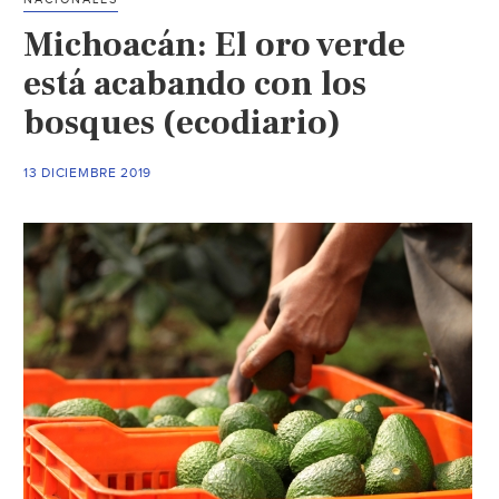
“infiernos
Michoacán: El oro verde
ambientales
que
está acabando con los
afectan
bosques (ecodiario)
la
salud:
13 DICIEMBRE 2019
Semarnat
(Periódico
Central)