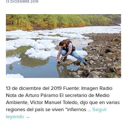
13 DICIEMBRE 2019
13 de diciembre del 2019 Fuente: Imagen Radio
Nota de Arturo Páramo El secretario de Medio
Ambiente, Víctor Manuel Toledo, dijo que en varias
regiones del país se viven “infiernos …
Seguir
leyendo
México:
→
Contaminación