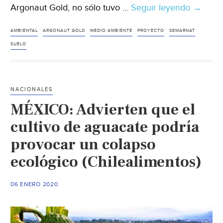
Argonaut Gold, no sólo tuvo …
Seguir leyendo
Guanaj
→
Frenan
proyect
AMBIENTAL
ARGONAUT GOLD
MEDIO AMBIENTE
PROYECTO
SEMARNAT
minero
SUELO
a
cielo
abierto
NACIONALES
de
MÉXICO: Advierten que el
filial
canadi
cultivo de aguacate podría
en
provocar un colapso
Dolore
ecológico (Chilealimentos)
Hidalg
(Proces
06 ENERO 2020