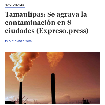
de
NACIONALES
aguacate
Tamaulipas: Se agrava la
podría
provocar
contaminación en 8
un
ciudades (Expreso.press)
colapso
ecológico
13 DICIEMBRE 2019
(Chilealimentos)