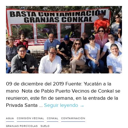
09 de diciembre del 2019 Fuente: Yucatán a la
mano Nota de Pablo Puerto Vecinos de Conkal se
reunieron, este fin de semana, en la entrada de la
Privada Santa …
Seguir leyendo
Yucatán:
→
Granjas
porcícolas
AGUA
COMISIÓN VECINAL
CONKAL
CONTAMINACIÓN
contaminan
GRANJAS PORCÍCOLAS
SUELO