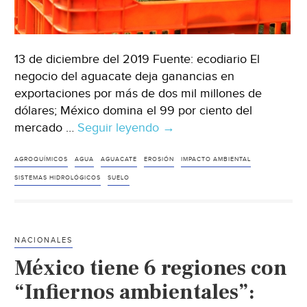
13 de diciembre del 2019 Fuente: ecodiario El
negocio del aguacate deja ganancias en
exportaciones por más de dos mil millones de
dólares; México domina el 99 por ciento del
mercado …
Seguir leyendo
Michoacán:
→
El
oro
AGROQUÍMICOS
AGUA
AGUACATE
EROSIÓN
IMPACTO AMBIENTAL
verde
SISTEMAS HIDROLÓGICOS
SUELO
está
acabando
con
NACIONALES
los
México tiene 6 regiones con
bosques
(ecodiario)
“Infiernos ambientales”: