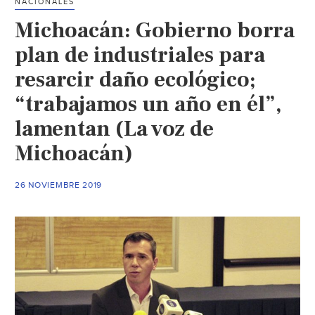
NACIONALES
provienen
Michoacán: Gobierno borra
los
desechos?
plan de industriales para
(Filo.news)
resarcir daño ecológico;
“trabajamos un año en él”,
lamentan (La voz de
Michoacán)
26 NOVIEMBRE 2019