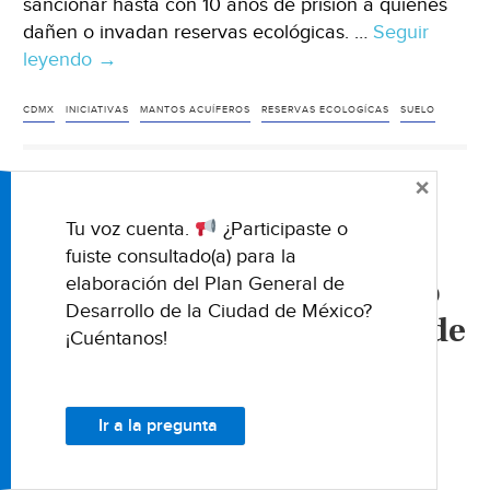
sancionar hasta con 10 años de prisión a quienes
dañen o invadan reservas ecológicas. …
Seguir
leyendo
CDMX:
→
Piden
10
CDMX
INICIATIVAS
MANTOS ACUÍFEROS
RESERVAS ECOLOGÍCAS
SUELO
años
de
×
cárcel
NACIONALES
a
Tu voz cuenta.
¿Participaste o
Edomex: Clausura
invasores
fuiste consultado(a) para la
(Rerforma)
PROPAEM tiraderos a cielo
elaboración del Plan General de
Desarrollo de la Ciudad de México?
abierto en los municipios de
¡Cuéntanos!
Cocotitlán y Tlalmanalco
(News Report)
Ir a la pregunta
08 NOVIEMBRE 2019