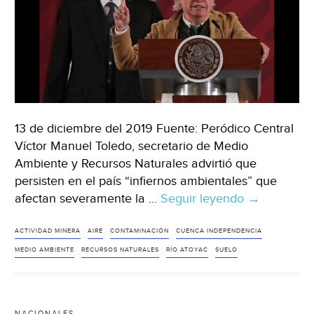
13 de diciembre del 2019 Fuente: Peródico Central
Víctor Manuel Toledo, secretario de Medio
Ambiente y Recursos Naturales advirtió que
persisten en el país “infiernos ambientales” que
afectan severamente la …
Seguir leyendo
Puebla:
→
El
río
ACTIVIDAD MINERA
AIRE
CONTAMINACIÓN
CUENCA INDEPENDENCIA
Atoyac,
MEDIO AMBIENTE
RECURSOS NATURALES
RÍO ATOYAC
SUELO
entre
los
seis
NACIONALES