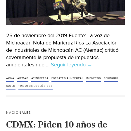
25 de noviembre del 2019 Fuente: La voz de
Michoacán Nota de Maricruz Rios La Asociación
de Industriales de Michoacán AC (Aiemac) criticó
severamente la propuesta de impuestos
ambientales que …
Seguir leyendo
Michoacán:
→
Gobierno
borra
AGUA
AIEMAC
ATMÓSFERA
ESTRATEGIA INTEGRAL
IMPUETOS
RESIDUOS
plan
SUELO
TRIBUTOS ECOLÓGICOS
de
industriales
para
NACIONALES
resarcir
CDMX: Piden 10 años de
daño
ecológico;