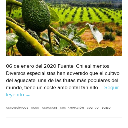
06 de enero del 2020 Fuente: Chilealimentos
Diversos especialistas han advertido que el cultivo
del aguacate, una de las frutas más populares del
mundo, tiene un coste ambiental tan alto …
Seguir
leyendo
MÉXICO:
→
Advierten
que
AGROQUÍMICOS
AGUA
AGUACATE
CONTAMINACIÓN
CULTIVO
SUELO
el
cultivo