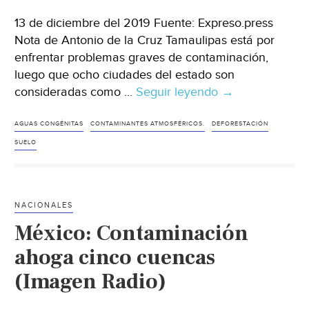
13 de diciembre del 2019 Fuente: Expreso.press
Nota de Antonio de la Cruz Tamaulipas está por
enfrentar problemas graves de contaminación,
luego que ocho ciudades del estado son
consideradas como …
Seguir leyendo
Tamaulipas:
→
Se
agrava
AGUAS CONGÉNITAS
CONTAMINANTES ATMOSFÉRICOS.
DEFORESTACIÓN
la
SUELO
contaminación
en
8
NACIONALES
ciudades
México: Contaminación
(Expreso.press)
ahoga cinco cuencas
(Imagen Radio)