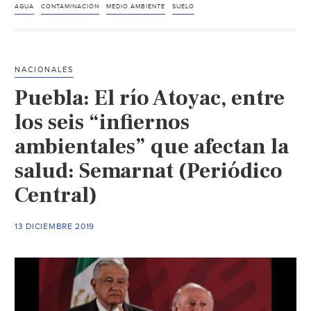
ahoga
AGUA
CONTAMINACIÓN
MEDIO AMBIENTE
SUELO
cinco
cuencas
(Imagen
NACIONALES
Radio)
Puebla: El río Atoyac, entre
los seis “infiernos
ambientales” que afectan la
salud: Semarnat (Periódico
Central)
13 DICIEMBRE 2019