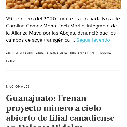
29 de enero del 2020 Fuente: La Jornada Nota de
Carolina Gómez Mena Pech Martín, integrante de
la Alianza Maya por las Abejas, denunció que los
campos de soya transgénica …
Seguir leyendo
Yucatá
→
Gobier
prohibi
AGROEMPRESARIOS
AGUA
ALIANZA MAYA
CONTAMINACIÓN
DENUNCIA
la
SUELO
siembr
de
soya
NACIONALES
transg
Guanajuato: Frenan
(La
Jornad
proyecto minero a cielo
abierto de filial canadiense