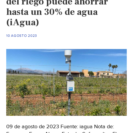
del riego puede ahorrar
el
hasta un 30% de agua
suelo
(iAgua)
y
el
agua
10 AGOSTO 2023
para
lograr
sistemas
agroalimentarios
sostenibles
(Universidad
Autónoma
de
Sinaloa)
09 de agosto de 2023 Fuente: iagua Nota de: