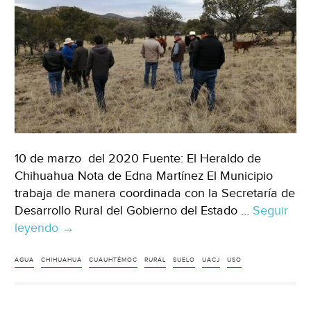
10 de marzo del 2020 Fuente: El Heraldo de
Chihuahua Nota de Edna Martínez El Municipio
trabaja de manera coordinada con la Secretaría de
Desarrollo Rural del Gobierno del Estado …
Seguir
leyendo
Chihuahua:
→
Promueven
mejor
AGUA
CHIHUAHUA
CUAUHTÉMOC
RURAL
SUELO
UACJ
USO
uso
de