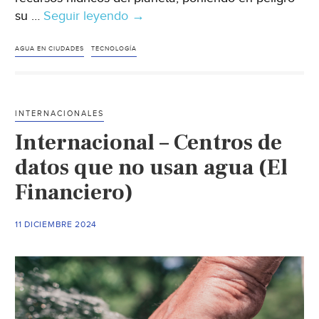
su …
Seguir leyendo
Mundo-
→
¿Crisis
hídrica
AGUA EN CIUDADES
TECNOLOGÍA
global?
Descubre
las
INTERNACIONALES
soluciones
Internacional – Centros de
que
están
datos que no usan agua (El
cambiando
Financiero)
el
juego
11 DICIEMBRE 2024
en
la
gestión
del
agua
(Interempresas)