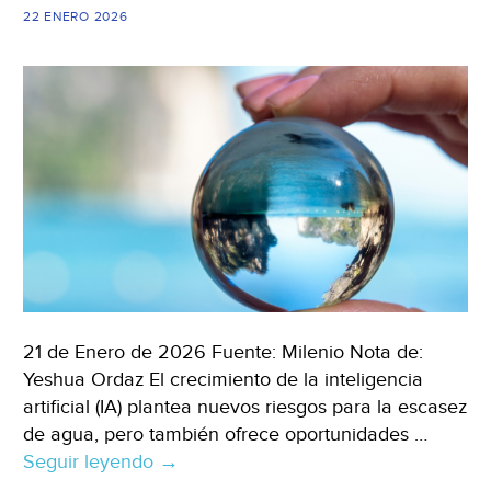
acceso
22 ENERO 2026
en
zonas
vulnerables
(Infobae)
21 de Enero de 2026 Fuente: Milenio Nota de:
Yeshua Ordaz El crecimiento de la inteligencia
artificial (IA) plantea nuevos riesgos para la escasez
de agua, pero también ofrece oportunidades …
Seguir leyendo
México-
→
Inteligencia