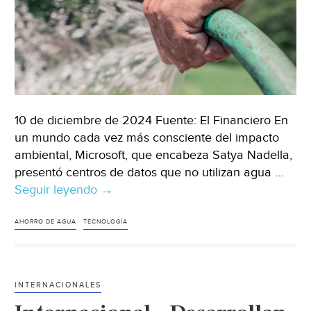
10 de diciembre de 2024 Fuente: El Financiero En
un mundo cada vez más consciente del impacto
ambiental, Microsoft, que encabeza Satya Nadella,
presentó centros de datos que no utilizan agua …
Seguir leyendo
Internacional
→
–
Centros
AHORRO DE AGUA
TECNOLOGÍA
de
datos
que
INTERNACIONALES
no