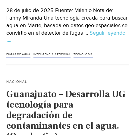
28 de julio de 2025 Fuente: Milenio Nota de:
Fanny Miranda Una tecnología creada para buscar
agua en Marte, basada en datos geo-espaciales se
convirtió en el detector de fugas …
Seguir leyendo
Méx
→
En
Méx
det
FUGAS DE AGUA
INTELIGENCIA ARTIFICIAL
TECNOLOGÍA
fug
y
tom
NACIONAL
cla
Guanajuato – Desarrolla UG
con
tec
tecnología para
par
degradación de
bus
contaminantes en el agua.
agu
en