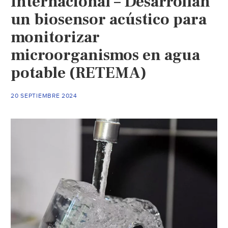
Internacional – Desarrollan
usan
agua
un biosensor acústico para
(El
monitorizar
Financiero)
microorganismos en agua
potable (RETEMA)
20 SEPTIEMBRE 2024