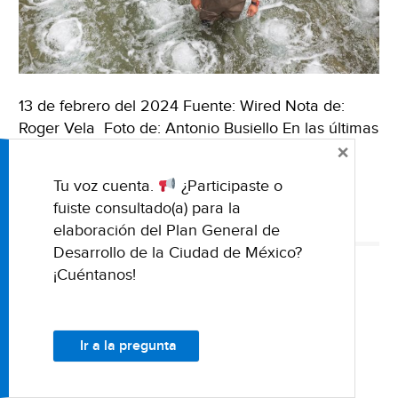
13 de febrero del 2024 Fuente: Wired Nota de:
Roger Vela Foto de: Antonio Busiello En las últimas
×
semanas, la escasez de agua ha ocupado los
titulares de la prensa …
Seguir leyendo
México
→
Tu voz cuenta.
¿Participaste o
–
fuiste consultado(a) para la
El
ESCASEZ DE AGUA
SOLUCIONES
TECNOLOGÍA
elaboración del Plan General de
mundo
Desarrollo de la Ciudad de México?
se
¡Cuéntanos!
seca
INTERNACIONALES
y
Mundo – Propuestas de
la
Ir a la pregunta
industria
ALADYR para superar la
del
crisis del agua en el Canal
reúso