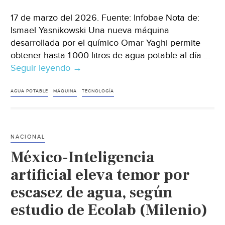
17 de marzo del 2026. Fuente: Infobae Nota de:
Ismael Yasnikowski Una nueva máquina
desarrollada por el químico Omar Yaghi permite
obtener hasta 1.000 litros de agua potable al día …
Seguir leyendo
Internacional-
→
¿Agua
en
AGUA POTABLE
MÁQUINA
TECNOLOGÍA
el
desierto?
Así
NACIONAL
funciona
México-Inteligencia
la
máquina
artificial eleva temor por
que
escasez de agua, según
promete
estudio de Ecolab (Milenio)
revolucionar
el