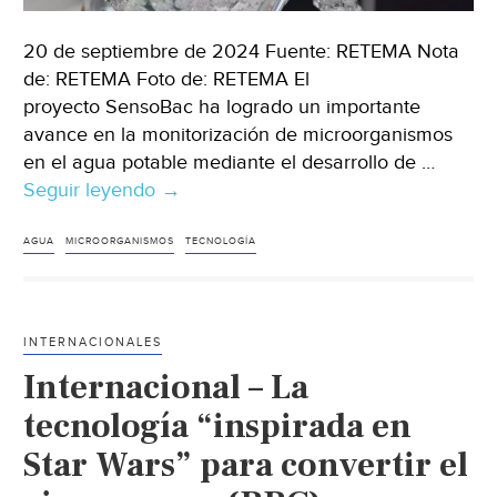
20 de septiembre de 2024 Fuente: RETEMA Nota
de: RETEMA Foto de: RETEMA El
proyecto SensoBac ha logrado un importante
avance en la monitorización de microorganismos
en el agua potable mediante el desarrollo de …
Seguir leyendo
Internacional
→
–
Desarrollan
AGUA
MICROORGANISMOS
TECNOLOGÍA
un
biosensor
acústico
INTERNACIONALES
para
Internacional – La
monitorizar
microorganismos
tecnología “inspirada en
en
Star Wars” para convertir el
agua
potable