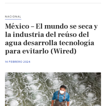
consumo
de
agua
NACIONAL
de
México – El mundo se seca y
grandes
grupos
la industria del reúso del
tecnológicos
agua desarrolla tecnología
(Milenio)
para evitarlo (Wired)
14 FEBRERO 2024