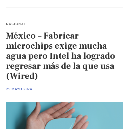
“ins
en
Star
NACIONAL
War
México – Fabricar
par
conv
microchips exige mucha
el
agua pero Intel ha logrado
aire
regresar más de la que usa
en
agu
(Wired)
(BB
29 MAYO 2024