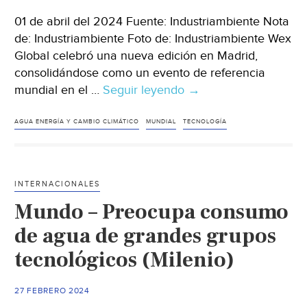
01 de abril del 2024 Fuente: Industriambiente Nota
de: Industriambiente Foto de: Industriambiente Wex
Global celebró una nueva edición en Madrid,
consolidándose como un evento de referencia
mundial en el …
Seguir leyendo
Mundo
→
–
Agua,
AGUA ENERGÍA Y CAMBIO CLIMÁTICO
MUNDIAL
TECNOLOGÍA
energía
y
cambio
INTERNACIONALES
climático,
Mundo – Preocupa consumo
ejes
del
de agua de grandes grupos
debate
tecnológicos (Milenio)
en
Wex
27 FEBRERO 2024
Global