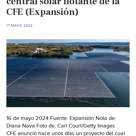
central solar flotante de la
logrado
CFE (Expansión)
regresar
más
de
17 MAYO 2024
la
que
usa
(Wired)
16 de mayo 2024 Fuente: Expansión Nota de:
Diana Nava Foto de: Carl Court/Getty Images
CFE anunció hace unos días un proyecto del cual