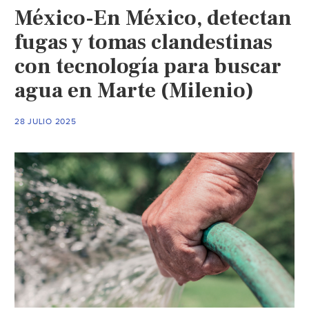
México-En México, detectan
camino
hacia
fugas y tomas clandestinas
la
con tecnología para buscar
sostenibilidad
agua en Marte (Milenio)
y
la
economía
28 JULIO 2025
circular.
(Retema)