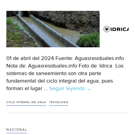
(Expansión)
01 de abril del 2024 Fuente: Aguasresiduales.info
Nota de: Aguasresiduales.info Foto de: Idrica Los
sistemas de saneamiento son otra parte
fundamental del ciclo integral del agua, pues
forman el lugar …
Seguir leyendo
Mundo
→
–
Tendencias
CICLO INTEGRAL DEL AGUA
TECNOLOGÍA
del
agua
en
NACIONAL
redes