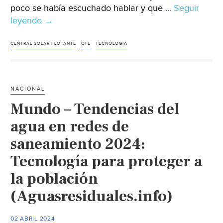
poco se había escuchado hablar y que …
Seguir
leyendo
México
→
–
Las
CENTRAL SOLAR FLOTANTE
CFE
TECNOLOGÍA
dudas
que
se
NACIONAL
levantan
Mundo – Tendencias del
en
torno
agua en redes de
a
saneamiento 2024:
la
Tecnología para proteger a
central
solar
la población
flotante
(Aguasresiduales.info)
de
la
CFE
02 ABRIL 2024