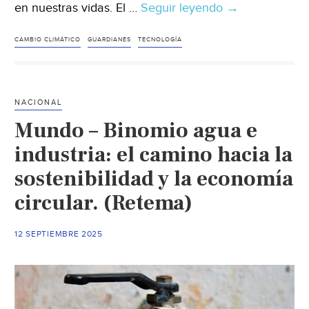
en nuestras vidas. El …
Seguir leyendo
Mundo
→
–
Cuidar
CAMBIO CLIMÁTICO
GUARDIANES
TECNOLOGÍA
el
agua,
cuidar
NACIONAL
las
Mundo – Binomio agua e
aldeas.
(ethic)
industria: el camino hacia la
sostenibilidad y la economía
circular. (Retema)
12 SEPTIEMBRE 2025