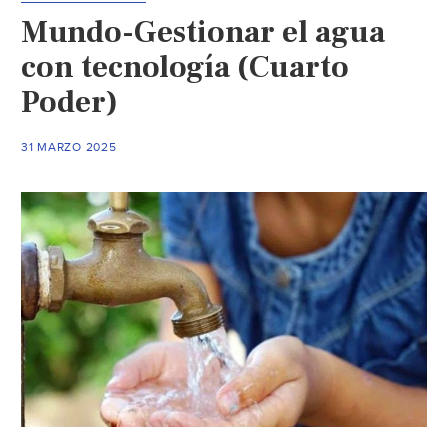
auge
Mundo-Gestionar el agua
de
la
con tecnología (Cuarto
IA:
Poder)
se
dispara
31 MARZO 2025
la
demanda
de
agua,
energía
y
minerales
críticos.
(
El
País)