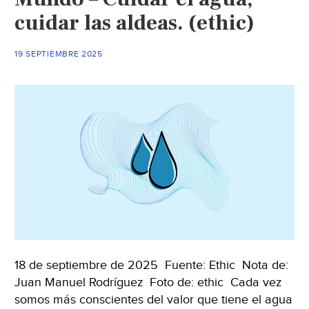
vangua
cuidar las aldeas. (ethic)
en
sistem
19 SEPTIEMBRE 2025
de
inform
hídrico
ambien
(Gobie
de
Guanaj
18 de septiembre de 2025 Fuente: Ethic Nota de:
Juan Manuel Rodríguez Foto de: ethic Cada vez
somos más conscientes del valor que tiene el agua