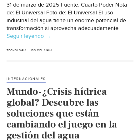
31 de marzo de 2025 Fuente: Cuarto Poder Nota
de: El Universal Foto de: El Universal El uso
industrial del agua tiene un enorme potencial de
transformación si aprovecha adecuadamente …
Seguir leyendo
Mundo-
→
Gestionar
el
TECNOLOGÍA
USO DEL AGUA
agua
con
tecnología
INTERNACIONALES
(Cuarto
Mundo-¿Crisis hídrica
Poder)
global? Descubre las
soluciones que están
cambiando el juego en la
gestión del agua