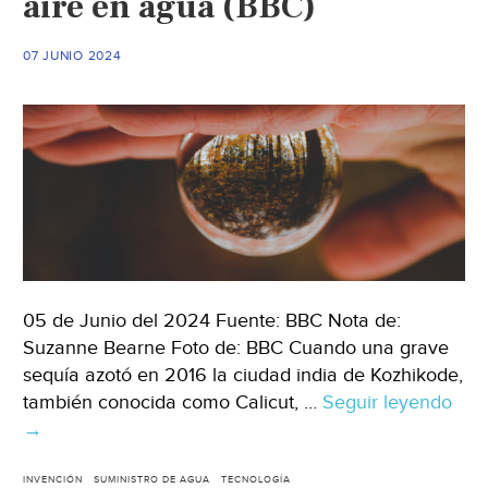
aire en agua (BBC)
(RETEMA)
07 JUNIO 2024
05 de Junio del 2024 Fuente: BBC Nota de:
Suzanne Bearne Foto de: BBC Cuando una grave
sequía azotó en 2016 la ciudad india de Kozhikode,
también conocida como Calicut, …
Seguir leyendo
Inte
→
–
La
tec
INVENCIÓN
SUMINISTRO DE AGUA
TECNOLOGÍA