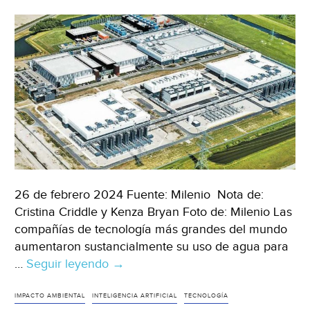
2024
(Industriambiente)
26 de febrero 2024 Fuente: Milenio Nota de:
Cristina Criddle y Kenza Bryan Foto de: Milenio Las
compañías de tecnología más grandes del mundo
aumentaron sustancialmente su uso de agua para
…
Seguir leyendo
Mundo
→
–
Preocupa
IMPACTO AMBIENTAL
INTELIGENCIA ARTIFICIAL
TECNOLOGÍA