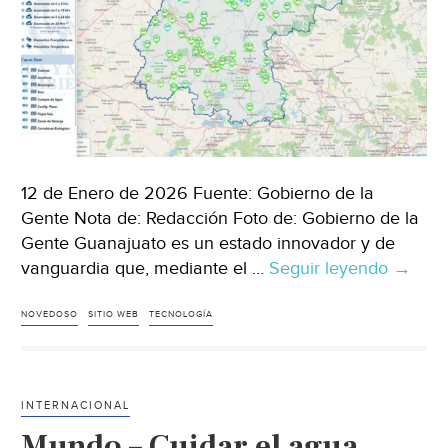
12 de Enero de 2026 Fuente: Gobierno de la
Gente Nota de: Redacción Foto de: Gobierno de la
Gente Guanajuato es un estado innovador y de
vanguardia que, mediante el …
Seguir leyendo
Guana
→
–
Gobier
NOVEDOSO
SITIO WEB
TECNOLOGÍA
de
la
Gente
INTERNACIONAL
a
Mundo – Cuidar el agua,
la