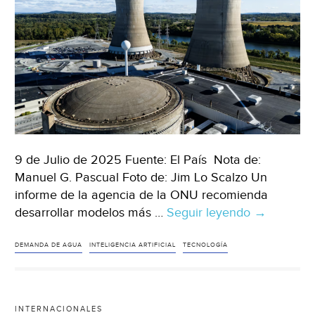
9 de Julio de 2025 Fuente: El País Nota de:
Manuel G. Pascual Foto de: Jim Lo Scalzo Un
informe de la agencia de la ONU recomienda
desarrollar modelos más …
Seguir leyendo
Mundo
→
–
Unesco
DEMANDA DE AGUA
INTELIGENCIA ARTIFICIAL
TECNOLOGÍA
alerta
sobre
el
INTERNACIONALES