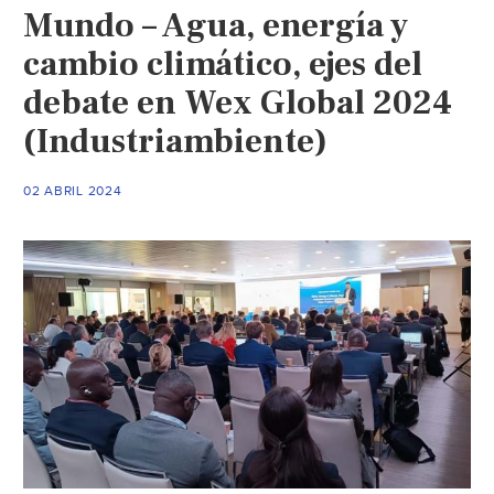
Mundo – Agua, energía y
de
saneamiento
cambio climático, ejes del
2024:
debate en Wex Global 2024
Tecnología
(Industriambiente)
para
proteger
a
02 ABRIL 2024
la
población
(Aguasresiduales.inf