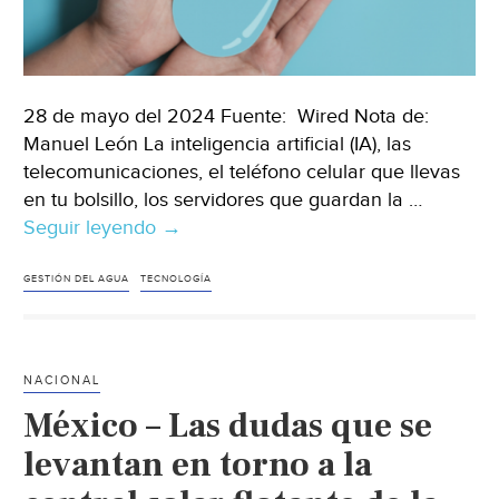
28 de mayo del 2024 Fuente: Wired Nota de:
Manuel León La inteligencia artificial (IA), las
telecomunicaciones, el teléfono celular que llevas
en tu bolsillo, los servidores que guardan la …
Seguir leyendo
México
→
–
Fabricar
GESTIÓN DEL AGUA
TECNOLOGÍA
microchips
exige
mucha
NACIONAL
agua
México – Las dudas que se
pero
Intel
levantan en torno a la
ha