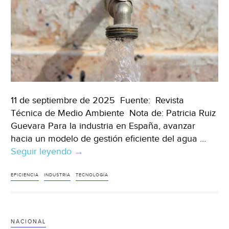
11 de septiembre de 2025 Fuente: Revista
Técnica de Medio Ambiente Nota de: Patricia Ruiz
Guevara Para la industria en España, avanzar
hacia un modelo de gestión eficiente del agua …
Seguir leyendo
Mundo
→
–
Binomio
EFICIENCIA
INDUSTRIA
TECNOLOGÍA
agua
e
industria:
NACIONAL
el