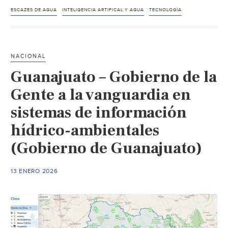
artificial
ESCAZES DE AGUA
INTELIGENCIA ARTIFICAL Y AGUA
TECNOLOGÍA
eleva
temor
por
NACIONAL
escasez
Guanajuato – Gobierno de la
de
agua,
Gente a la vanguardia en
según
sistemas de información
estudio
hídrico-ambientales
de
Ecolab
(Gobierno de Guanajuato)
(Milenio)
13 ENERO 2026