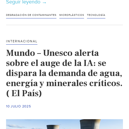
Seguir leyendo
Guanajuato
→
–
Desarrolla
DEGRADACIÓN DE CONTAMINANTES
MICROPLÁSTICOS
TECNOLOGÍA
UG
tecnología
para
INTERNACIONAL
degradación
Mundo – Unesco alerta
de
contaminantes
sobre el auge de la IA: se
en
dispara la demanda de agua,
el
energía y minerales críticos.
agua.
(Quadratin)
( El País)
10 JULIO 2025