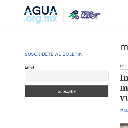
m
SÚSCRIBETE AL BOLETÍN
INT
Email
I
m
v
17 