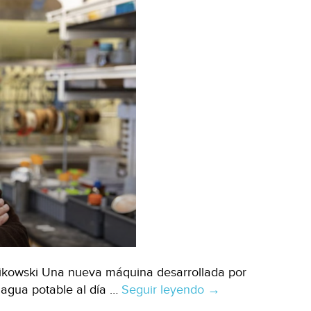
nikowski Una nueva máquina desarrollada por
 agua potable al día …
Seguir leyendo
Internacional-
→
¿Agua