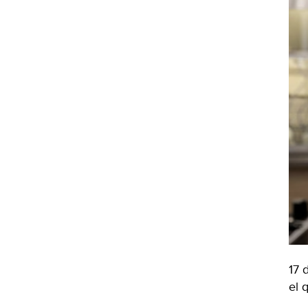
17 
el 