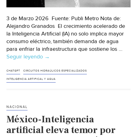
3 de Marzo 2026 Fuente: Publi Metro Nota de:
Alejandro Granados El crecimiento acelerado de
la Inteligencia Artificial (IA) no solo implica mayor
consumo eléctrico, también demanda de agua
para enfriar la infraestructura que sostiene los …
Seguir leyendo
México-
→
Consumo
de
CHATGPT
CIRCUITOS HIDRAÚLICOS ESPECIALIZADOS
agua
INTELIGENCIA ARTIFICAL Y AGUA
por
Inteligencia
Artificial
NACIONAL
en
México-Inteligencia
México:
cada
artificial eleva temor por
consulta