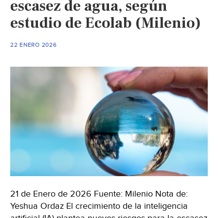
escasez de agua, según
a
estudio de Ecolab (Milenio)
ChatGPT
usa
casi
22 ENERO 2026
24
ml
(Publi
Metro)
21 de Enero de 2026 Fuente: Milenio Nota de:
Yeshua Ordaz El crecimiento de la inteligencia