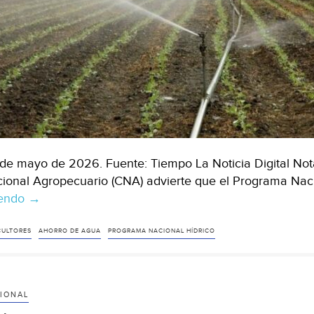
de mayo de 2026. Fuente: Tiempo La Noticia Digital Nota
ional Agropecuario (CNA) advierte que el Programa Naci
yendo
Chihuahua-
→
Castigarán
ahorrar
CULTORES
AHORRO DE AGUA
PROGRAMA NACIONAL HÍDRICO
agua
en
el
IONAL
campo,