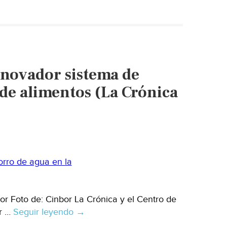
Joven
de
17
años
crea
nnovador sistema de
sistema
con
de alimentos (La Crónica
drones
para
ahorrar
agua
y
mejorar
cultivos
en
or Foto de: Cinbor La Crónica y el Centro de
Chihuahua
ar …
Seguir leyendo
México
→
(El
–
Heraldo)