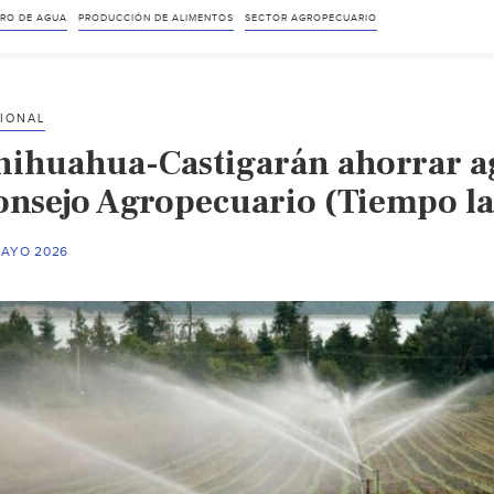
RO DE AGUA
PRODUCCIÓN DE ALIMENTOS
SECTOR AGROPECUARIO
IONAL
hihuahua-Castigarán ahorrar ag
onsejo Agropecuario (Tiempo la 
MAYO 2026