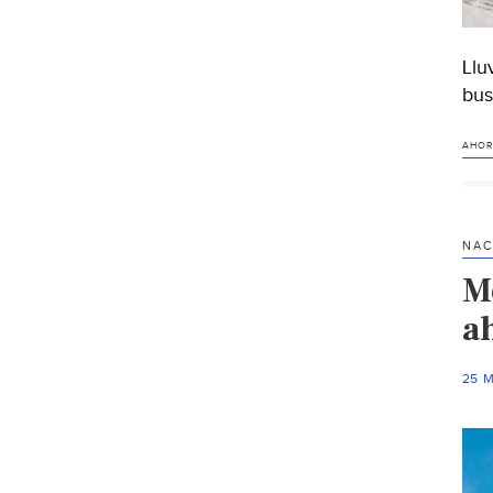
Llu
bus
AHOR
NAC
M
a
25 