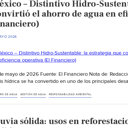
xico – Distintivo Hidro-Sustent
advierte
Consejo
nvirtió el ahorro de agua en efi
Agropecuario
inanciero)
(Tiempo
la
MAYO 2026
Noticia
Digital)
de mayo de 2026 Fuente: El Financiero Nota de: Redacció
sis hídrica se ha convertido en uno de los principales des
RO DE AGUA
GESTIÓN DE AGUA
RESPONSABILIDAD AMBIENTAL
uvia sólida: usos en reforestaci