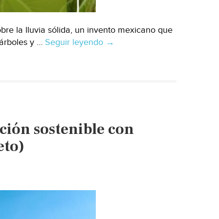
obre la lluvia sólida, un invento mexicano que
 árboles y …
Seguir leyendo
Lluvia
→
sólida:
usos
en
reforestaciones
y
viveros
ión sostenible con
(Lluvia
Sólida)
eto)