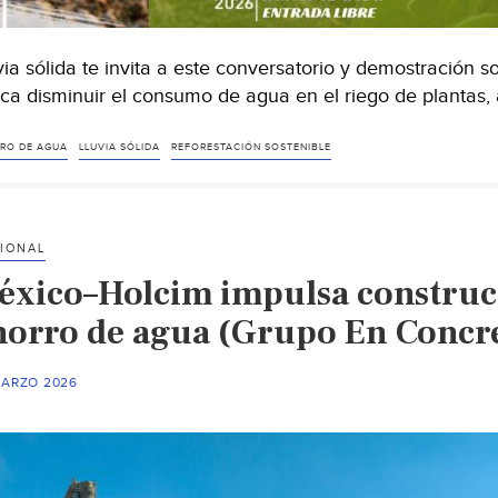
via sólida te invita a este conversatorio y demostración s
ca disminuir el consumo de agua en el riego de plantas,
RO DE AGUA
LLUVIA SÓLIDA
REFORESTACIÓN SOSTENIBLE
IONAL
éxico–Holcim impulsa construcc
horro de agua (Grupo En Concr
MARZO 2026