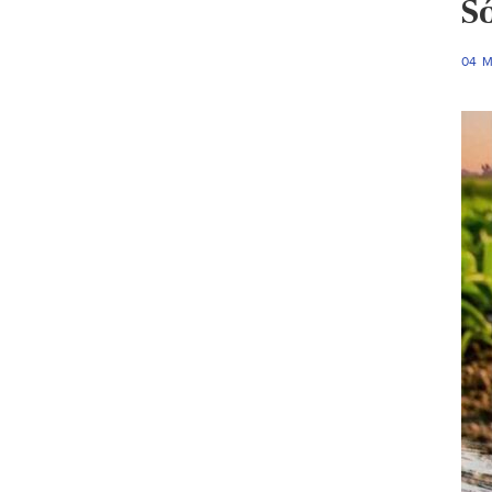
Só
04 