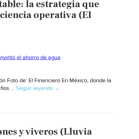
able: la estrategia que
ciencia operativa (El
n Foto de: El Financiero En México, donde la
afíos …
Seguir leyendo
México
→
–
Distintivo
Hidro-
Sustentable:
la
ones y viveros (Lluvia
estrategia