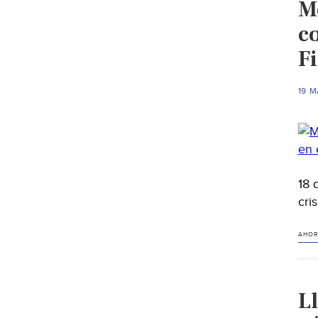
Mé
co
F
19 
18 
cri
AHOR
Ll