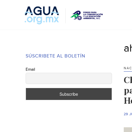
a
SÚSCRIBETE AL BOLETÍN
NAC
Email
C
p
H
29 J