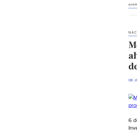
AHOR
NAC
M
a
d
08 J
6 d
Inv