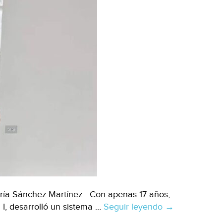
aría Sánchez Martínez Con apenas 17 años,
I, desarrolló un sistema …
Seguir leyendo
Chihuahua
→
–