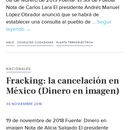
08 de febrero de 2019 Fuente: El Sol de Puebla
Nota de Carlos Lara El presidente Andrés Manuel
López Obrador anunció que se habrá de
establecer una consulta al pueblo de …
Seguir
leyendo
Habrá
→
consulta
ciudadana
AMLO
CONSULTAS CIUDADANAS
PLANTA TERMOELÉCTRICA
para
decidir
sobre
NACIONALES
planta
Fracking: la cancelación en
termoeléctrica
en
México (Dinero en imagen)
Morelos
(El
30 NOVIEMBRE 2018
Sol
de
19 de noviembre de 2018 Fuente: Dinero en
Puebla)
imagen Nota de Alicia Salgado El presidente