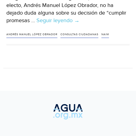
electo, Andrés Manuel López Obrador, no ha
dejado duda alguna sobre su decisión de “cumplir
promesas …
Seguir leyendo
Fracking:
→
la
cancelación
ANDRÉS MANUEL LÓPEZ OBRADOR
CONSULTAS CIUDADANAS
NAIM
en
México
(Dinero
en
imagen)