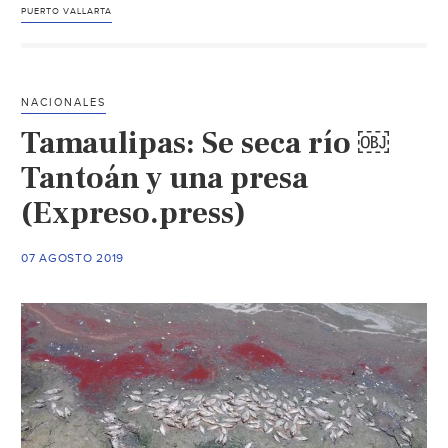
agu
PUERTO VALLARTA
negr
en
este
NACIONALES
El
Tamaulipas: Se seca río ￼
Sala
(Rep
Tantoán y una presa
Indi
(Expreso.press)
07 AGOSTO 2019