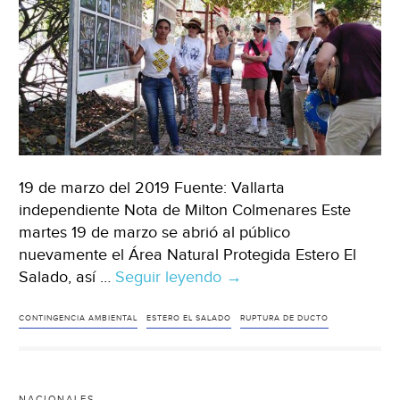
19 de marzo del 2019 Fuente: Vallarta
independiente Nota de Milton Colmenares Este
martes 19 de marzo se abrió al público
nuevamente el Área Natural Protegida Estero El
Salado, así …
Seguir leyendo
Jalisco:
→
Reinició
hoy
CONTINGENCIA AMBIENTAL
ESTERO EL SALADO
RUPTURA DE DUCTO
el
estero
sus
NACIONALES