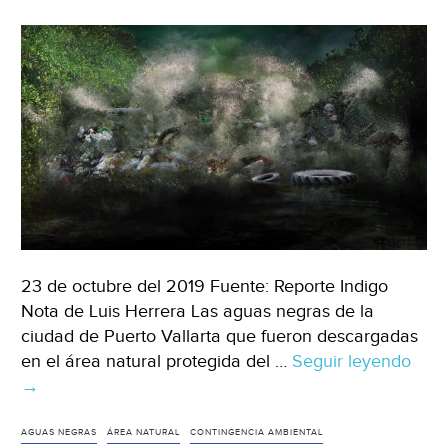
23 de octubre del 2019 Fuente: Reporte Indigo
Nota de Luis Herrera Las aguas negras de la
ciudad de Puerto Vallarta que fueron descargadas
en el área natural protegida del …
Seguir leyendo
Jalis
→
El
Tsu
de
AGUAS NEGRAS
ÁREA NATURAL
CONTINGENCIA AMBIENTAL