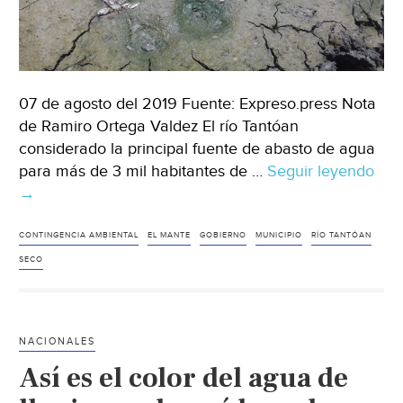
07 de agosto del 2019 Fuente: Expreso.press Nota
de Ramiro Ortega Valdez El río Tantóan
considerado la principal fuente de abasto de agua
para más de 3 mil habitantes de …
Seguir leyendo
Tam
→
Se
sec
río
CONTINGENCIA AMBIENTAL
EL MANTE
GOBIERNO
MUNICIPIO
RÍO TANTÓAN
￼
SECO
Tan
y
una
NACIONALES
pre
Así es el color del agua de
(Exp