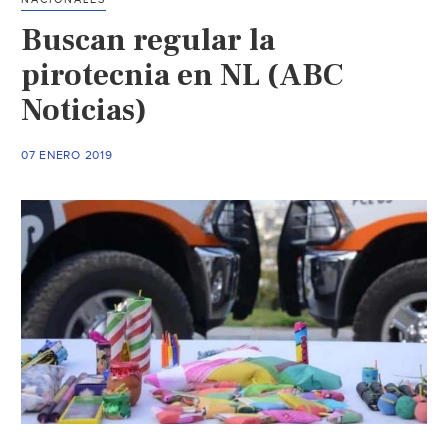
actividades
Buscan regular la
tras
contingencia
pirotecnia en NL (ABC
ambiental
Noticias)
(Vallarta
independiente)
07 ENERO 2019