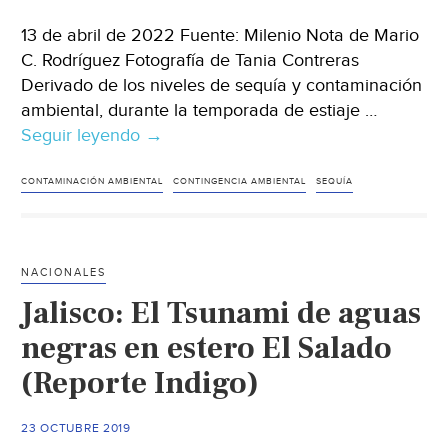
13 de abril de 2022 Fuente: Milenio Nota de Mario
C. Rodríguez Fotografía de Tania Contreras
Derivado de los niveles de sequía y contaminación
ambiental, durante la temporada de estiaje …
Seguir leyendo
Toluca-
→
Por
sequía
CONTAMINACIÓN AMBIENTAL
CONTINGENCIA AMBIENTAL
SEQUÍA
y
contaminación,
Edomex
NACIONALES
podría
Jalisco: El Tsunami de aguas
aplicar
más
negras en estero El Salado
contingencias
(Reporte Indigo)
ambientales
(Milenio)
23 OCTUBRE 2019