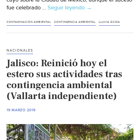
fue celebrado …
Seguir leyendo
Así
→
es
el
CONTAMINACIÓN AMBIENTAL
CONTINGENCIA AMBIENTAL
LLUVIA ÁCIDA
color
del
agua
NACIONALES
de
Jalisco: Reinició hoy el
lluvia
que
estero sus actividades tras
ha
contingencia ambiental
caído
(Vallarta independiente)
en
la
CDMX
19 MARZO 2019
(SDP
Noticias)