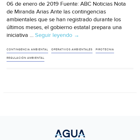
06 de enero de 2019 Fuente: ABC Noticias Nota
de Miranda Arias Ante las contingencias
ambientales que se han registrado durante los
últimos meses, el gobierno estatal prepara una
iniciativa …
Seguir leyendo
Buscan
→
regular
la
CONTINGENCIA AMBIENTAL
OPERATIVOS AMBIENTALES
PIROTECNIA
pirotecnia
REGULACIÓN AMBIENTAL
en
NL
(ABC
Noticias)