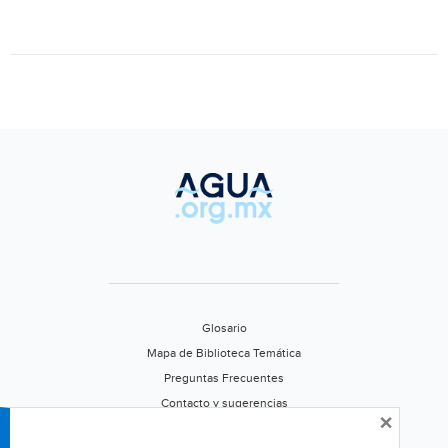
traída
de
El
Mante
(Milenio)
Glosario
Mapa de Biblioteca Temática
Preguntas Frecuentes
Contacto y sugerencias
×
Aviso de privacidad