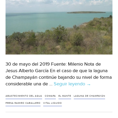
30 de mayo del 2019 Fuente: Milenio Nota de
Jesus Alberto García En el caso de que la laguna
de Champayán continúe bajando su nivel de forma
considerable una de …
Seguir leyendo
Tamaulipas:
→
Altamira
podría
ABASTECIMIENTO DEL AGUA
COMAPA
EL MANTE
LAGUNA DE CHAMPAYÁN
abastecerse
PRESA RAMIRO CABALLERO
VITAL LIQUIDO
de
agua