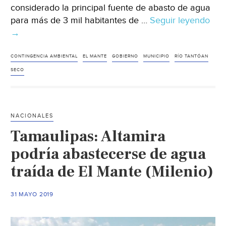
considerado la principal fuente de abasto de agua
para más de 3 mil habitantes de …
Seguir leyendo
Tam
→
Se
sec
río
CONTINGENCIA AMBIENTAL
EL MANTE
GOBIERNO
MUNICIPIO
RÍO TANTÓAN
￼
SECO
Tan
y
una
NACIONALES
pre
Tamaulipas: Altamira
(Exp
podría abastecerse de agua
traída de El Mante (Milenio)
31 MAYO 2019