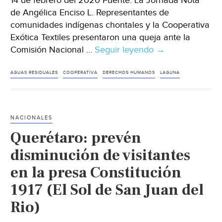
14 de febrero del 2020 Fuente: La Jornada Nota
de Angélica Enciso L. Representantes de
comunidades indígenas chontales y la Cooperativa
Exótica Textiles presentaron una queja ante la
Comisión Nacional …
Seguir leyendo
Tabasco:
→
Chontales
llevan
AGUAS RESIDUALES
COOPERATIVA
DERECHOS HUMANOS
LAGUNA
queja
a
CNDH
NACIONALES
por
Querétaro: prevén
contaminación
de
disminución de visitantes
laguna
en la presa Constitución
El
1917 (El Sol de San Juan del
Limón
(La
Rio)
Jornada)