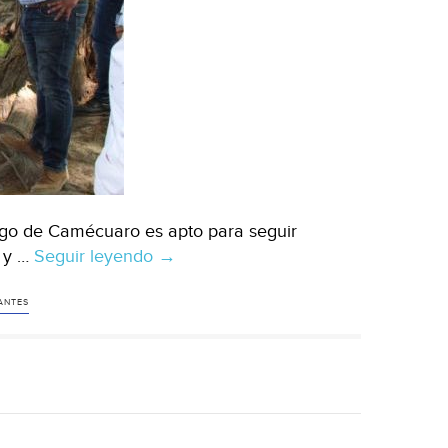
ago de Camécuaro es apto para seguir
s y …
Seguir leyendo
Michoacán:
→
Lago
de
TANTES
Camécuaro,
apto
para
recibir
visitantes