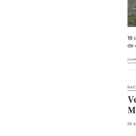
18 
de 
COOP
NAC
V
M
05 