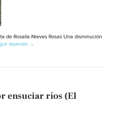
ota de Rosalía Nieves Rosas Una disminución
guir leyendo
Querétaro:
→
prevén
disminución
de
visitantes
en
la
r ensuciar ríos (El
presa
Constitución
1917
(El
Sol