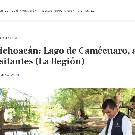
ENTES
CONTAMINACIÓN
RIBERAS
SUPERVISION
VISITANTES
IONALES
ichoacán: Lago de Camécuaro, a
sitantes (La Región)
ARZO 2019