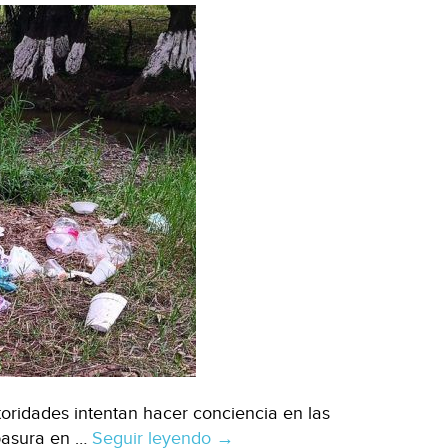
de
San
Juan
del
Rio)
oridades intentan hacer conciencia en las
 basura en …
Seguir leyendo
Veracruz:
→