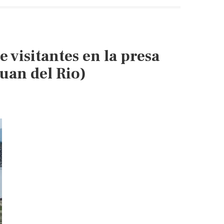
ecológico
la
Presa
“Palo
 visitantes en la presa
Blanco”
(La
Juan del Rio)
Prensa
de
Monclova)