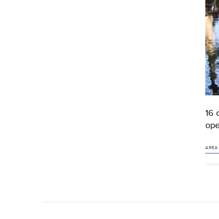
16 
ope
AREA