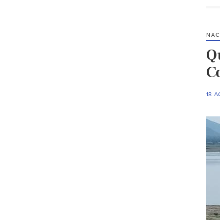
NAC
Q
Co
18 