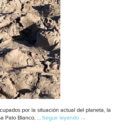
ados por la situación actual del planeta, la
esa Palo Blanco, …
Seguir leyendo
Coahuila:
→
Limpia
grupo