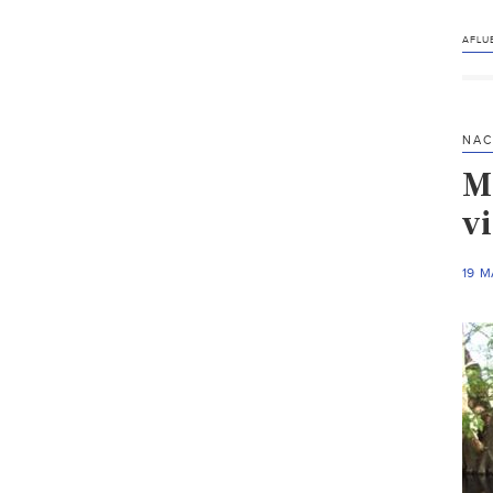
AFLU
NAC
M
vi
19 M