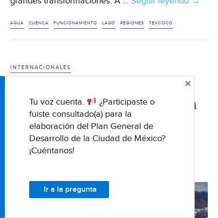
grandes transformaciones. A …
Seguir leyendo
CDMX
→
La
ciudad
AGUA
CUENCA
FUNCIONAMIENTO
LAGO
REGIONES
TEXCOCO
que
secó
sus
INTERNACIONALES
lagos
×
Timelapse muestra la
y
hoy
desaparición de un lago en
Tu voz cuenta.
¿Participaste o
enfren
fuiste consultado(a) para la
Groenlandia (National
la
elaboración del Plan General de
Geographic)
escase
Desarrollo de la Ciudad de México?
de
¡Cuéntanos!
agua
11 DICIEMBRE 2019
(Cienc
UNAM
Ir a la pregunta