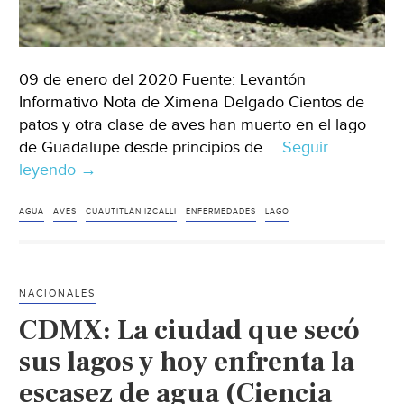
09 de enero del 2020 Fuente: Levantón
Informativo Nota de Ximena Delgado Cientos de
patos y otra clase de aves han muerto en el lago
de Guadalupe desde principios de …
Seguir
leyendo
Edomex:
→
954
patos
AGUA
AVES
CUAUTITLÁN IZCALLI
ENFERMEDADES
LAGO
han
muerto
en
NACIONALES
la
CDMX: La ciudad que secó
Presa-
Lago
sus lagos y hoy enfrenta la
de
escasez de agua (Ciencia
Guadalupe