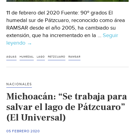
11 de febrero del 2020 Fuente: 90º grados El
humedal sur de Pátzcuaro, reconocido como área
RAMSAR desde el año 2005, ha cambiado su
extensión, que ha incrementado en la …
Seguir
leyendo
Michoacán:
→
Urge
proteger
AGUAS
HUMEDAL
LAGO
PÁTZCUARO
RAMSAR
y
conservar
el
NACIONALES
humedal
Michoacán: “Se trabaja para
sur
de
salvar el lago de Pátzcuaro”
Pátzcuaro,
(El Universal)
que
produce
05 FEBRERO 2020
una