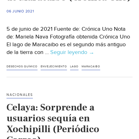
lago
(Imagen
06 JUNIO 2021
Radio)
5 de junio de 2021 Fuente de: Crónica Uno Nota
de: Mariela Nava Fotografía obtenida Crónica Uno
El lago de Maracaibo es el segundo más antiguo
de la tierra con …
Seguir leyendo
Venezuela
→
–
La
DESECHOS QUÍMICO
ENVEJECIMIENTO
LAGO
MARACAIBO
basura
y
los
NACIONALES
desechos
Celaya: Sorprende a
químicos
aceleran
usuarios sequía en
el
Xochipilli (Periódico
envejecimiento
del