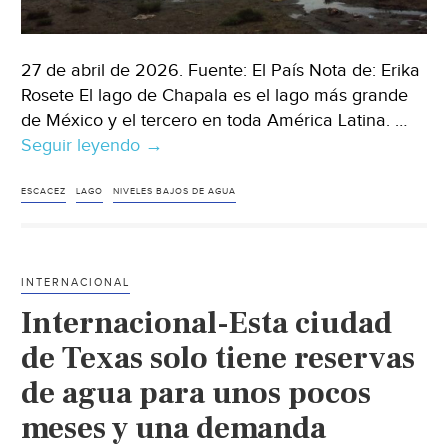
27 de abril de 2026. Fuente: El País Nota de: Erika
Rosete El lago de Chapala es el lago más grande
de México y el tercero en toda América Latina. …
Seguir leyendo
Jalisco-
→
Los
habitantes
ESCACEZ
LAGO
NIVELES BAJOS DE AGUA
de
la
ribera
INTERNACIONAL
del
Internacional-Esta ciudad
lago
de
de Texas solo tiene reservas
Chapala
de agua para unos pocos
rechazan
meses y una demanda
el
acueducto