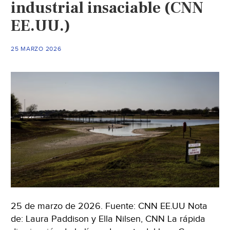
industrial insaciable (CNN
Solís-
EE.UU.)
León,
en
Guanajuato:
25 MARZO 2026
“Nos
dejará
sin
agua
y
sin
trabajo”
(El
País)
25 de marzo de 2026. Fuente: CNN EE.UU Nota
de: Laura Paddison y Ella Nilsen, CNN La rápida