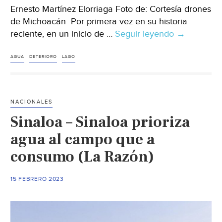
Ernesto Martínez Elorriaga Foto de: Cortesía drones
de Michoacán Por primera vez en su historia
reciente, en un inicio de …
Seguir leyendo
Michoacán
→
Sin
agua,
AGUA
DETERIORO
LAGO
70%
del
lago
NACIONALES
de
Sinaloa – Sinaloa prioriza
Cuitzeo,
segundo
agua al campo que a
en
consumo (La Razón)
extensión
del
15 FEBRERO 2023
país
(La
Jornada)