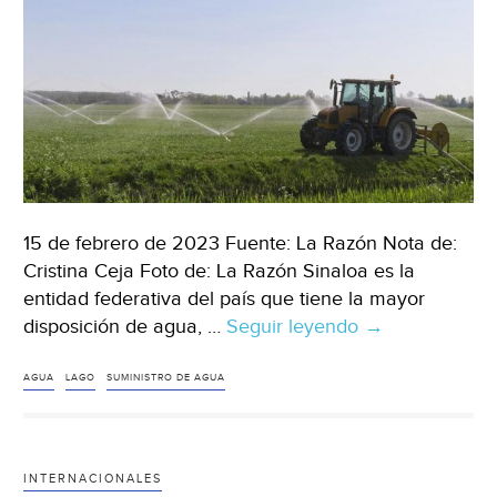
15 de febrero de 2023 Fuente: La Razón Nota de:
Cristina Ceja Foto de: La Razón Sinaloa es la
entidad federativa del país que tiene la mayor
disposición de agua, …
Seguir leyendo
Sinaloa
→
–
Sinaloa
AGUA
LAGO
SUMINISTRO DE AGUA
prioriza
agua
al
INTERNACIONALES
campo