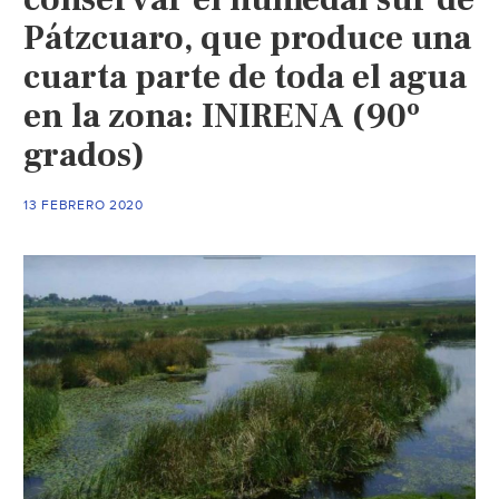
(Cambio)
Pátzcuaro, que produce una
cuarta parte de toda el agua
en la zona: INIRENA (90º
grados)
13 FEBRERO 2020