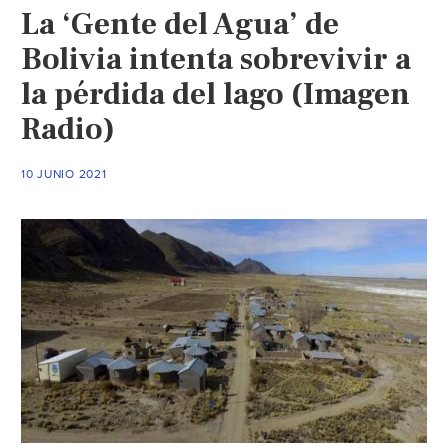
La ‘Gente del Agua’ de
que
a
Bolivia intenta sobrevivir a
consumo
la pérdida del lago (Imagen
(La
Radio)
Razón)
10 JUNIO 2021