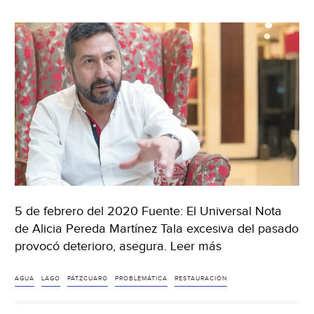
cuarta
parte
de
toda
el
agua
en
la
zona:
INIRENA
(90º
grados)
5 de febrero del 2020 Fuente: El Universal Nota
de Alicia Pereda Martínez Tala excesiva del pasado
provocó deterioro, asegura. Leer más
AGUA
LAGO
PÁTZCUARO
PROBLEMÁTICA
RESTAURACIÓN