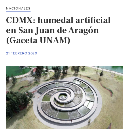
mil
NACIONALES
hectáreas
CDMX: humedal artificial
del
lago
en San Juan de Aragón
como
(Gaceta UNAM)
sitio
RAMSAR
21 FEBRERO 2020
(Mi
Morelia)