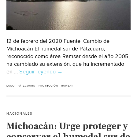
12 de febrero del 2020 Fuente: Cambio de
Michoacán El humedal sur de Pátzcuaro,
reconocido como área Ramsar desde el año 2005,
ha cambiado su extensión, que ha incrementado
en …
Seguir leyendo
Michoacán:
→
urge
proteger
LAGO
PÁTZCUARO
PROTECCIÓN
RAMSAR
humedal
sur
del
NACIONALES
lago
Michoacán: Urge proteger y
de
Pátzcuaro
conservar el humedal sur de