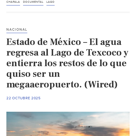
“Chapala
CHAPALA
DOCUMENTAL
LAGO
y
sus
memorias
NACIONAL
de
Estado de México – El agua
agua”,
el
regresa al Lago de Texcoco y
documental
entierra los restos de lo que
sobre
quiso ser un
el
esplendor
megaaeropuerto. (Wired)
y
despojo
22 OCTUBRE 2025
del
lago
(Universidad
de
Guadalajara)