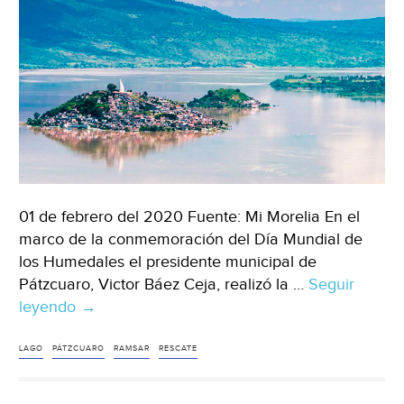
(El
País)
01 de febrero del 2020 Fuente: Mi Morelia En el
marco de la conmemoración del Día Mundial de
los Humedales el presidente municipal de
Pátzcuaro, Victor Báez Ceja, realizó la …
Seguir
leyendo
Michoacán:
→
pide
Pátzcuaro
LAGO
PÁTZCUARO
RAMSAR
RESCATE
incluir
13