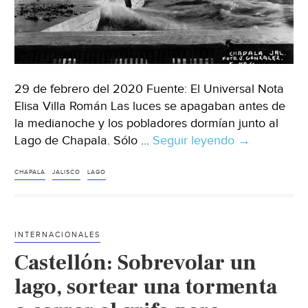
29 de febrero del 2020 Fuente: El Universal Nota
Elisa Villa Román Las luces se apagaban antes de
la medianoche y los pobladores dormían junto al
Lago de Chapala. Sólo …
Seguir leyendo
Jalisco:
→
Al
rescate
CHAPALA
JALISCO
LAGO
del
lago
más
INTERNACIONALES
grande
Castellón: Sobrevolar un
(El
Universal)
lago, sortear una tormenta