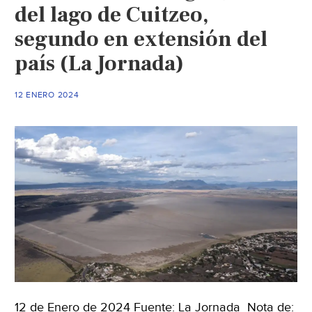
Lago
del lago de Cuitzeo,
de
segundo en extensión del
Texcoco
país (La Jornada)
y
entierra
los
12 ENERO 2024
restos
de
lo
que
quiso
ser
un
megaaeropuerto.
(Wired)
12 de Enero de 2024 Fuente: La Jornada Nota de: