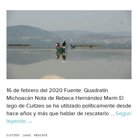
16 de febrero del 2020 Fuente: Quadratín
Michoacán Nota de Rebeca Hernández Marín El
lago de Cuitzeo se ha utilizado políticamente desde
hace años y más que hablar de rescatarlo …
Seguir
leyendo
Michoacán:
→
rescate
del
CUITZEO
LAGO
RESCATE