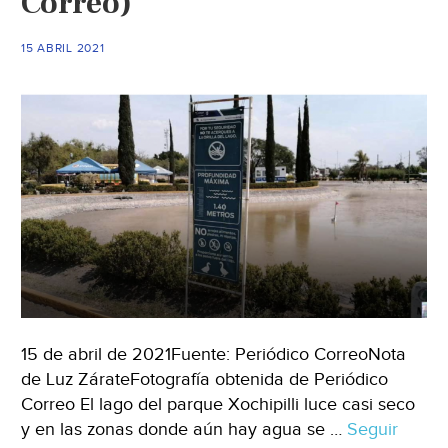
Correo)
lago
de
15 ABRIL 2021
Maracaibo
(Crónica
Uno)
15 de abril de 2021Fuente: Periódico CorreoNota
de Luz ZárateFotografía obtenida de Periódico
Correo El lago del parque Xochipilli luce casi seco
y en las zonas donde aún hay agua se …
Seguir