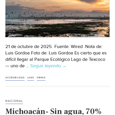
21 de octubre de 2025 Fuente: Wired Nota de:
Luis Gordoa Foto de: Luis Gordoa Es cierto que es
difícil llegar al Parque Ecológico Lago de Texcoco
— uno de …
Seguir leyendo
Estado
→
de
México
ACCESIBILIDAD
LAGO
OBRAS
–
El
agua
NACIONAL
regresa
Michoacán- Sin agua, 70%
al