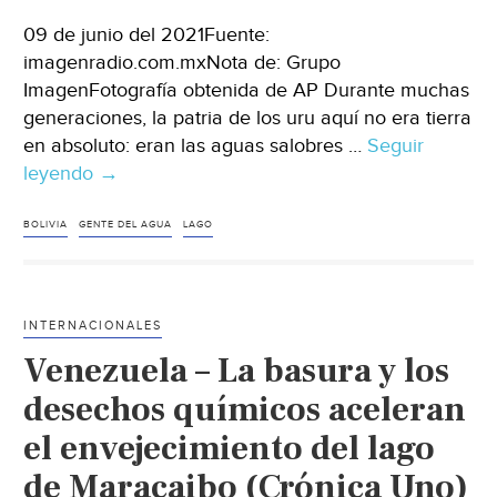
09 de junio del 2021Fuente:
imagenradio.com.mxNota de: Grupo
ImagenFotografía obtenida de AP Durante muchas
generaciones, la patria de los uru aquí no era tierra
en absoluto: eran las aguas salobres …
Seguir
leyendo
La
→
‘Gente
del
BOLIVIA
GENTE DEL AGUA
LAGO
Agua’
de
Bolivia
INTERNACIONALES
intenta
Venezuela – La basura y los
sobrevivir
a
desechos químicos aceleran
la
el envejecimiento del lago
pérdida
de Maracaibo (Crónica Uno)
del