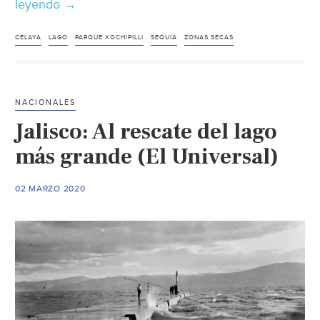
leyendo
Celaya:
→
Sorprende
a
CELAYA
LAGO
PARQUE XOCHIPILLI
SEQUÍA
ZONAS SECAS
usuarios
sequía
en
NACIONALES
Xochipilli
Jalisco: Al rescate del lago
(Periódico
Correo)
más grande (El Universal)
02 MARZO 2020