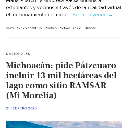
María Pitarch La empresa Facsa enseña a
estudiantes y vecinos a través de la realidad virtual
el funcionamiento del ciclo …
Seguir leyendo
Castellón
→
Sobrevol
un
AGUA
FUNCIONAMIENTO
HÍDRICA
HUELLA
LAGO
REDUCIR
lago,
sortear
una
NACIONALES
torment
Michoacán: pide Pátzcuaro
o
cerrar
incluir 13 mil hectáreas del
el
lago como sitio RAMSAR
grifo
(Mi Morelia)
para
reducir
la
21 FEBRERO 2020
huella
hídrica