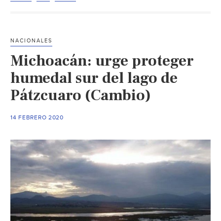
lago
de
Cuitzeo,
NACIONALES
un
Michoacán: urge proteger
añejo
tema
humedal sur del lago de
político
Pátzcuaro (Cambio)
(Quadratín)
14 FEBRERO 2020