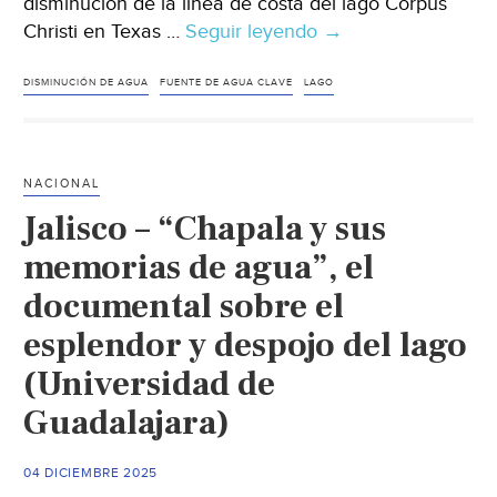
disminución de la línea de costa del lago Corpus
Christi en Texas …
Seguir leyendo
Internacional-
→
Esta
ciudad
DISMINUCIÓN DE AGUA
FUENTE DE AGUA CLAVE
LAGO
de
Texas
solo
NACIONAL
tiene
Jalisco – “Chapala y sus
reservas
de
memorias de agua”, el
agua
documental sobre el
para
esplendor y despojo del lago
unos
pocos
(Universidad de
meses
Guadalajara)
y
una
demanda
04 DICIEMBRE 2025