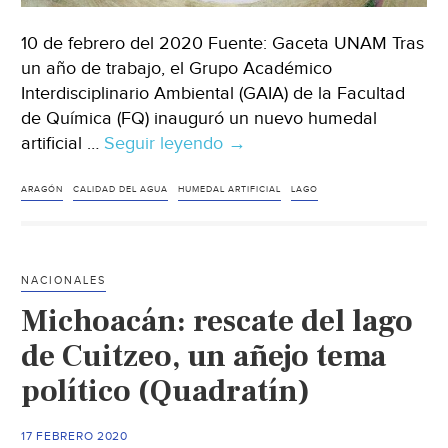
10 de febrero del 2020 Fuente: Gaceta UNAM Tras
un año de trabajo, el Grupo Académico
Interdisciplinario Ambiental (GAIA) de la Facultad
de Química (FQ) inauguró un nuevo humedal
artificial …
Seguir leyendo
CDMX:
→
humedal
artificial
ARAGÓN
CALIDAD DEL AGUA
HUMEDAL ARTIFICIAL
LAGO
en
San
Juan
NACIONALES
de
Michoacán: rescate del lago
Aragón
(Gaceta
de Cuitzeo, un añejo tema
UNAM)
político (Quadratín)
17 FEBRERO 2020