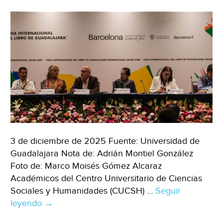
industrial
insaciable
(CNN
EE.UU.)
3 de diciembre de 2025 Fuente: Universidad de
Guadalajara Nota de: Adrián Montiel González
Foto de: Marco Moisés Gómez Alcaraz
Académicos del Centro Universitario de Ciencias
Sociales y Humanidades (CUCSH) …
Seguir
leyendo
Jalisco
→
–