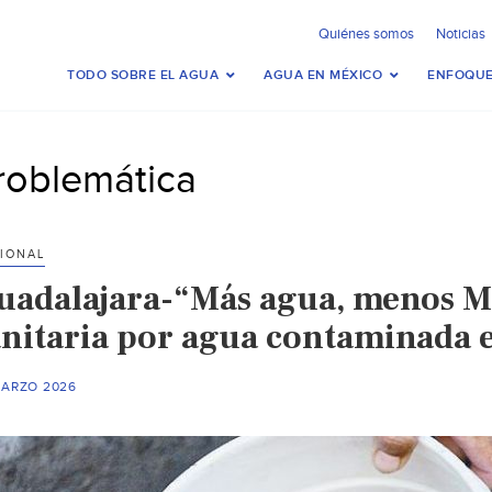
Quiénes somos
Noticias
TODO SOBRE EL AGUA
AGUA EN MÉXICO
ENFOQUE
roblemática
IONAL
uadalajara-“Más agua, menos Mu
anitaria por agua contaminada 
MARZO 2026