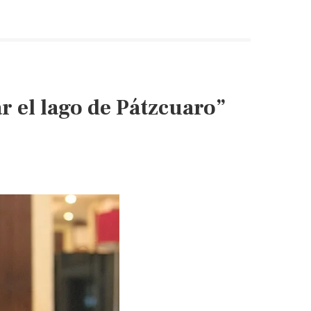
Deslinda
de
convenio
de
agua
con
r el lago de Pátzcuaro”
EU
(Milenio)