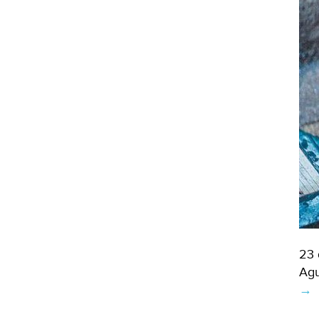
23 
Agu
→