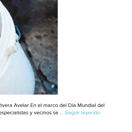
ivera Avelar En el marco del Día Mundial del
especialistas y vecinos se …
Seguir leyendo
Guadalajara-
agua,
menos