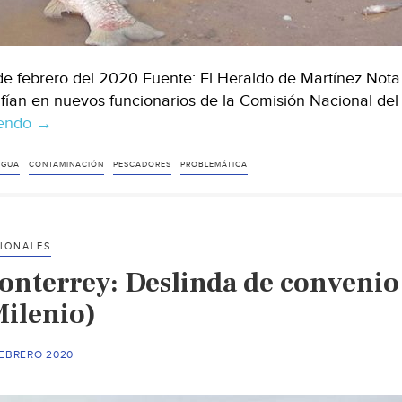
de febrero del 2020 Fuente: El Heraldo de Martínez Not
fían en nuevos funcionarios de la Comisión Nacional d
yendo
Veracruz:
→
pescadores
confían
AGUA
CONTAMINACIÓN
PESCADORES
PROBLEMÁTICA
en
CONAGUA
(El
IONALES
Heraldo
onterrey: Deslinda de convenio
de
Martínez)
Milenio)
FEBRERO 2020