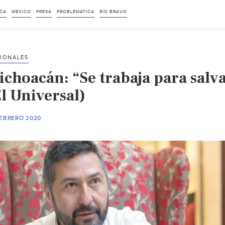
CA
MEXICO
PRESA
PROBLEMÁTICA
RÍO BRAVO
IONALES
ichoacán: “Se trabaja para salva
l Universal)
FEBRERO 2020