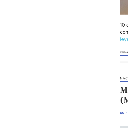
10 
con
le
CON
NAC
M
(
05 