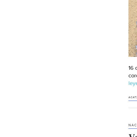
16 
cor
le
ACAT
NAC