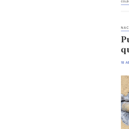
COLE
NAC
P
q
18 A