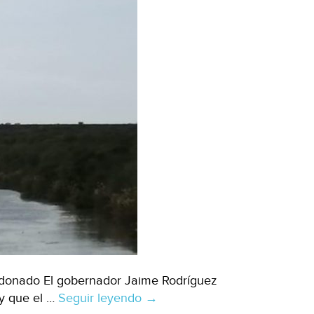
ldonado El gobernador Jaime Rodríguez
 y que el …
Seguir leyendo
Monterrey:
→