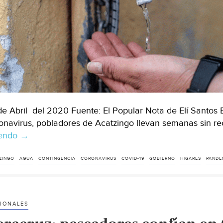
de Abril del 2020 Fuente: El Popular Nota de Elí Santos E
onavirus, pobladores de Acatzingo llevan semanas sin re
yendo
Puebla:
→
En
plena
ZINGO
AGUA
CONTINGENCIA
CORONAVIRUS
COVID-19
GOBIERNO
HIGARES
PANDE
contingencia,
pobladores
de
IONALES
Acatzingo
se