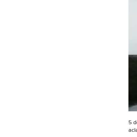
5 d
acl