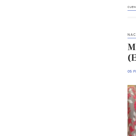
CUEN
NAC
M
(E
05 