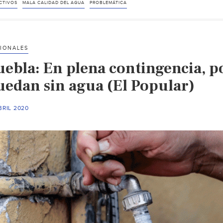
CTIVOS
MALA CALIDAD DEL AGUA
PROBLEMÁTICA
IONALES
uebla: En plena contingencia, p
uedan sin agua (El Popular)
BRIL 2020