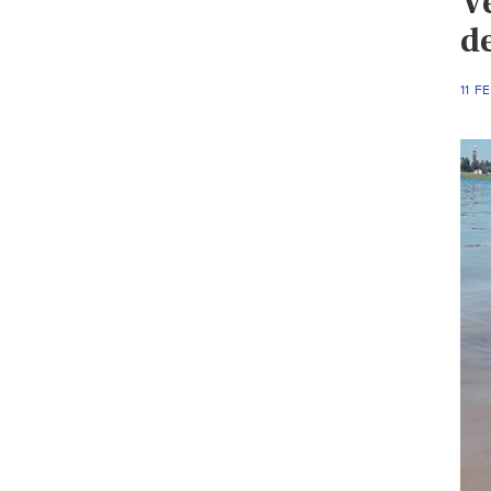
V
d
11 F