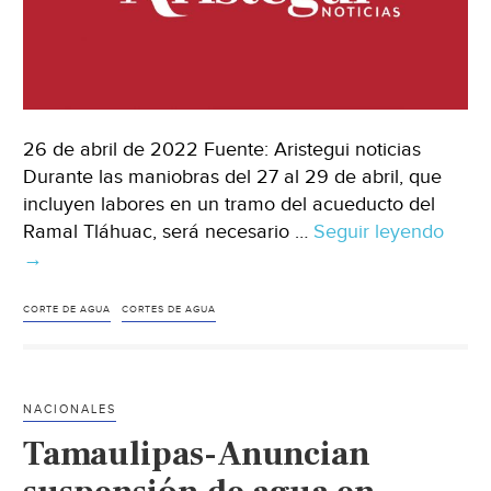
26 de abril de 2022 Fuente: Aristegui noticias
Durante las maniobras del 27 al 29 de abril, que
incluyen labores en un tramo del acueducto del
Ramal Tláhuac, será necesario …
Seguir leyendo
Méxi
→
Susp
temp
del
CORTE DE AGUA
CORTES DE AGUA
sumin
de
agua
NACIONALES
en
Tamaulipas-Anuncian
CDM
y