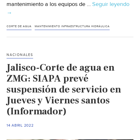
mantenimiento a los equipos de …
Seguir leyendo
Tam
→
Anu
sus
de
CORTE DE AGUA
MANTENIMIENTO INFRAESTRUCTURA HIDRÁULICA
agu
en
Ciu
NACIONALES
Vict
Jalisco-Corte de agua en
(Mil
ZMG: SIAPA prevé
suspensión de servicio en
Jueves y Viernes santos
(Informador)
14 ABRIL 2022