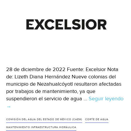
28 de diciembre de 2022 Fuente: Excelsior Nota
de: Lizeth Diana Hernández Nueve colonias del
municipio de Nezahualcóyotl resultaron afectadas
por trabajos de mantenimiento, ya que
suspendieron el servicio de agua …
Seguir leyendo
Edo.
→
de
Méx.-
COMISIÓN DEL AGUA DEL ESTADO DE MÉXICO (CAEM)
CORTE DE AGUA
Al
MANTENIMIENTO INFRAESTRUCTURA HIDRÁULICA