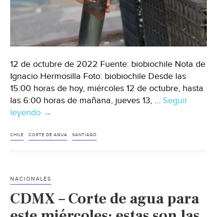
12 de octubre de 2022 Fuente: biobiochile Nota de
Ignacio Hermosilla Foto: biobiochile Desde las
15:00 horas de hoy, miércoles 12 de octubre, hasta
las 6:00 horas de mañana, jueves 13, …
Seguir
leyendo
Chile
→
–
Corte
CHILE
CORTE DE AGUA
SANTIAGO
de
agua
masivo
NACIONALES
en
CDMX – Corte de agua para
Santiago:
revisa
este miércoles: estas son las