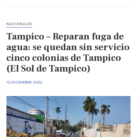
menos
70
mil
NACIONALES
habitantes
Tampico – Reparan fuga de
de
Neza
agua: se quedan sin servicio
son
cinco colonias de Tampico
afectados
por
(El Sol de Tampico)
corte
de
12 DICIEMBRE 2022
agua
(Excelsior)