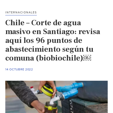
en
el
INTERNACIONALES
Cutzamala
Chile – Corte de agua
no
habrá
masivo en Santiago: revisa
agua
aquí los 96 puntos de
durante
abastecimiento según tu
tres
días
comuna (biobiochile)￼
en
11
14 OCTUBRE 2022
municipios
del
Edomex
(Crónica)