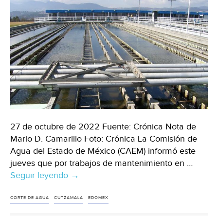
27 de octubre de 2022 Fuente: Crónica Nota de
Mario D. Camarillo Foto: Crónica La Comisión de
Agua del Estado de México (CAEM) informó este
jueves que por trabajos de mantenimiento en …
Seguir leyendo
Edomex
→
–
Por
CORTE DE AGUA
CUTZAMALA
EDOMEX
trabajos