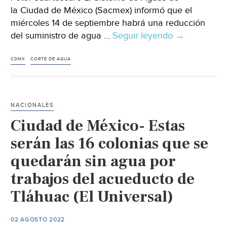
la Ciudad de México (Sacmex) informó que el
miércoles 14 de septiembre habrá una reducción
del suministro de agua …
Seguir leyendo
CDMX
→
–
Corte
CDMX
CORTE DE AGUA
de
agua
para
NACIONALES
este
Ciudad de México- Estas
miércoles:
estas
serán las 16 colonias que se
son
quedarán sin agua por
las
trabajos del acueducto de
7
alcaldías
Tláhuac (El Universal)
afectadas,
según
02 AGOSTO 2022
Sacmex