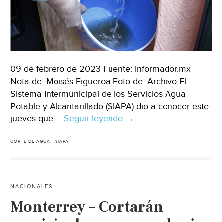
09 de febrero de 2023 Fuente: Informador.mx
Nota de: Moisés Figueroa Foto de: Archivo El
Sistema Intermunicipal de los Servicios Agua
Potable y Alcantarillado (SIAPA) dio a conocer este
jueves que …
Seguir leyendo
Jalisco
→
–
¡Atención!
CORTE DE AGUA
SIAPA
Siapa
anuncia
corte
NACIONALES
de
Monterrey – Cortarán
agua
en