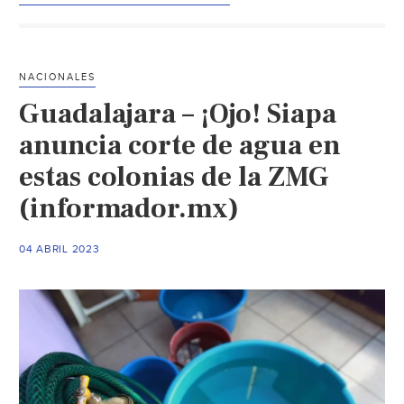
las
colonias
de
NACIONALES
la
Guadalajara – ¡Ojo! Siapa
ZMG
que
anuncia corte de agua en
se
estas colonias de la ZMG
quedarán
(informador.mx)
sin
agua
municipio
04 ABRIL 2023
por
municipio
(Informador)