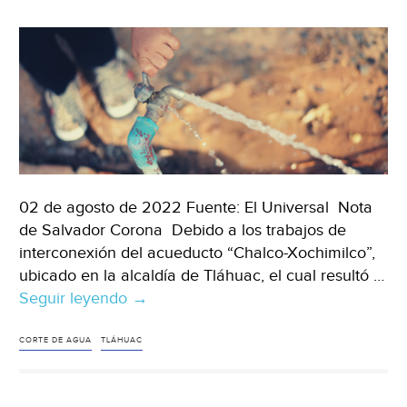
(El
Financiero)
02 de agosto de 2022 Fuente: El Universal Nota
de Salvador Corona Debido a los trabajos de
interconexión del acueducto “Chalco-Xochimilco”,
ubicado en la alcaldía de Tláhuac, el cual resultó …
Seguir leyendo
Ciudad
→
de
México-
CORTE DE AGUA
TLÁHUAC
Estas
serán