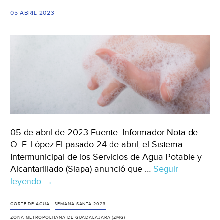
de
05 ABRIL 2023
México
(El
Sol
de
Toluca)
05 de abril de 2023 Fuente: Informador Nota de:
O. F. López El pasado 24 de abril, el Sistema
Intermunicipal de los Servicios de Agua Potable y
Alcantarillado (Siapa) anunció que …
Seguir
leyendo
Jalisco-
→
¡Ojo!
Estas
CORTE DE AGUA
SEMANA SANTA 2023
son
ZONA METROPOLITANA DE GUADALAJARA (ZMG)