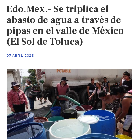
Lista
Edo.Mex.- Se triplica el
de
colonias
abasto de agua a través de
afectadas
pipas en el valle de México
en
(El Sol de Toluca)
Jueves,
Viernes
y
07 ABRIL 2023
Sábado
Santo.
(tv
azteca)