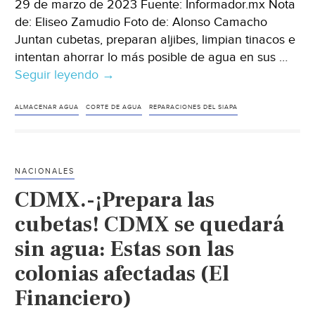
29 de marzo de 2023 Fuente: Informador.mx Nota
de: Eliseo Zamudio Foto de: Alonso Camacho
Juntan cubetas, preparan aljibes, limpian tinacos e
intentan ahorrar lo más posible de agua en sus …
Seguir leyendo
Guadalajara
→
–
Así
ALMACENAR AGUA
CORTE DE AGUA
REPARACIONES DEL SIAPA
se
preparan
los
NACIONALES
tapatíos
CDMX.-¡Prepara las
para
el
cubetas! CDMX se quedará
megacorte
sin agua: Estas son las
de
colonias afectadas (El
agua
en
Financiero)
Semana