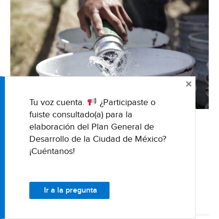
×
Tu voz cuenta.
¿Participaste o
fuiste consultado(a) para la
13 de abril de 2022 Fuente: Informador Nota de
elaboración del Plan General de
Yunuen Mora Por trabajos de mantenimiento
Desarrollo de la Ciudad de México?
hidráulico en las instalaciones del Sistema
¡Cuéntanos!
Intermunicipal de Agua Potable y Alcantarillado
(SIAPA) durante Semana …
Seguir leyendo
Jalisco-
→
Corte
Ir a la pregunta
de
CORTE DE AGUA
SEMANA SANTA
agua