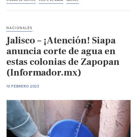
las
CIUDAD DE MÉXICO
CORTE DE AGUA
SACMEX
cubetas!
CDMX
se
NACIONALES
quedará
Jalisco – ¡Atención! Siapa
sin
agua:
anuncia corte de agua en
Estas
estas colonias de Zapopan
son
(Informador.mx)
las
colonias
afectadas
10 FEBRERO 2023
(El
Financiero)