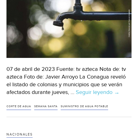
07 de abril de 2023 Fuente: tv azteca Nota de: tv
azteca Foto de: Javier Arroyo La Conagua reveló
el listado de colonias y municipios que se verán
afectados durante jueves, …
Seguir leyendo
CDMX
→
–
Corte
CORTE DE AGUA
SEMANA SANTA
SUMINISTRO DE AGUA POTABLE
de
agua
2023:
NACIONALES