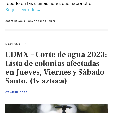
reportó en las últimas horas que habrá otro …
Seguir leyendo
Jalisco-
→
¡Ojo!
Siapa
CORTE DE AGUA
OLA DE CALOR
SIAPA
anuncia
otro
corte
NACIONALES
de
CDMX – Corte de agua 2023:
agua
en
Lista de colonias afectadas
15
en Jueves, Viernes y Sábado
colonias
Santo. (tv azteca)
de
Guadalajara
(El
07 ABRIL 2023
Informador)