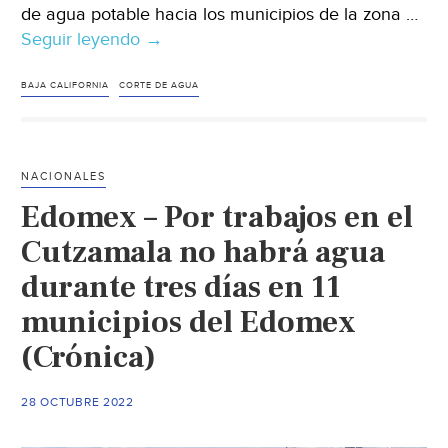
de agua potable hacia los municipios de la zona …
Seguir leyendo
Baja
→
California-
Afectará
BAJA CALIFORNIA
CORTE DE AGUA
a
400
colonias
NACIONALES
en
Edomex – Por trabajos en el
Tijuana
cierre
Cutzamala no habrá agua
de
durante tres días en 11
suministro
municipios del Edomex
de
agua
(Crónica)
potable
(La
28 OCTUBRE 2022
Jornada)