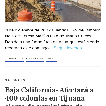
11 de diciembre de 2022 Fuente: El Sol de Tampico
Nota de: Teresa Macías Foto de: Mario Cruces
Debido a una fuerte fuga de agua que está siendo
reparada este domingo …
Seguir leyendo
Tampico
→
–
Reparan
CORTE DE AGUA
FUGA DE AGUA
TAMPICO
fuga
de
agua:
NACIONALES
se
Baja California- Afectará a
quedan
sin
400 colonias en Tijuana
servicio