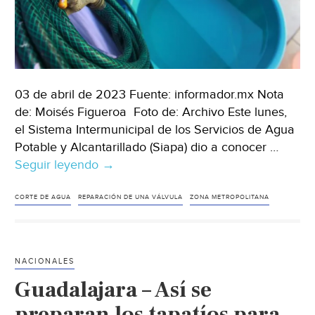
03 de abril de 2023 Fuente: informador.mx Nota
de: Moisés Figueroa Foto de: Archivo Este lunes,
el Sistema Intermunicipal de los Servicios de Agua
Potable y Alcantarillado (Siapa) dio a conocer …
Seguir leyendo
Guadalajara
→
–
¡Ojo!
CORTE DE AGUA
REPARACIÓN DE UNA VÁLVULA
ZONA METROPOLITANA
Siapa
anuncia
corte
NACIONALES
de
Guadalajara – Así se
agua
en
preparan los tapatíos para