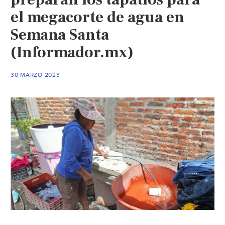
estas
el megacorte de agua en
colonias
Semana Santa
de
la
(Informador.mx)
ZMG
(informador.mx)
30 MARZO 2023