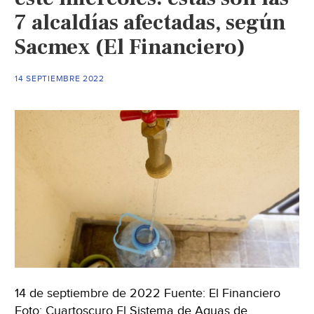
aquí
7 alcaldías afectadas, según
los
Sacmex (El Financiero)
96
puntos
de
14 SEPTIEMBRE 2022
abastecimiento
según
tu
comuna
(biobiochile)
￼
14 de septiembre de 2022 Fuente: El Financiero
Foto: Cuartoscuro El Sistema de Aguas de