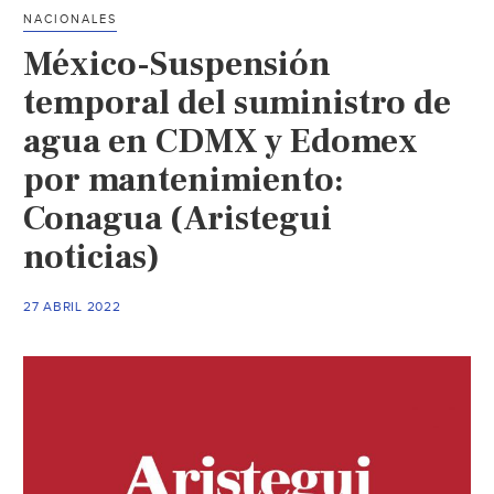
las
NACIONALES
16
México-Suspensión
colonias
que
temporal del suministro de
se
agua en CDMX y Edomex
quedarán
por mantenimiento:
sin
agua
Conagua (Aristegui
por
noticias)
trabajos
del
acueducto
27 ABRIL 2022
de
Tláhuac
(El
Universal)