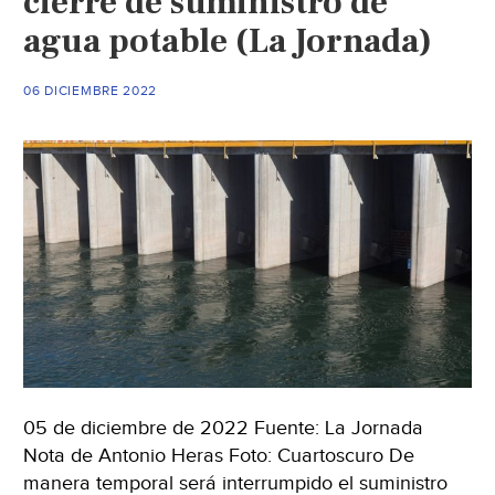
cierre de suministro de
cinco
agua potable (La Jornada)
colonias
de
Tampico
06 DICIEMBRE 2022
(El
Sol
de
Tampico)
05 de diciembre de 2022 Fuente: La Jornada
Nota de Antonio Heras Foto: Cuartoscuro De
manera temporal será interrumpido el suministro