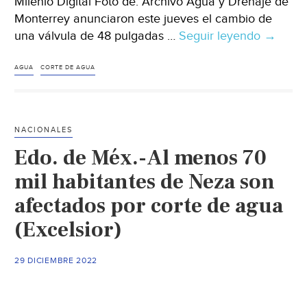
Milenio Digital Foto de: Archivo Agua y Drenaje de
Monterrey anunciaron este jueves el cambio de
una válvula de 48 pulgadas …
Seguir leyendo
Monter
→
–
Cortará
AGUA
CORTE DE AGUA
servicio
de
agua
NACIONALES
en
Edo. de Méx.-Al menos 70
colonia
de
mil habitantes de Neza son
Apodac
afectados por corte de agua
Guadal
(Excelsior)
y
San
Nicolás
29 DICIEMBRE 2022
(Milenio