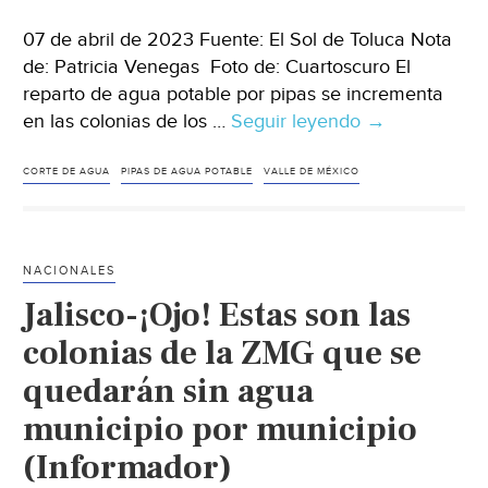
07 de abril de 2023 Fuente: El Sol de Toluca Nota
de: Patricia Venegas Foto de: Cuartoscuro El
reparto de agua potable por pipas se incrementa
en las colonias de los …
Seguir leyendo
Edo.Mex.-
→
Se
triplica
CORTE DE AGUA
PIPAS DE AGUA POTABLE
VALLE DE MÉXICO
el
abasto
de
NACIONALES
agua
Jalisco-¡Ojo! Estas son las
a
través
colonias de la ZMG que se
de
quedarán sin agua
pipas
municipio por municipio
en
el
(Informador)
valle