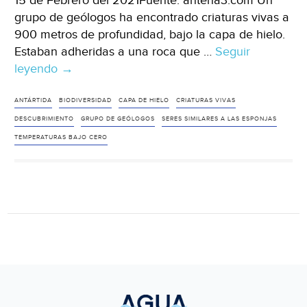
15 de Febrero del 2021Fuente: antena3.com Un
grupo de geólogos ha encontrado criaturas vivas a
900 metros de profundidad, bajo la capa de hielo.
Estaban adheridas a una roca que …
Seguir
leyendo
Hallan
→
criaturas
vivas
ANTÁRTIDA
BIODIVERSIDAD
CAPA DE HIELO
CRIATURAS VIVAS
a
DESCUBRIMIENTO
GRUPO DE GEÓLOGOS
SERES SIMILARES A LAS ESPONJAS
900
TEMPERATURAS BAJO CERO
metros
de
profundidad
bajo
la
capa
de
hielo
en