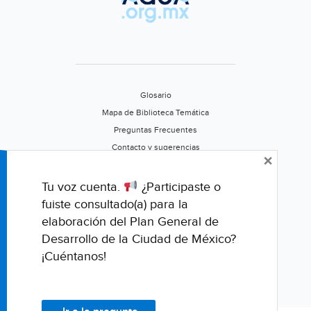
la
Antártida
(antena3.com)
Glosario
Mapa de Biblioteca Temática
Preguntas Frecuentes
Contacto y sugerencias
×
Aviso de privacidad
Califica este portal
Tu voz cuenta.
¿Participaste o
fuiste consultado(a) para la
elaboración del Plan General de
Desarrollo de la Ciudad de México?
¡Cuéntanos!