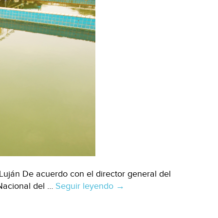
uján De acuerdo con el director general del
Nacional del …
Seguir leyendo
Chiapas-
→
Ninguna
planta