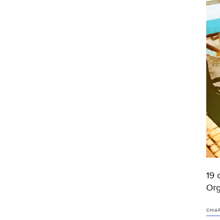
19 
Org
CHIA